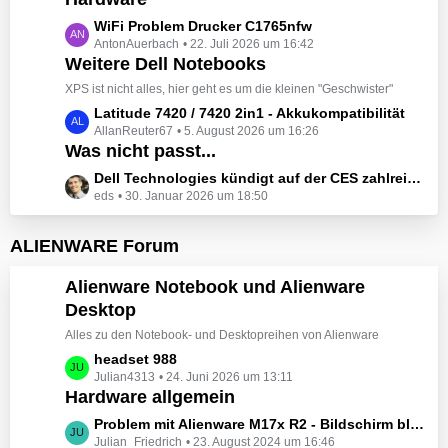
t
e
z
L
WiFi Problem Drucker C1765nfw
i
t
AntonAuerbach
22. Juli 2026 um 16:42
e
t
e
Weitere Dell Notebooks
t
r
B
z
XPS ist nicht alles, hier geht es um die kleinen "Geschwister"
ä
e
t
L
Latitude 7420 / 7420 2in1 - Akkukompatibilität
g
i
e
AllanReuter67
5. August 2026 um 16:26
e
e
t
B
Was nicht passt...
t
r
e
z
L
Dell Technologies kündigt auf der CES zahlreiche Alienware-Neuheiten an
ä
i
t
eds
30. Januar 2026 um 18:50
e
g
t
e
t
e
r
B
z
ALIENWARE Forum
ä
e
t
g
i
e
Alienware Notebook und Alienware
e
t
B
Desktop
r
e
ä
Alles zu den Notebook- und Desktopreihen von Alienware
i
g
t
L
headset 988
e
r
Julian4313
24. Juni 2026 um 13:11
e
Hardware allgemein
ä
t
g
z
L
Problem mit Alienware M17x R2 - Bildschirm bleibt schwarz beim Start
e
t
Julian_Friedrich
23. August 2024 um 16:46
e