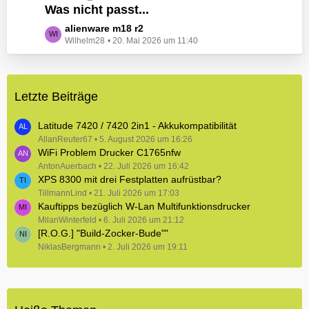
e
Was nicht passt...
t
B
z
L
alienware m18 r2
e
t
Wilhelm28
20. Mai 2026 um 11:40
e
i
e
t
t
B
z
r
e
t
ä
i
Letzte Beiträge
e
g
t
B
e
r
e
Latitude 7420 / 7420 2in1 - Akkukompatibilität
ä
i
AllanReuter67
5. August 2026 um 16:26
g
WiFi Problem Drucker C1765nfw
t
e
r
AntonAuerbach
22. Juli 2026 um 16:42
XPS 8300 mit drei Festplatten aufrüstbar?
ä
TillmannLind
g
21. Juli 2026 um 17:03
Kauftipps bezüglich W-Lan Multifunktionsdrucker
e
MilanWinterfeld
6. Juli 2026 um 21:12
[R.O.G.] "Build-Zocker-Bude""
NiklasBergmann
2. Juli 2026 um 19:11