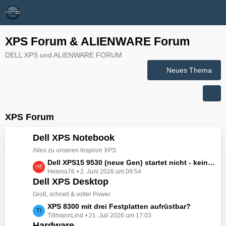
XPS Forum & ALIENWARE Forum
DELL XPS und ALIENWARE FORUM
Neues Thema
XPS Forum
Dell XPS Notebook
Alles zu unseren Inspiron XPS
L
Dell XPS15 9530 (neue Gen) startet nicht - kein booten, kein Licht - nichts tut sich - hat jemand eine Idee wie man ihn zum Leben erwecken könnte?
Helena76
2. Juni 2026 um 09:54
e
Dell XPS Desktop
t
z
Groß, schnell & voller Power
t
L
XPS 8300 mit drei Festplatten aufrüstbar?
e
TillmannLind
21. Juli 2026 um 17:03
e
B
Hardware