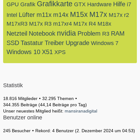
Grafikkarte
Hilfe
GPU
Grafik
GTX
Hardware
i7
M15x
M17x
Lüfter
m11x
m14x
Intel
M17x r2
M17xR3
M17x R3
m17xr4
M17x R4
M18x
nvidia
Netzteil
Notebook
Problem
RAM
R3
SSD
Tastatur
Treiber
Upgrade
Windows 7
Windows 10
X51
XPS
Statistik
18.816 Mitglieder
32.295 Themen
344.355 Beiträge (44,14 Beiträge pro Tag)
Unser neuestes Mitglied heißt:
mansiranadigital
Benutzer online
245 Besucher
Rekord: 4 Benutzer (
2. Dezember 2024 um 04:53
)