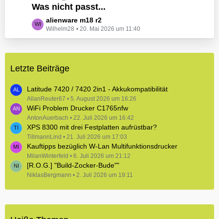
e
Was nicht passt...
t
B
z
L
alienware m18 r2
e
t
Wilhelm28
20. Mai 2026 um 11:40
e
i
e
t
t
B
z
r
e
t
ä
i
Letzte Beiträge
e
g
t
B
e
r
e
Latitude 7420 / 7420 2in1 - Akkukompatibilität
ä
i
AllanReuter67
5. August 2026 um 16:26
g
WiFi Problem Drucker C1765nfw
t
e
r
AntonAuerbach
22. Juli 2026 um 16:42
XPS 8300 mit drei Festplatten aufrüstbar?
ä
TillmannLind
g
21. Juli 2026 um 17:03
Kauftipps bezüglich W-Lan Multifunktionsdrucker
e
MilanWinterfeld
6. Juli 2026 um 21:12
[R.O.G.] "Build-Zocker-Bude""
NiklasBergmann
2. Juli 2026 um 19:11