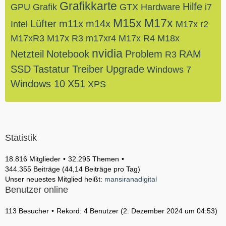
Grafikkarte
Hilfe
GPU
Grafik
GTX
Hardware
i7
M15x
M17x
Lüfter
m11x
m14x
Intel
M17x r2
M17xR3
M17x R3
m17xr4
M17x R4
M18x
nvidia
Netzteil
Notebook
Problem
RAM
R3
SSD
Tastatur
Treiber
Upgrade
Windows 7
Windows 10
X51
XPS
Statistik
18.816 Mitglieder
32.295 Themen
344.355 Beiträge (44,14 Beiträge pro Tag)
Unser neuestes Mitglied heißt:
mansiranadigital
Benutzer online
113 Besucher
Rekord: 4 Benutzer (
2. Dezember 2024 um 04:53
)