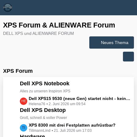
XPS Forum & ALIENWARE Forum
DELL XPS und ALIENWARE FORUM
Neues Thema
XPS Forum
Dell XPS Notebook
Alles zu unseren Inspiron XPS
L
Dell XPS15 9530 (neue Gen) startet nicht - kein booten, kein Licht - nichts tut sich - hat jemand eine Idee wie man ihn zum Leben erwecken könnte?
Helena76
2. Juni 2026 um 09:54
e
Dell XPS Desktop
t
z
Groß, schnell & voller Power
t
L
XPS 8300 mit drei Festplatten aufrüstbar?
e
TillmannLind
21. Juli 2026 um 17:03
e
B
Hardware