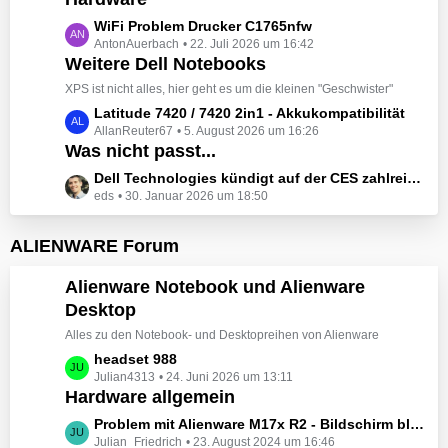
t
e
z
L
WiFi Problem Drucker C1765nfw
i
t
AntonAuerbach
22. Juli 2026 um 16:42
e
t
e
Weitere Dell Notebooks
t
r
B
z
XPS ist nicht alles, hier geht es um die kleinen "Geschwister"
ä
e
t
L
Latitude 7420 / 7420 2in1 - Akkukompatibilität
g
i
e
AllanReuter67
5. August 2026 um 16:26
e
e
t
B
Was nicht passt...
t
r
e
z
L
Dell Technologies kündigt auf der CES zahlreiche Alienware-Neuheiten an
ä
i
t
eds
30. Januar 2026 um 18:50
e
g
t
e
t
e
r
B
z
ALIENWARE Forum
ä
e
t
g
i
e
Alienware Notebook und Alienware
e
t
B
Desktop
r
e
ä
Alles zu den Notebook- und Desktopreihen von Alienware
i
g
t
L
headset 988
e
r
Julian4313
24. Juni 2026 um 13:11
e
Hardware allgemein
ä
t
g
z
L
Problem mit Alienware M17x R2 - Bildschirm bleibt schwarz beim Start
e
t
Julian_Friedrich
23. August 2024 um 16:46
e