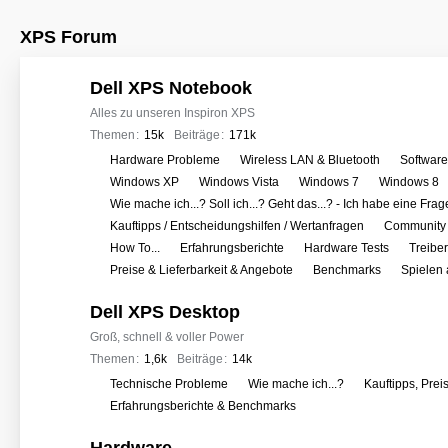
XPS Forum
Dell XPS Notebook
Alles zu unseren Inspiron XPS
Themen
15k
Beiträge
171k
U
Hardware Probleme
Wireless LAN & Bluetooth
Softwar
n
Windows XP
Windows Vista
Windows 7
Windows 8
t
Wie mache ich...? Soll ich...? Geht das...? - Ich habe eine Frag
e
Kauftipps / Entscheidungshilfen / Wertanfragen
Community 
r
How To...
Erfahrungsberichte
Hardware Tests
Treibe
f
Preise & Lieferbarkeit & Angebote
Benchmarks
Spielen
o
Dell XPS Desktop
r
e
Groß, schnell & voller Power
n
Themen
1,6k
Beiträge
14k
U
Technische Probleme
Wie mache ich...?
Kauftipps, Prei
n
Erfahrungsberichte & Benchmarks
t