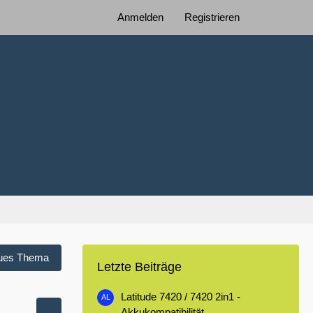
Anmelden
Registrieren
ues Thema
Letzte Beiträge
Latitude 7420 / 7420 2in1 -
Akkukompatibilität