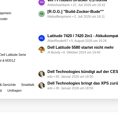
e
AntonAuerbach
22. Juli 2026 um 16:42
e
i
t
[R.O.G.] "Build-Zocker-Bude""
llgemein
t
NiklasBergmann
2. Juli 2026 um 19:11
z
outer
r
t
ä
e
g
B
L
Latitude 7420 / 7420 2in1 - Akkukompati
e
e
AllanReuter67
5. August 2026 um 16:26
e
i
t
Dell Latitude 5580 startet nicht mehr
t
Al Bundy
6. Oktober 2024 um 19:40
z
Dell Latitude Serie
r
t
ini & M301Z
ä
e
g
B
L
Dell Technologies kündigt auf der CES zahlreiche Alienware-
e
e
eds
30. Januar 2026 um 18:50
e
i
t
Dell Technologies bringt das XPS zur
& Gerüchte
Smalltalk
t
eds
30. Januar 2026 um 18:50
z
tz
Umfragen
r
t
ä
e
g
B
e
e
i