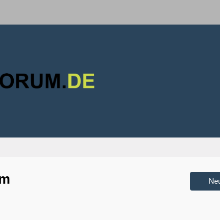
um
Ne