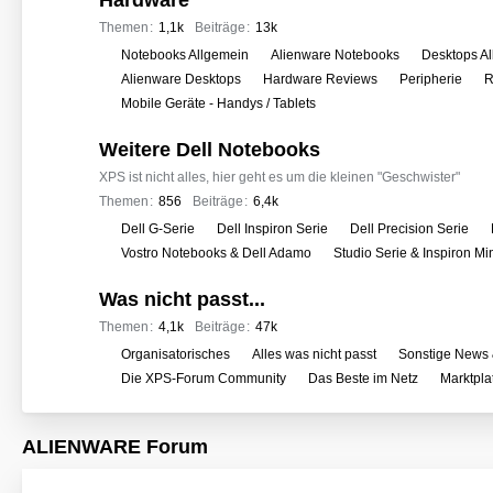
Hardware
e
r
Themen
1,1k
Beiträge
13k
f
U
Notebooks Allgemein
Alienware Notebooks
Desktops A
o
n
Alienware Desktops
Hardware Reviews
Peripherie
R
r
t
Mobile Geräte - Handys / Tablets
e
e
n
Weitere Dell Notebooks
r
f
XPS ist nicht alles, hier geht es um die kleinen "Geschwister"
o
Themen
856
Beiträge
6,4k
r
U
Dell G-Serie
Dell Inspiron Serie
Dell Precision Serie
e
n
Vostro Notebooks & Dell Adamo
Studio Serie & Inspiron M
n
t
Was nicht passt...
e
r
Themen
4,1k
Beiträge
47k
f
U
Organisatorisches
Alles was nicht passt
Sonstige News 
o
n
Die XPS-Forum Community
Das Beste im Netz
Marktpla
r
t
e
e
ALIENWARE Forum
n
r
f