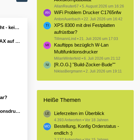
AllanReuter67
5. August 2026 um 16:26
WiFi Problem Drucker C1765nfw
AntonAuerbach
22. Juli 2026 um 16:42
XPS 8300 mit drei Festplatten
Leben erwecken könnte?
aufrüstbar?
TillmannLind
21. Juli 2026 um 17:03
Windows 11
Kauftipps bezüglich W-Lan
Multifunktionsdrucker
MilanWinterfeld
6. Juli 2026 um 21:12
[R.O.G.] "Build-Zocker-Bude""
NiklasBergmann
2. Juli 2026 um 19:11
bar?
Heiße Themen
sdrucker
Lieferzeiten im Überblick
4.393 Antworten
Vor 18 Jahren
Bestellung, Konfig Orderstatus -
endlich :)
2.137 Antworten
Vor 15 Jahren