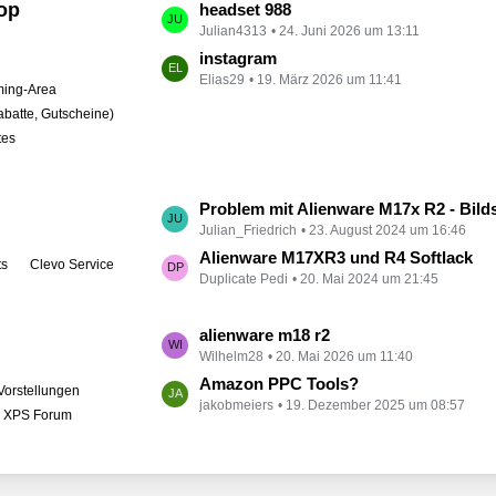
op
L
headset 988
t
Julian4313
24. Juni 2026 um 13:11
e
r
t
instagram
ä
Elias29
19. März 2026 um 11:41
z
ing-Area
g
t
abatte, Gutscheine)
e
e
tes
B
e
i
L
Problem mit Alienware M17x R2 - Bildschirm bleibt schwarz
t
Julian_Friedrich
23. August 2024 um 16:46
e
r
t
Alienware M17XR3 und R4 Softlack
ts
Clevo Service
ä
Duplicate Pedi
20. Mai 2024 um 21:45
z
g
t
e
e
L
alienware m18 r2
B
Wilhelm28
20. Mai 2026 um 11:40
e
e
t
Amazon PPC Tools?
Vorstellungen
i
jakobmeiers
19. Dezember 2025 um 08:57
z
l XPS Forum
t
t
r
e
ä
B