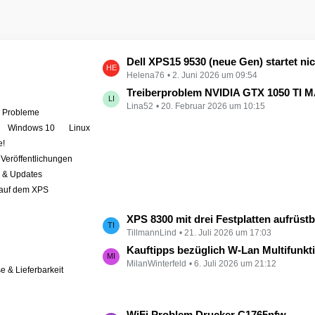
L
Dell XPS15 9530 (neue Gen) startet nicht - kein booten, kein Licht - nichts tut sich - hat jemand eine Idee wie man ihn zum 
Helena76
2. Juni 2026 um 09:54
e
t
Treiberproblem NVIDIA GTX 1050 TI MAX auf XPS 9570 
Lina52
20. Februar 2026 um 10:15
z
e Probleme
t
Windows 10
Linux
e
e!
B
Veröffentlichungen
e
r & Updates
i
 auf dem XPS
t
r
L
XPS 8300 mit drei Festplatten aufrüst
ä
TillmannLind
21. Juli 2026 um 17:03
e
g
t
Kauftipps bezüglich W-Lan Multifunktion
e
MilanWinterfeld
6. Juli 2026 um 21:12
z
se & Lieferbarkeit
t
e
B
L
WiFi Problem Drucker C1765nfw