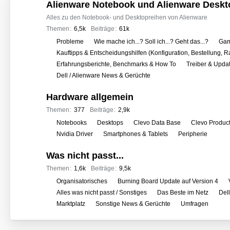
o
Alienware Notebook und Alienware Deskt
r
Alles zu den Notebook- und Desktopreihen von Alienware
e
Themen
6,5k
Beiträge
61k
n
U
Probleme
Wie mache ich...? Soll ich...? Geht das...?
Gam
n
Kauftipps & Entscheidungshilfen (Konfiguration, Bestellung, R
t
Erfahrungsberichte, Benchmarks & How To
Treiber & Upda
e
Dell / Alienware News & Gerüchte
r
Hardware allgemein
f
o
Themen
377
Beiträge
2,9k
r
U
Notebooks
Desktops
Clevo Data Base
Clevo Produc
e
n
Nvidia Driver
Smartphones & Tablets
Peripherie
n
t
Was nicht passt...
e
r
Themen
1,6k
Beiträge
9,5k
f
U
Organisatorisches
Burning Board Update auf Version 4
o
n
Alles was nicht passt / Sonstiges
Das Beste im Netz
Del
r
t
Marktplatz
Sonstige News & Gerüchte
Umfragen
e
e
n
r