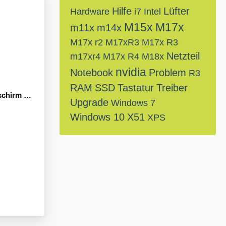
Hilfe
Lüfter
Hardware
i7
Intel
M15x
M17x
m11x
m14x
M17x r2
M17xR3
M17x R3
Netzteil
m17xr4
M17x R4
M18x
nvidia
Notebook
Problem
R3
RAM
SSD
Tastatur
Treiber
 beim Start
Upgrade
Windows 7
Windows 10
X51
XPS