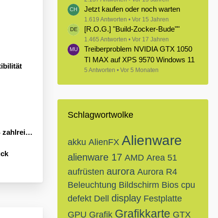
Jetzt kaufen oder noch warten
1.619 Antworten
Vor 15 Jahren
[R.O.G.] "Build-Zocker-Bude""
1.465 Antworten
Vor 17 Jahren
Treiberproblem NVIDIA GTX 1050
TI MAX auf XPS 9570 Windows 11
bilität
5 Antworten
Vor 5 Monaten
Schlagwortwolke
Neuheiten an
Alienware
akku
AlienFX
ück
alienware 17
AMD
Area 51
aurora
aufrüsten
Aurora R4
Beleuchtung
Bildschirm
Bios
cpu
display
defekt
Dell
Festplatte
Grafikkarte
GPU
Grafik
GTX