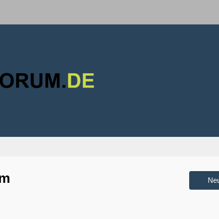
um
Ne