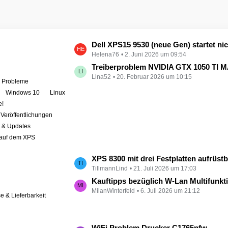
L
Dell XPS15 9530 (neue Gen) startet nicht - kein booten, kein Licht - nichts tut sich - hat jemand eine Idee wie man ihn zum 
Helena76
2. Juni 2026 um 09:54
e
t
Treiberproblem NVIDIA GTX 1050 TI MAX auf XPS 9570 
Lina52
20. Februar 2026 um 10:15
z
e Probleme
t
Windows 10
Linux
e
e!
B
Veröffentlichungen
e
r & Updates
i
 auf dem XPS
t
r
L
XPS 8300 mit drei Festplatten aufrüst
ä
TillmannLind
21. Juli 2026 um 17:03
e
g
t
Kauftipps bezüglich W-Lan Multifunktion
e
MilanWinterfeld
6. Juli 2026 um 21:12
z
se & Lieferbarkeit
t
e
B
L
WiFi Problem Drucker C1765nfw