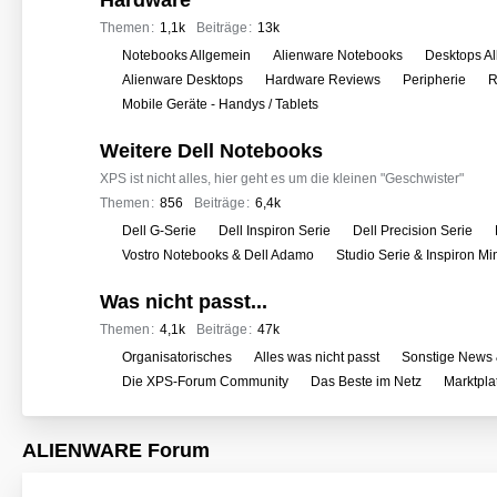
Hardware
e
r
Themen
1,1k
Beiträge
13k
f
U
Notebooks Allgemein
Alienware Notebooks
Desktops A
o
n
Alienware Desktops
Hardware Reviews
Peripherie
R
r
t
Mobile Geräte - Handys / Tablets
e
e
n
Weitere Dell Notebooks
r
f
XPS ist nicht alles, hier geht es um die kleinen "Geschwister"
o
Themen
856
Beiträge
6,4k
r
U
Dell G-Serie
Dell Inspiron Serie
Dell Precision Serie
e
n
Vostro Notebooks & Dell Adamo
Studio Serie & Inspiron M
n
t
Was nicht passt...
e
r
Themen
4,1k
Beiträge
47k
f
U
Organisatorisches
Alles was nicht passt
Sonstige News 
o
n
Die XPS-Forum Community
Das Beste im Netz
Marktpla
r
t
e
e
ALIENWARE Forum
n
r
f