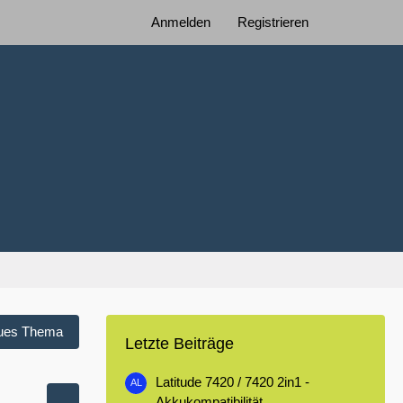
Anmelden
Registrieren
ues Thema
Letzte Beiträge
Latitude 7420 / 7420 2in1 -
Akkukompatibilität