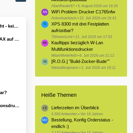
AllanReuter67
5. August 2026 um 16:26
WiFi Problem Drucker C1765nfw
AntonAuerbach
22. Juli 2026 um 16:42
XPS 8300 mit drei Festplatten
Leben erwecken könnte?
aufrüstbar?
TillmannLind
21. Juli 2026 um 17:03
Windows 11
Kauftipps bezüglich W-Lan
Multifunktionsdrucker
MilanWinterfeld
6. Juli 2026 um 21:12
[R.O.G.] "Build-Zocker-Bude""
NiklasBergmann
2. Juli 2026 um 19:11
bar?
Heiße Themen
sdrucker
Lieferzeiten im Überblick
4.393 Antworten
Vor 18 Jahren
Bestellung, Konfig Orderstatus -
endlich :)
2.137 Antworten
Vor 15 Jahren