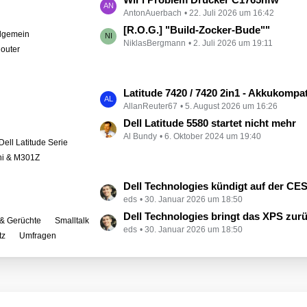
e
AntonAuerbach
22. Juli 2026 um 16:42
e
i
t
[R.O.G.] "Build-Zocker-Bude""
llgemein
t
NiklasBergmann
2. Juli 2026 um 19:11
z
outer
r
t
ä
e
g
B
L
Latitude 7420 / 7420 2in1 - Akkukompati
e
e
AllanReuter67
5. August 2026 um 16:26
e
i
t
Dell Latitude 5580 startet nicht mehr
t
Al Bundy
6. Oktober 2024 um 19:40
z
Dell Latitude Serie
r
t
ini & M301Z
ä
e
g
B
L
Dell Technologies kündigt auf der CES zahlreiche Alienware-
e
e
eds
30. Januar 2026 um 18:50
e
i
t
Dell Technologies bringt das XPS zur
& Gerüchte
Smalltalk
t
eds
30. Januar 2026 um 18:50
z
tz
Umfragen
r
t
ä
e
g
B
e
e
i