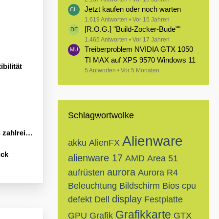
Jetzt kaufen oder noch warten
1.619 Antworten
Vor 15 Jahren
[R.O.G.] "Build-Zocker-Bude""
1.465 Antworten
Vor 17 Jahren
Treiberproblem NVIDIA GTX 1050
TI MAX auf XPS 9570 Windows 11
bilität
5 Antworten
Vor 5 Monaten
Schlagwortwolke
Neuheiten an
Alienware
akku
AlienFX
ück
alienware 17
AMD
Area 51
aurora
aufrüsten
Aurora R4
Beleuchtung
Bildschirm
Bios
cpu
display
defekt
Dell
Festplatte
Grafikkarte
GPU
Grafik
GTX