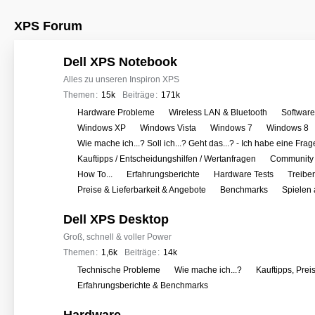
XPS Forum
Dell XPS Notebook
Alles zu unseren Inspiron XPS
Themen
15k
Beiträge
171k
U
Hardware Probleme
Wireless LAN & Bluetooth
Softwar
n
Windows XP
Windows Vista
Windows 7
Windows 8
t
Wie mache ich...? Soll ich...? Geht das...? - Ich habe eine Frag
e
Kauftipps / Entscheidungshilfen / Wertanfragen
Community 
r
How To...
Erfahrungsberichte
Hardware Tests
Treibe
f
Preise & Lieferbarkeit & Angebote
Benchmarks
Spielen
o
Dell XPS Desktop
r
e
Groß, schnell & voller Power
n
Themen
1,6k
Beiträge
14k
U
Technische Probleme
Wie mache ich...?
Kauftipps, Prei
n
Erfahrungsberichte & Benchmarks
t