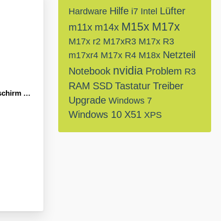
Hilfe
Lüfter
Hardware
i7
Intel
M15x
M17x
m11x
m14x
M17x r2
M17xR3
M17x R3
Netzteil
m17xr4
M17x R4
M18x
nvidia
Notebook
Problem
R3
RAM
SSD
Tastatur
Treiber
 beim Start
Upgrade
Windows 7
Windows 10
X51
XPS