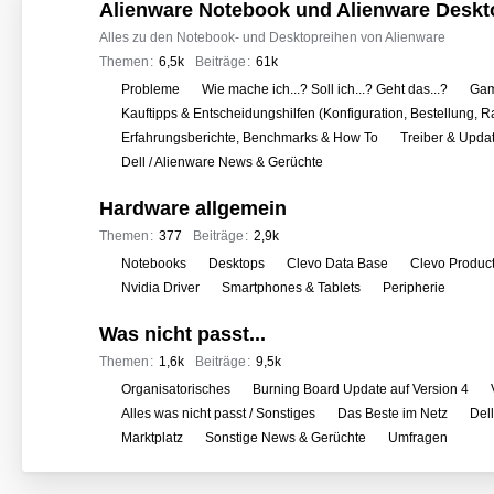
o
Alienware Notebook und Alienware Deskt
r
Alles zu den Notebook- und Desktopreihen von Alienware
e
Themen
6,5k
Beiträge
61k
n
U
Probleme
Wie mache ich...? Soll ich...? Geht das...?
Gam
n
Kauftipps & Entscheidungshilfen (Konfiguration, Bestellung, R
t
Erfahrungsberichte, Benchmarks & How To
Treiber & Upda
e
Dell / Alienware News & Gerüchte
r
Hardware allgemein
f
o
Themen
377
Beiträge
2,9k
r
U
Notebooks
Desktops
Clevo Data Base
Clevo Produc
e
n
Nvidia Driver
Smartphones & Tablets
Peripherie
n
t
Was nicht passt...
e
r
Themen
1,6k
Beiträge
9,5k
f
U
Organisatorisches
Burning Board Update auf Version 4
o
n
Alles was nicht passt / Sonstiges
Das Beste im Netz
Del
r
t
Marktplatz
Sonstige News & Gerüchte
Umfragen
e
e
n
r