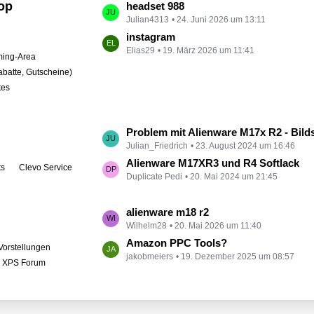
op
L
headset 988
t
Julian4313
24. Juni 2026 um 13:11
e
r
t
instagram
ä
Elias29
19. März 2026 um 11:41
z
ing-Area
g
t
abatte, Gutscheine)
e
e
tes
B
e
i
L
Problem mit Alienware M17x R2 - Bildschirm bleibt schwarz
t
Julian_Friedrich
23. August 2024 um 16:46
e
r
t
Alienware M17XR3 und R4 Softlack
ts
Clevo Service
ä
Duplicate Pedi
20. Mai 2024 um 21:45
z
g
t
e
e
L
alienware m18 r2
B
Wilhelm28
20. Mai 2026 um 11:40
e
e
t
Amazon PPC Tools?
Vorstellungen
i
jakobmeiers
19. Dezember 2025 um 08:57
z
l XPS Forum
t
t
r
e
ä
B