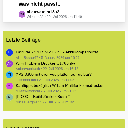
e
Was nicht passt...
t
B
z
L
alienware m18 r2
e
t
Wilhelm28
20. Mai 2026 um 11:40
e
i
e
t
t
B
z
r
e
t
ä
i
Letzte Beiträge
e
g
t
B
e
r
e
Latitude 7420 / 7420 2in1 - Akkukompatibilität
ä
i
AllanReuter67
5. August 2026 um 16:26
g
WiFi Problem Drucker C1765nfw
t
e
r
AntonAuerbach
22. Juli 2026 um 16:42
XPS 8300 mit drei Festplatten aufrüstbar?
ä
TillmannLind
g
21. Juli 2026 um 17:03
Kauftipps bezüglich W-Lan Multifunktionsdrucker
e
MilanWinterfeld
6. Juli 2026 um 21:12
[R.O.G.] "Build-Zocker-Bude""
NiklasBergmann
2. Juli 2026 um 19:11