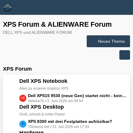
XPS Forum & ALIENWARE Forum
DELL XPS und ALIENWARE FORUM
Neues Thema
XPS Forum
Dell XPS Notebook
Alles zu unseren Inspiron XPS
L
Dell XPS15 9530 (neue Gen) startet nicht - kein booten, kein Licht - nichts tut sich - hat jemand eine Idee wie man ihn zum Leben erwecken könnte?
Helena76
2. Juni 2026 um 09:54
e
Dell XPS Desktop
t
z
Groß, schnell & voller Power
t
L
XPS 8300 mit drei Festplatten aufrüstbar?
e
TillmannLind
21. Juli 2026 um 17:03
e
B
Hardware