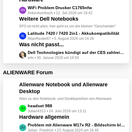
t
e
z
L
WiFi Problem Drucker C1765nfw
i
t
AntonAuerbach
22. Juli 2026 um 16:42
e
t
e
Weitere Dell Notebooks
t
r
B
z
XPS ist nicht alles, hier geht es um die kleinen "Geschwister"
ä
e
t
L
Latitude 7420 / 7420 2in1 - Akkukompatibilität
g
i
e
AllanReuter67
5. August 2026 um 16:26
e
e
t
B
Was nicht passt...
t
r
e
z
L
Dell Technologies kündigt auf der CES zahlreiche Alienware-Neuheiten an
ä
i
t
eds
30. Januar 2026 um 18:50
e
g
t
e
t
e
r
B
z
ALIENWARE Forum
ä
e
t
g
i
e
Alienware Notebook und Alienware
e
t
B
Desktop
r
e
ä
Alles zu den Notebook- und Desktopreihen von Alienware
i
g
t
L
headset 988
e
r
Julian4313
24. Juni 2026 um 13:11
e
Hardware allgemein
ä
t
g
z
L
Problem mit Alienware M17x R2 - Bildschirm bleibt schwarz beim Start
e
t
Julian_Friedrich
23. August 2024 um 16:46
e