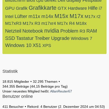
display
Bildschirm
Bios
cpu
defekt
Dell
Festplatte
Grafikkarte
Hilfe
GPU
Grafik
GTX
Hardware
i7
M15x
M17x
Lüfter
m11x
m14x
Intel
M17x r2
M17xR3
M17x R3
m17xr4
M17x R4
M18x
nvidia
Netzteil
Notebook
Problem
RAM
R3
SSD
Tastatur
Treiber
Upgrade
Windows 7
Windows 10
X51
XPS
Statistik
18.815 Mitglieder
32.295 Themen
344.355 Beiträge (44,15 Beiträge pro Tag)
Unser neuestes Mitglied heißt:
AllanReuter67
Benutzer online
411 Besucher
Rekord: 4 Benutzer (
2. Dezember 2024 um 04:53
)