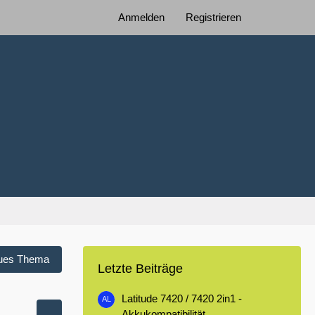
Anmelden
Registrieren
ues Thema
Letzte Beiträge
Latitude 7420 / 7420 2in1 -
Akkukompatibilität