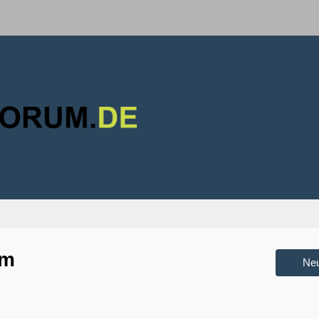
um
Ne