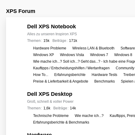
XPS Forum
Dell XPS Notebook
Alles zu unseren Inspiron XPS
Themen
15k
Beiträge
171k
U
Hardware Probleme
Wireless LAN & Bluetooth
Softwar
n
Windows XP
Windows Vista
Windows 7
Windows 8
t
Wie mache ich...? Soll ich...? Geht das...? - Ich habe eine Frag
e
Kauftipps / Entscheidungshilfen / Wertanfragen
Community 
r
How To...
Erfahrungsberichte
Hardware Tests
Treibe
f
Preise & Lieferbarkeit & Angebote
Benchmarks
Spielen
o
Dell XPS Desktop
r
e
Groß, schnell & voller Power
n
Themen
1,6k
Beiträge
14k
U
Technische Probleme
Wie mache ich...?
Kauftipps, Prei
n
Erfahrungsberichte & Benchmarks
t