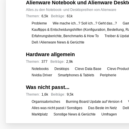
o
Alienware Notebook und Alienware Deskt
r
Alles zu den Notebook- und Desktopreihen von Alienware
e
Themen
6,5k
Beiträge
61k
n
U
Probleme
Wie mache ich...? Soll ich...? Geht das...?
Gam
n
Kauftipps & Entscheidungshilfen (Konfiguration, Bestellung, R
t
Erfahrungsberichte, Benchmarks & How To
Treiber & Upda
e
Dell / Alienware News & Gerüchte
r
Hardware allgemein
f
o
Themen
377
Beiträge
2,9k
r
U
Notebooks
Desktops
Clevo Data Base
Clevo Produc
e
n
Nvidia Driver
Smartphones & Tablets
Peripherie
n
t
Was nicht passt...
e
r
Themen
1,6k
Beiträge
9,5k
f
U
Organisatorisches
Burning Board Update auf Version 4
o
n
Alles was nicht passt / Sonstiges
Das Beste im Netz
Del
r
t
Marktplatz
Sonstige News & Gerüchte
Umfragen
e
e
n
r