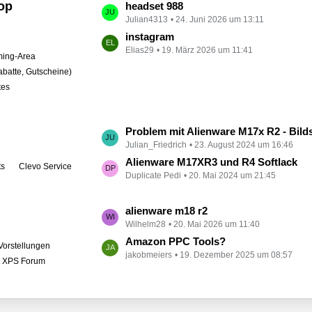
op
L
headset 988
t
Julian4313
24. Juni 2026 um 13:11
e
r
t
instagram
ä
Elias29
19. März 2026 um 11:41
z
ing-Area
g
t
abatte, Gutscheine)
e
e
tes
B
e
i
L
Problem mit Alienware M17x R2 - Bildschirm bleibt schwarz
t
Julian_Friedrich
23. August 2024 um 16:46
e
r
t
Alienware M17XR3 und R4 Softlack
ts
Clevo Service
ä
Duplicate Pedi
20. Mai 2024 um 21:45
z
g
t
e
e
L
alienware m18 r2
B
Wilhelm28
20. Mai 2026 um 11:40
e
e
t
Amazon PPC Tools?
Vorstellungen
i
jakobmeiers
19. Dezember 2025 um 08:57
z
l XPS Forum
t
t
r
e
ä
B