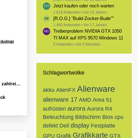
Jetzt kaufen oder noch warten
1.619 Antworten
Vor 15 Jahren
[R.O.G.] "Build-Zocker-Bude""
1.465 Antworten
Vor 17 Jahren
Treiberproblem NVIDIA GTX 1050
TI MAX auf XPS 9570 Windows 11
bilität
5 Antworten
Vor 5 Monaten
Schlagwortwolke
Neuheiten an
Alienware
akku
AlienFX
ück
alienware 17
AMD
Area 51
aurora
aufrüsten
Aurora R4
Beleuchtung
Bildschirm
Bios
cpu
display
defekt
Dell
Festplatte
Grafikkarte
GPU
Grafik
GTX