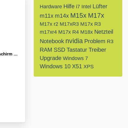
Hilfe
Lüfter
Hardware
i7
Intel
M15x
M17x
m11x
m14x
M17x r2
M17xR3
M17x R3
Netzteil
m17xr4
M17x R4
M18x
nvidia
Notebook
Problem
R3
RAM
SSD
Tastatur
Treiber
 beim Start
Upgrade
Windows 7
Windows 10
X51
XPS