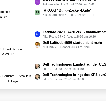
e
AntonAuerbach
22. Juli 2026 um 16:42
e
i
t
[R.O.G.] "Build-Zocker-Bude""
llgemein
t
NiklasBergmann
2. Juli 2026 um 19:11
z
outer
r
t
ä
e
g
B
L
Latitude 7420 / 7420 2in1 - Akkukompati
e
e
AllanReuter67
5. August 2026 um 16:26
e
i
t
Dell Latitude 5580 startet nicht mehr
t
Al Bundy
6. Oktober 2024 um 19:40
z
Dell Latitude Serie
r
t
ini & M301Z
ä
e
g
B
L
Dell Technologies kündigt auf der CES zahlreiche Alienware-
e
e
eds
30. Januar 2026 um 18:50
e
i
t
Dell Technologies bringt das XPS zur
& Gerüchte
Smalltalk
t
eds
30. Januar 2026 um 18:50
z
tz
Umfragen
r
t
ä
e
g
B
e
e
i