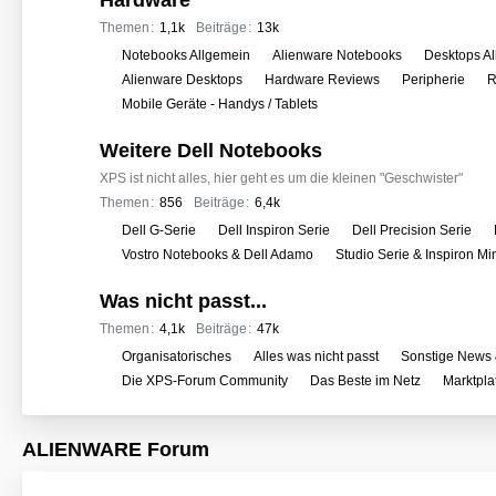
Hardware
e
r
Themen
1,1k
Beiträge
13k
f
U
Notebooks Allgemein
Alienware Notebooks
Desktops A
o
n
Alienware Desktops
Hardware Reviews
Peripherie
R
r
t
Mobile Geräte - Handys / Tablets
e
e
n
Weitere Dell Notebooks
r
f
XPS ist nicht alles, hier geht es um die kleinen "Geschwister"
o
Themen
856
Beiträge
6,4k
r
U
Dell G-Serie
Dell Inspiron Serie
Dell Precision Serie
e
n
Vostro Notebooks & Dell Adamo
Studio Serie & Inspiron M
n
t
Was nicht passt...
e
r
Themen
4,1k
Beiträge
47k
f
U
Organisatorisches
Alles was nicht passt
Sonstige News 
o
n
Die XPS-Forum Community
Das Beste im Netz
Marktpla
r
t
e
e
ALIENWARE Forum
n
r
f