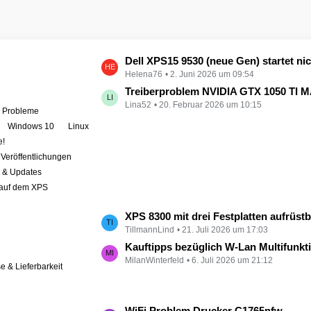
L
Dell XPS15 9530 (neue Gen) startet nicht - kein booten, kein Licht - nichts tut sich - hat jemand eine Idee wie man ihn zum 
Helena76
2. Juni 2026 um 09:54
e
t
Treiberproblem NVIDIA GTX 1050 TI MAX auf XPS 9570 
Lina52
20. Februar 2026 um 10:15
z
e Probleme
t
Windows 10
Linux
e
e!
B
Veröffentlichungen
e
r & Updates
i
 auf dem XPS
t
r
L
XPS 8300 mit drei Festplatten aufrüst
ä
TillmannLind
21. Juli 2026 um 17:03
e
g
t
Kauftipps bezüglich W-Lan Multifunktion
e
MilanWinterfeld
6. Juli 2026 um 21:12
z
se & Lieferbarkeit
t
e
B
L
WiFi Problem Drucker C1765nfw