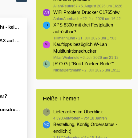
AllanReuter67
5. August 2026 um 16:26
WiFi Problem Drucker C1765nfw
AntonAuerbach
22. Juli 2026 um 16:42
XPS 8300 mit drei Festplatten
Leben erwecken könnte?
aufrüstbar?
TillmannLind
21. Juli 2026 um 17:03
Windows 11
Kauftipps bezüglich W-Lan
Multifunktionsdrucker
MilanWinterfeld
6. Juli 2026 um 21:12
[R.O.G.] "Build-Zocker-Bude""
NiklasBergmann
2. Juli 2026 um 19:11
bar?
Heiße Themen
sdrucker
Lieferzeiten im Überblick
4.393 Antworten
Vor 18 Jahren
Bestellung, Konfig Orderstatus -
endlich :)
2.137 Antworten
Vor 15 Jahren