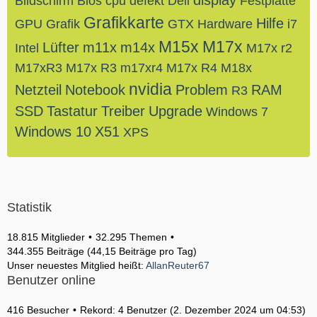
display
Bildschirm
Bios
cpu
defekt
Dell
Festplatte
Grafikkarte
Hilfe
GPU
Grafik
GTX
Hardware
i7
M15x
M17x
Lüfter
m11x
m14x
Intel
M17x r2
M17xR3
M17x R3
m17xr4
M17x R4
M18x
nvidia
Netzteil
Notebook
Problem
RAM
R3
SSD
Tastatur
Treiber
Upgrade
Windows 7
Windows 10
X51
XPS
Statistik
18.815 Mitglieder
32.295 Themen
344.355 Beiträge (44,15 Beiträge pro Tag)
Unser neuestes Mitglied heißt:
AllanReuter67
Benutzer online
416 Besucher
Rekord: 4 Benutzer (
2. Dezember 2024 um 04:53
)