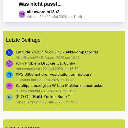
e
Was nicht passt...
t
B
z
L
alienware m18 r2
e
t
Wilhelm28
20. Mai 2026 um 11:40
e
i
e
t
t
B
z
r
e
t
ä
i
Letzte Beiträge
e
g
t
B
e
r
e
Latitude 7420 / 7420 2in1 - Akkukompatibilität
ä
i
AllanReuter67
5. August 2026 um 16:26
g
WiFi Problem Drucker C1765nfw
t
e
r
AntonAuerbach
22. Juli 2026 um 16:42
XPS 8300 mit drei Festplatten aufrüstbar?
ä
TillmannLind
g
21. Juli 2026 um 17:03
Kauftipps bezüglich W-Lan Multifunktionsdrucker
e
MilanWinterfeld
6. Juli 2026 um 21:12
[R.O.G.] "Build-Zocker-Bude""
NiklasBergmann
2. Juli 2026 um 19:11