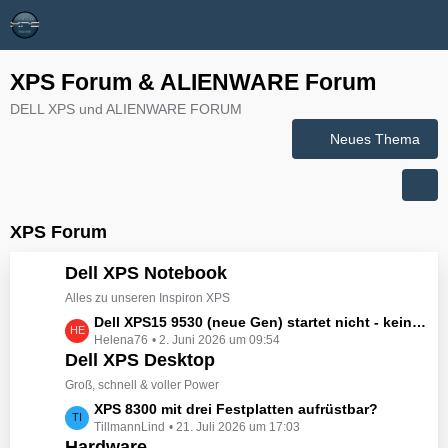
XPS Forum & ALIENWARE Forum
DELL XPS und ALIENWARE FORUM
Neues Thema
XPS Forum
Dell XPS Notebook
Alles zu unseren Inspiron XPS
L
Dell XPS15 9530 (neue Gen) startet nicht - kein booten, kein Licht - nichts tut sich - hat jemand eine Idee wie man ihn zum Leben erwecken könnte?
Helena76
2. Juni 2026 um 09:54
e
Dell XPS Desktop
t
z
Groß, schnell & voller Power
t
L
XPS 8300 mit drei Festplatten aufrüstbar?
e
TillmannLind
21. Juli 2026 um 17:03
e
B
Hardware