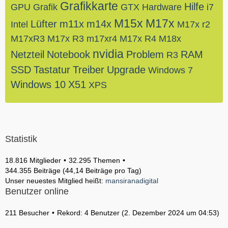
Grafikkarte
Hilfe
GPU
Grafik
GTX
Hardware
i7
M15x
M17x
Lüfter
m11x
m14x
Intel
M17x r2
M17xR3
M17x R3
m17xr4
M17x R4
M18x
nvidia
Netzteil
Notebook
Problem
RAM
R3
SSD
Tastatur
Treiber
Upgrade
Windows 7
Windows 10
X51
XPS
Statistik
18.816 Mitglieder
32.295 Themen
344.355 Beiträge (44,14 Beiträge pro Tag)
Unser neuestes Mitglied heißt:
mansiranadigital
Benutzer online
211 Besucher
Rekord: 4 Benutzer (
2. Dezember 2024 um 04:53
)