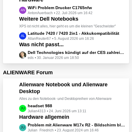
t
e
z
L
WiFi Problem Drucker C1765nfw
i
t
AntonAuerbach
22. Juli 2026 um 16:42
e
t
e
Weitere Dell Notebooks
t
r
B
z
XPS ist nicht alles, hier geht es um die kleinen "Geschwister"
ä
e
t
L
Latitude 7420 / 7420 2in1 - Akkukompatibilität
g
i
e
AllanReuter67
5. August 2026 um 16:26
e
e
t
B
Was nicht passt...
t
r
e
z
L
Dell Technologies kündigt auf der CES zahlreiche Alienware-Neuheiten an
ä
i
t
eds
30. Januar 2026 um 18:50
e
g
t
e
t
e
r
B
z
ALIENWARE Forum
ä
e
t
g
i
e
Alienware Notebook und Alienware
e
t
B
Desktop
r
e
ä
Alles zu den Notebook- und Desktopreihen von Alienware
i
g
t
L
headset 988
e
r
Julian4313
24. Juni 2026 um 13:11
e
Hardware allgemein
ä
t
g
z
L
Problem mit Alienware M17x R2 - Bildschirm bleibt schwarz beim Start
e
t
Julian_Friedrich
23. August 2024 um 16:46
e