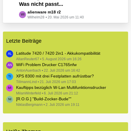
e
Was nicht passt...
t
B
z
L
alienware m18 r2
e
t
Wilhelm28
20. Mai 2026 um 11:40
e
i
e
t
t
B
z
r
e
t
ä
i
Letzte Beiträge
e
g
t
B
e
r
e
Latitude 7420 / 7420 2in1 - Akkukompatibilität
ä
i
AllanReuter67
5. August 2026 um 16:26
g
WiFi Problem Drucker C1765nfw
t
e
r
AntonAuerbach
22. Juli 2026 um 16:42
XPS 8300 mit drei Festplatten aufrüstbar?
ä
TillmannLind
g
21. Juli 2026 um 17:03
Kauftipps bezüglich W-Lan Multifunktionsdrucker
e
MilanWinterfeld
6. Juli 2026 um 21:12
[R.O.G.] "Build-Zocker-Bude""
NiklasBergmann
2. Juli 2026 um 19:11