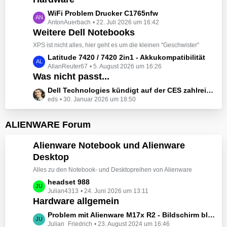
t
e
z
L
WiFi Problem Drucker C1765nfw
i
t
AntonAuerbach
22. Juli 2026 um 16:42
e
t
e
Weitere Dell Notebooks
t
r
B
z
XPS ist nicht alles, hier geht es um die kleinen "Geschwister"
ä
e
t
L
Latitude 7420 / 7420 2in1 - Akkukompatibilität
g
i
e
AllanReuter67
5. August 2026 um 16:26
e
e
t
B
Was nicht passt...
t
r
e
z
L
Dell Technologies kündigt auf der CES zahlreiche Alienware-Neuheiten an
ä
i
t
eds
30. Januar 2026 um 18:50
e
g
t
e
t
e
r
B
z
ALIENWARE Forum
ä
e
t
g
i
e
Alienware Notebook und Alienware
e
t
B
Desktop
r
e
ä
Alles zu den Notebook- und Desktopreihen von Alienware
i
g
t
L
headset 988
e
r
Julian4313
24. Juni 2026 um 13:11
e
Hardware allgemein
ä
t
g
z
L
Problem mit Alienware M17x R2 - Bildschirm bleibt schwarz beim Start
e
t
Julian_Friedrich
23. August 2024 um 16:46
e