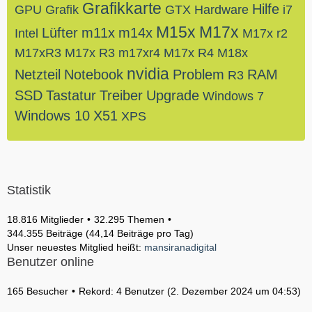
Grafikkarte
Hilfe
GPU
Grafik
GTX
Hardware
i7
M15x
M17x
Lüfter
m11x
m14x
Intel
M17x r2
M17xR3
M17x R3
m17xr4
M17x R4
M18x
nvidia
Netzteil
Notebook
Problem
RAM
R3
SSD
Tastatur
Treiber
Upgrade
Windows 7
Windows 10
X51
XPS
Statistik
18.816 Mitglieder
32.295 Themen
344.355 Beiträge (44,14 Beiträge pro Tag)
Unser neuestes Mitglied heißt:
mansiranadigital
Benutzer online
165 Besucher
Rekord: 4 Benutzer (
2. Dezember 2024 um 04:53
)