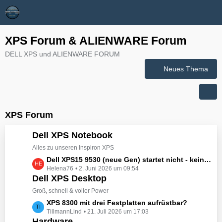
XPS Forum & ALIENWARE Forum
DELL XPS und ALIENWARE FORUM
Neues Thema
XPS Forum
Dell XPS Notebook
Alles zu unseren Inspiron XPS
L
Dell XPS15 9530 (neue Gen) startet nicht - kein booten, kein Licht - nichts tut sich - hat jemand eine Idee wie man ihn zum Leben erwecken könnte?
Helena76
2. Juni 2026 um 09:54
e
Dell XPS Desktop
t
z
Groß, schnell & voller Power
t
L
XPS 8300 mit drei Festplatten aufrüstbar?
e
TillmannLind
21. Juli 2026 um 17:03
e
B
Hardware