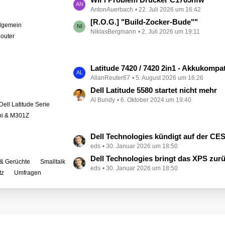
e
AntonAuerbach
22. Juli 2026 um 16:42
e
i
t
[R.O.G.] "Build-Zocker-Bude""
llgemein
t
NiklasBergmann
2. Juli 2026 um 19:11
z
outer
r
t
ä
e
g
B
L
Latitude 7420 / 7420 2in1 - Akkukompati
e
e
AllanReuter67
5. August 2026 um 16:26
e
i
t
Dell Latitude 5580 startet nicht mehr
t
Al Bundy
6. Oktober 2024 um 19:40
z
Dell Latitude Serie
r
t
ini & M301Z
ä
e
g
B
L
Dell Technologies kündigt auf der CES zahlreiche Alienware-
e
e
eds
30. Januar 2026 um 18:50
e
i
t
Dell Technologies bringt das XPS zur
& Gerüchte
Smalltalk
t
eds
30. Januar 2026 um 18:50
z
tz
Umfragen
r
t
ä
e
g
B
e
e
i