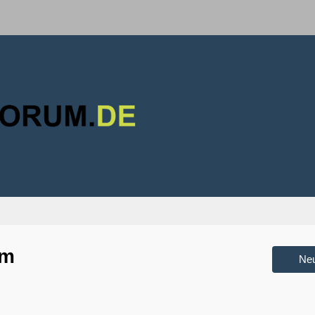
um
Ne