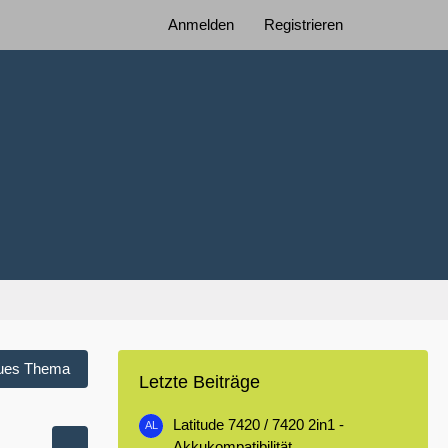
Anmelden
Registrieren
ues Thema
Letzte Beiträge
Latitude 7420 / 7420 2in1 -
Akkukompatibilität