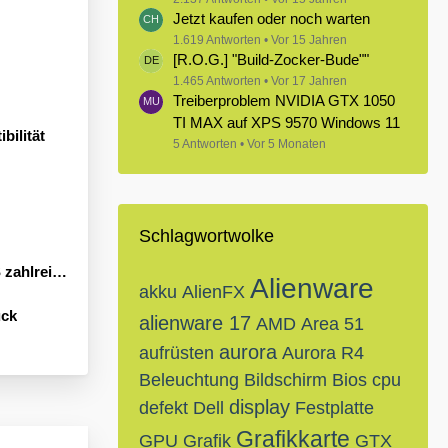
Jetzt kaufen oder noch warten
1.619 Antworten
Vor 15 Jahren
[R.O.G.] "Build-Zocker-Bude""
1.465 Antworten
Vor 17 Jahren
Treiberproblem NVIDIA GTX 1050
TI MAX auf XPS 9570 Windows 11
bilität
5 Antworten
Vor 5 Monaten
Schlagwortwolke
Neuheiten an
Alienware
akku
AlienFX
ück
alienware 17
AMD
Area 51
aurora
aufrüsten
Aurora R4
Beleuchtung
Bildschirm
Bios
cpu
display
defekt
Dell
Festplatte
Grafikkarte
GPU
Grafik
GTX