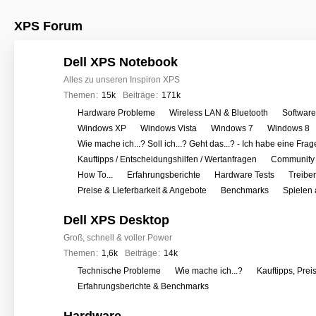
XPS Forum
Dell XPS Notebook
Alles zu unseren Inspiron XPS
Themen
15k
Beiträge
171k
U
Hardware Probleme
Wireless LAN & Bluetooth
Softwar
n
Windows XP
Windows Vista
Windows 7
Windows 8
t
Wie mache ich...? Soll ich...? Geht das...? - Ich habe eine Frag
e
Kauftipps / Entscheidungshilfen / Wertanfragen
Community 
r
How To...
Erfahrungsberichte
Hardware Tests
Treibe
f
Preise & Lieferbarkeit & Angebote
Benchmarks
Spielen
o
Dell XPS Desktop
r
e
Groß, schnell & voller Power
n
Themen
1,6k
Beiträge
14k
U
Technische Probleme
Wie mache ich...?
Kauftipps, Prei
n
Erfahrungsberichte & Benchmarks
t