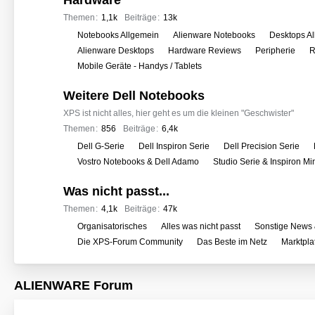
Hardware
e
r
Themen
1,1k
Beiträge
13k
f
U
Notebooks Allgemein
Alienware Notebooks
Desktops A
o
n
Alienware Desktops
Hardware Reviews
Peripherie
R
r
t
Mobile Geräte - Handys / Tablets
e
e
n
Weitere Dell Notebooks
r
f
XPS ist nicht alles, hier geht es um die kleinen "Geschwister"
o
Themen
856
Beiträge
6,4k
r
U
Dell G-Serie
Dell Inspiron Serie
Dell Precision Serie
e
n
Vostro Notebooks & Dell Adamo
Studio Serie & Inspiron M
n
t
Was nicht passt...
e
r
Themen
4,1k
Beiträge
47k
f
U
Organisatorisches
Alles was nicht passt
Sonstige News 
o
n
Die XPS-Forum Community
Das Beste im Netz
Marktpla
r
t
e
e
ALIENWARE Forum
n
r
f