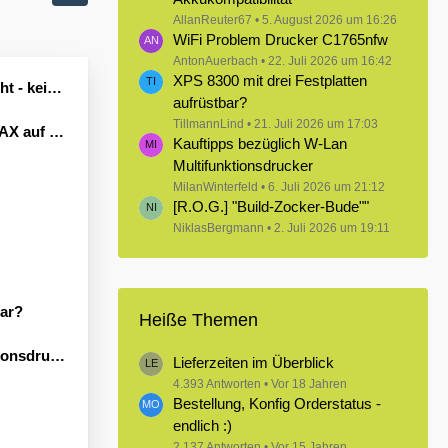
AllanReuter67
5. August 2026 um 16:26
WiFi Problem Drucker C1765nfw
AntonAuerbach
22. Juli 2026 um 16:42
XPS 8300 mit drei Festplatten
Leben erwecken könnte?
aufrüstbar?
TillmannLind
21. Juli 2026 um 17:03
Windows 11
Kauftipps bezüglich W-Lan
Multifunktionsdrucker
MilanWinterfeld
6. Juli 2026 um 21:12
[R.O.G.] "Build-Zocker-Bude""
NiklasBergmann
2. Juli 2026 um 19:11
bar?
Heiße Themen
sdrucker
Lieferzeiten im Überblick
4.393 Antworten
Vor 18 Jahren
Bestellung, Konfig Orderstatus -
endlich :)
2.137 Antworten
Vor 15 Jahren