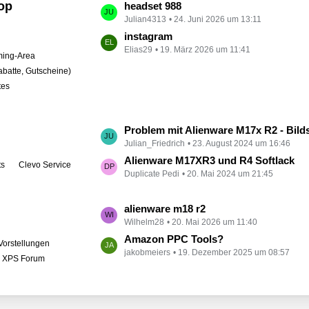
op
L
headset 988
t
Julian4313
24. Juni 2026 um 13:11
e
r
t
instagram
ä
Elias29
19. März 2026 um 11:41
z
ing-Area
g
t
abatte, Gutscheine)
e
e
tes
B
e
i
L
Problem mit Alienware M17x R2 - Bildschirm bleibt schwarz
t
Julian_Friedrich
23. August 2024 um 16:46
e
r
t
Alienware M17XR3 und R4 Softlack
ts
Clevo Service
ä
Duplicate Pedi
20. Mai 2024 um 21:45
z
g
t
e
e
L
alienware m18 r2
B
Wilhelm28
20. Mai 2026 um 11:40
e
e
t
Amazon PPC Tools?
Vorstellungen
i
jakobmeiers
19. Dezember 2025 um 08:57
z
l XPS Forum
t
t
r
e
ä
B