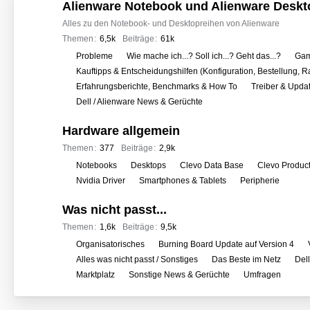
o
Alienware Notebook und Alienware Deskt
r
Alles zu den Notebook- und Desktopreihen von Alienware
e
Themen
6,5k
Beiträge
61k
n
U
Probleme
Wie mache ich...? Soll ich...? Geht das...?
Gam
n
Kauftipps & Entscheidungshilfen (Konfiguration, Bestellung, R
t
Erfahrungsberichte, Benchmarks & How To
Treiber & Upda
e
Dell / Alienware News & Gerüchte
r
Hardware allgemein
f
o
Themen
377
Beiträge
2,9k
r
U
Notebooks
Desktops
Clevo Data Base
Clevo Produc
e
n
Nvidia Driver
Smartphones & Tablets
Peripherie
n
t
Was nicht passt...
e
r
Themen
1,6k
Beiträge
9,5k
f
U
Organisatorisches
Burning Board Update auf Version 4
o
n
Alles was nicht passt / Sonstiges
Das Beste im Netz
Del
r
t
Marktplatz
Sonstige News & Gerüchte
Umfragen
e
e
n
r