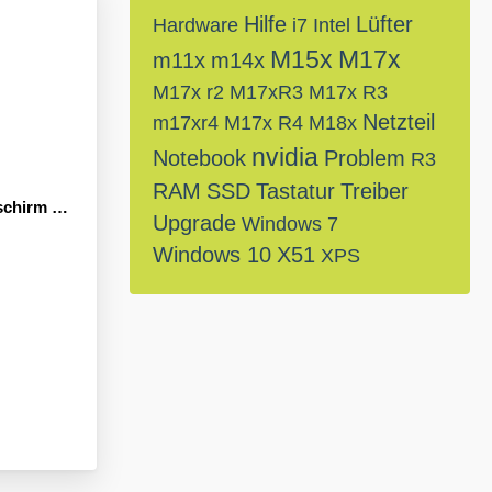
Hilfe
Lüfter
Hardware
i7
Intel
M15x
M17x
m11x
m14x
M17x r2
M17xR3
M17x R3
Netzteil
m17xr4
M17x R4
M18x
nvidia
Notebook
Problem
R3
RAM
SSD
Tastatur
Treiber
 beim Start
Upgrade
Windows 7
Windows 10
X51
XPS