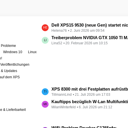
L
Dell XPS15 9530 (neue Gen) startet nicht - kein booten, kein Licht - nichts tut sich - hat jemand eine Idee wie man ihn zum 
Helena76
2. Juni 2026 um 09:54
e
t
Treiberproblem NVIDIA GTX 1050 TI MAX auf XPS 9570 
Lina52
20. Februar 2026 um 10:15
z
e Probleme
t
Windows 10
Linux
e
e!
B
Veröffentlichungen
e
r & Updates
i
 auf dem XPS
t
r
L
XPS 8300 mit drei Festplatten aufrüst
ä
TillmannLind
21. Juli 2026 um 17:03
e
g
t
Kauftipps bezüglich W-Lan Multifunktion
e
MilanWinterfeld
6. Juli 2026 um 21:12
z
se & Lieferbarkeit
t
e
B
L
WiFi Problem Drucker C1765nfw