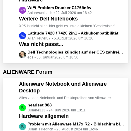
t
e
z
L
WiFi Problem Drucker C1765nfw
i
t
AntonAuerbach
22. Juli 2026 um 16:42
e
t
e
Weitere Dell Notebooks
t
r
B
z
XPS ist nicht alles, hier geht es um die kleinen "Geschwister"
ä
e
t
L
Latitude 7420 / 7420 2in1 - Akkukompatibilität
g
i
e
AllanReuter67
5. August 2026 um 16:26
e
e
t
B
Was nicht passt...
t
r
e
z
L
Dell Technologies kündigt auf der CES zahlreiche Alienware-Neuheiten an
ä
i
t
eds
30. Januar 2026 um 18:50
e
g
t
e
t
e
r
B
z
ALIENWARE Forum
ä
e
t
g
i
e
Alienware Notebook und Alienware
e
t
B
Desktop
r
e
ä
Alles zu den Notebook- und Desktopreihen von Alienware
i
g
t
L
headset 988
e
r
Julian4313
24. Juni 2026 um 13:11
e
Hardware allgemein
ä
t
g
z
L
Problem mit Alienware M17x R2 - Bildschirm bleibt schwarz beim Start
e
t
Julian_Friedrich
23. August 2024 um 16:46
e