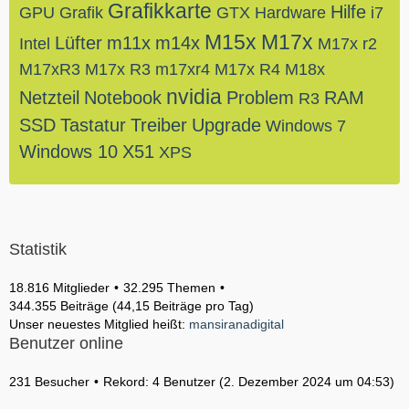
Grafikkarte
Hilfe
GPU
Grafik
GTX
Hardware
i7
M15x
M17x
Lüfter
m11x
m14x
Intel
M17x r2
M17xR3
M17x R3
m17xr4
M17x R4
M18x
nvidia
Netzteil
Notebook
Problem
RAM
R3
SSD
Tastatur
Treiber
Upgrade
Windows 7
Windows 10
X51
XPS
Statistik
18.816 Mitglieder
32.295 Themen
344.355 Beiträge (44,15 Beiträge pro Tag)
Unser neuestes Mitglied heißt:
mansiranadigital
Benutzer online
231 Besucher
Rekord: 4 Benutzer (
2. Dezember 2024 um 04:53
)