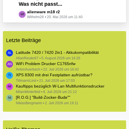
e
Was nicht passt...
t
B
z
L
alienware m18 r2
e
t
Wilhelm28
20. Mai 2026 um 11:40
e
i
e
t
t
B
z
r
e
t
ä
i
Letzte Beiträge
e
g
t
B
e
r
e
Latitude 7420 / 7420 2in1 - Akkukompatibilität
ä
i
AllanReuter67
5. August 2026 um 16:26
g
WiFi Problem Drucker C1765nfw
t
e
r
AntonAuerbach
22. Juli 2026 um 16:42
XPS 8300 mit drei Festplatten aufrüstbar?
ä
TillmannLind
g
21. Juli 2026 um 17:03
Kauftipps bezüglich W-Lan Multifunktionsdrucker
e
MilanWinterfeld
6. Juli 2026 um 21:12
[R.O.G.] "Build-Zocker-Bude""
NiklasBergmann
2. Juli 2026 um 19:11