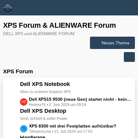
XPS Forum & ALIENWARE Forum
DELL XPS und ALIENWARE FORUM
Neues Thema
XPS Forum
Dell XPS Notebook
Alles zu unseren Inspiron XPS
L
Dell XPS15 9530 (neue Gen) startet nicht - kein booten, kein Licht - nichts tut sich - hat jemand eine Idee wie man ihn zum Leben erwecken könnte?
Helena76
2. Juni 2026 um 09:54
e
Dell XPS Desktop
t
z
Groß, schnell & voller Power
t
L
XPS 8300 mit drei Festplatten aufrüstbar?
e
TillmannLind
21. Juli 2026 um 17:03
e
B
Hardware