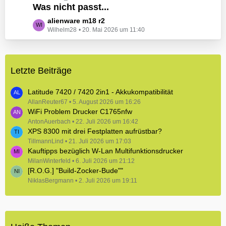
e
Was nicht passt...
t
B
z
L
alienware m18 r2
e
t
Wilhelm28
20. Mai 2026 um 11:40
e
i
e
t
t
B
z
r
e
t
ä
i
Letzte Beiträge
e
g
t
B
e
r
e
Latitude 7420 / 7420 2in1 - Akkukompatibilität
ä
i
AllanReuter67
5. August 2026 um 16:26
g
WiFi Problem Drucker C1765nfw
t
e
r
AntonAuerbach
22. Juli 2026 um 16:42
XPS 8300 mit drei Festplatten aufrüstbar?
ä
TillmannLind
g
21. Juli 2026 um 17:03
Kauftipps bezüglich W-Lan Multifunktionsdrucker
e
MilanWinterfeld
6. Juli 2026 um 21:12
[R.O.G.] "Build-Zocker-Bude""
NiklasBergmann
2. Juli 2026 um 19:11