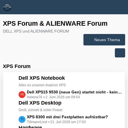
XPS Forum & ALIENWARE Forum
DELL XPS und ALIENWARE FORUM
Neues Thema
XPS Forum
Dell XPS Notebook
Alles zu unseren Inspiron XPS
L
Dell XPS15 9530 (neue Gen) startet nicht - kein booten, kein Licht - nichts tut sich - hat jemand eine Idee wie man ihn zum Leben erwecken könnte?
Helena76
2. Juni 2026 um 09:54
e
Dell XPS Desktop
t
z
Groß, schnell & voller Power
t
L
XPS 8300 mit drei Festplatten aufrüstbar?
e
TillmannLind
21. Juli 2026 um 17:03
e
B
Hardware