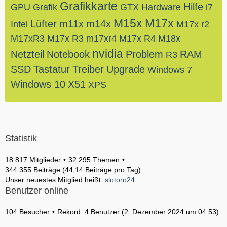
Grafikkarte
Hilfe
GPU
Grafik
GTX
Hardware
i7
M15x
M17x
Lüfter
m11x
m14x
Intel
M17x r2
M17xR3
M17x R3
m17xr4
M17x R4
M18x
nvidia
Netzteil
Notebook
Problem
RAM
R3
SSD
Tastatur
Treiber
Upgrade
Windows 7
Windows 10
X51
XPS
Statistik
18.817 Mitglieder
32.295 Themen
344.355 Beiträge (44,14 Beiträge pro Tag)
Unser neuestes Mitglied heißt:
slotoro24
Benutzer online
104 Besucher
Rekord: 4 Benutzer (
2. Dezember 2024 um 04:53
)