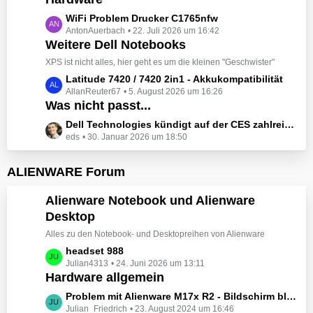
t
e
z
L
WiFi Problem Drucker C1765nfw
i
t
AntonAuerbach
22. Juli 2026 um 16:42
e
t
e
Weitere Dell Notebooks
t
r
B
z
XPS ist nicht alles, hier geht es um die kleinen "Geschwister"
ä
e
t
L
Latitude 7420 / 7420 2in1 - Akkukompatibilität
g
i
e
AllanReuter67
5. August 2026 um 16:26
e
e
t
B
Was nicht passt...
t
r
e
z
L
Dell Technologies kündigt auf der CES zahlreiche Alienware-Neuheiten an
ä
i
t
eds
30. Januar 2026 um 18:50
e
g
t
e
t
e
r
B
z
ALIENWARE Forum
ä
e
t
g
i
e
Alienware Notebook und Alienware
e
t
B
Desktop
r
e
ä
Alles zu den Notebook- und Desktopreihen von Alienware
i
g
t
L
headset 988
e
r
Julian4313
24. Juni 2026 um 13:11
e
Hardware allgemein
ä
t
g
z
L
Problem mit Alienware M17x R2 - Bildschirm bleibt schwarz beim Start
e
t
Julian_Friedrich
23. August 2024 um 16:46
e