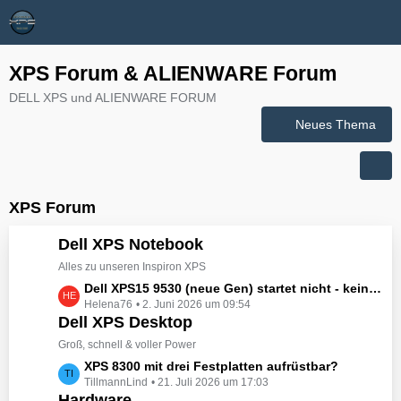
XPS Forum & ALIENWARE Forum
DELL XPS und ALIENWARE FORUM
Neues Thema
XPS Forum
Dell XPS Notebook
Alles zu unseren Inspiron XPS
L
Dell XPS15 9530 (neue Gen) startet nicht - kein booten, kein Licht - nichts tut sich - hat jemand eine Idee wie man ihn zum Leben erwecken könnte?
Helena76
2. Juni 2026 um 09:54
e
Dell XPS Desktop
t
z
Groß, schnell & voller Power
t
L
XPS 8300 mit drei Festplatten aufrüstbar?
e
TillmannLind
21. Juli 2026 um 17:03
e
B
Hardware