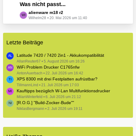
e
Was nicht passt...
t
B
z
L
alienware m18 r2
e
t
Wilhelm28
20. Mai 2026 um 11:40
e
i
e
t
t
B
z
r
e
t
ä
i
Letzte Beiträge
e
g
t
B
e
r
e
Latitude 7420 / 7420 2in1 - Akkukompatibilität
ä
i
AllanReuter67
5. August 2026 um 16:26
g
WiFi Problem Drucker C1765nfw
t
e
r
AntonAuerbach
22. Juli 2026 um 16:42
XPS 8300 mit drei Festplatten aufrüstbar?
ä
TillmannLind
g
21. Juli 2026 um 17:03
Kauftipps bezüglich W-Lan Multifunktionsdrucker
e
MilanWinterfeld
6. Juli 2026 um 21:12
[R.O.G.] "Build-Zocker-Bude""
NiklasBergmann
2. Juli 2026 um 19:11