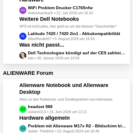
t
e
z
L
WiFi Problem Drucker C1765nfw
i
t
AntonAuerbach
22. Juli 2026 um 16:42
e
t
e
Weitere Dell Notebooks
t
r
B
z
XPS ist nicht alles, hier geht es um die kleinen "Geschwister"
ä
e
t
L
Latitude 7420 / 7420 2in1 - Akkukompatibilität
g
i
e
AllanReuter67
5. August 2026 um 16:26
e
e
t
B
Was nicht passt...
t
r
e
z
L
Dell Technologies kündigt auf der CES zahlreiche Alienware-Neuheiten an
ä
i
t
eds
30. Januar 2026 um 18:50
e
g
t
e
t
e
r
B
z
ALIENWARE Forum
ä
e
t
g
i
e
Alienware Notebook und Alienware
e
t
B
Desktop
r
e
ä
Alles zu den Notebook- und Desktopreihen von Alienware
i
g
t
L
headset 988
e
r
Julian4313
24. Juni 2026 um 13:11
e
Hardware allgemein
ä
t
g
z
L
Problem mit Alienware M17x R2 - Bildschirm bleibt schwarz beim Start
e
t
Julian_Friedrich
23. August 2024 um 16:46
e