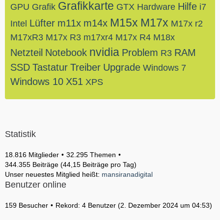
Grafikkarte
Hilfe
GPU
Grafik
GTX
Hardware
i7
M15x
M17x
Lüfter
m11x
m14x
Intel
M17x r2
M17xR3
M17x R3
m17xr4
M17x R4
M18x
nvidia
Netzteil
Notebook
Problem
RAM
R3
SSD
Tastatur
Treiber
Upgrade
Windows 7
Windows 10
X51
XPS
Statistik
18.816 Mitglieder
32.295 Themen
344.355 Beiträge (44,15 Beiträge pro Tag)
Unser neuestes Mitglied heißt:
mansiranadigital
Benutzer online
159 Besucher
Rekord: 4 Benutzer (
2. Dezember 2024 um 04:53
)