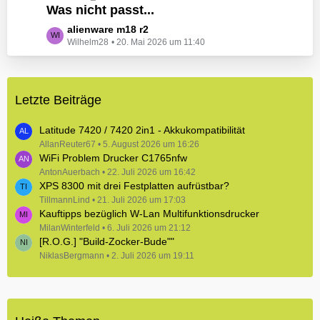
e
Was nicht passt...
t
B
z
L
alienware m18 r2
e
t
Wilhelm28
20. Mai 2026 um 11:40
e
i
e
t
t
B
z
r
e
t
ä
i
Letzte Beiträge
e
g
t
B
e
r
e
Latitude 7420 / 7420 2in1 - Akkukompatibilität
ä
i
AllanReuter67
5. August 2026 um 16:26
g
WiFi Problem Drucker C1765nfw
t
e
r
AntonAuerbach
22. Juli 2026 um 16:42
XPS 8300 mit drei Festplatten aufrüstbar?
ä
TillmannLind
g
21. Juli 2026 um 17:03
Kauftipps bezüglich W-Lan Multifunktionsdrucker
e
MilanWinterfeld
6. Juli 2026 um 21:12
[R.O.G.] "Build-Zocker-Bude""
NiklasBergmann
2. Juli 2026 um 19:11