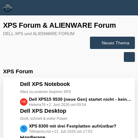
XPS Forum & ALIENWARE Forum
DELL XPS und ALIENWARE FORUM
Neues Thema
XPS Forum
Dell XPS Notebook
Alles zu unseren Inspiron XPS
L
Dell XPS15 9530 (neue Gen) startet nicht - kein booten, kein Licht - nichts tut sich - hat jemand eine Idee wie man ihn zum Leben erwecken könnte?
Helena76
2. Juni 2026 um 09:54
e
Dell XPS Desktop
t
z
Groß, schnell & voller Power
t
L
XPS 8300 mit drei Festplatten aufrüstbar?
e
TillmannLind
21. Juli 2026 um 17:03
e
B
Hardware