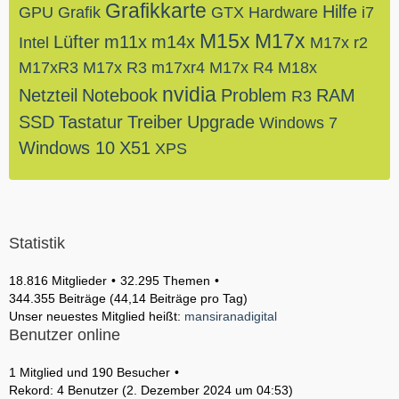
Grafikkarte
Hilfe
GPU
Grafik
GTX
Hardware
i7
M15x
M17x
Lüfter
m11x
m14x
Intel
M17x r2
M17xR3
M17x R3
m17xr4
M17x R4
M18x
nvidia
Netzteil
Notebook
Problem
RAM
R3
SSD
Tastatur
Treiber
Upgrade
Windows 7
Windows 10
X51
XPS
Statistik
18.816 Mitglieder
32.295 Themen
344.355 Beiträge (44,14 Beiträge pro Tag)
Unser neuestes Mitglied heißt:
mansiranadigital
Benutzer online
1 Mitglied und 190 Besucher
Rekord: 4 Benutzer (
2. Dezember 2024 um 04:53
)