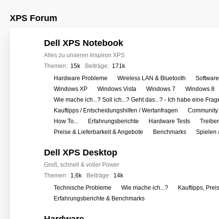
XPS Forum
Dell XPS Notebook
Alles zu unseren Inspiron XPS
Themen
15k
Beiträge
171k
U
Hardware Probleme
Wireless LAN & Bluetooth
Softwar
n
Windows XP
Windows Vista
Windows 7
Windows 8
t
Wie mache ich...? Soll ich...? Geht das...? - Ich habe eine Frag
e
Kauftipps / Entscheidungshilfen / Wertanfragen
Community 
r
How To...
Erfahrungsberichte
Hardware Tests
Treibe
f
Preise & Lieferbarkeit & Angebote
Benchmarks
Spielen
o
Dell XPS Desktop
r
e
Groß, schnell & voller Power
n
Themen
1,6k
Beiträge
14k
U
Technische Probleme
Wie mache ich...?
Kauftipps, Prei
n
Erfahrungsberichte & Benchmarks
t