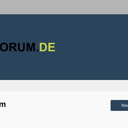
um
Ne