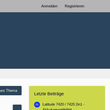
Anmelden
Registrieren
ues Thema
Letzte Beiträge
Latitude 7420 / 7420 2in1 -
Akkukompatibilität