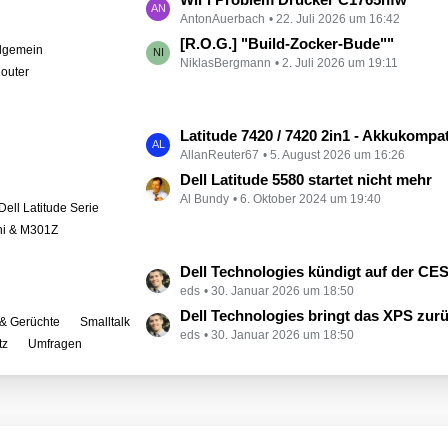
e
AntonAuerbach
22. Juli 2026 um 16:42
e
i
t
[R.O.G.] "Build-Zocker-Bude""
llgemein
t
NiklasBergmann
2. Juli 2026 um 19:11
z
outer
r
t
ä
e
g
B
L
Latitude 7420 / 7420 2in1 - Akkukompati
e
e
AllanReuter67
5. August 2026 um 16:26
e
i
t
Dell Latitude 5580 startet nicht mehr
t
Al Bundy
6. Oktober 2024 um 19:40
z
Dell Latitude Serie
r
t
ini & M301Z
ä
e
g
B
L
Dell Technologies kündigt auf der CES zahlreiche Alienware-
e
e
eds
30. Januar 2026 um 18:50
e
i
t
Dell Technologies bringt das XPS zur
& Gerüchte
Smalltalk
t
eds
30. Januar 2026 um 18:50
z
tz
Umfragen
r
t
ä
e
g
B
e
e
i