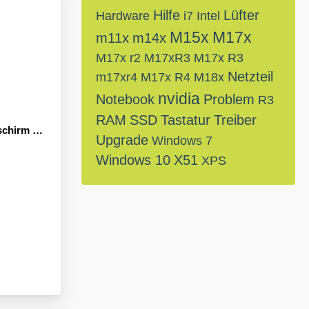
Hilfe
Lüfter
Hardware
i7
Intel
M15x
M17x
m11x
m14x
M17x r2
M17xR3
M17x R3
Netzteil
m17xr4
M17x R4
M18x
nvidia
Notebook
Problem
R3
RAM
SSD
Tastatur
Treiber
 beim Start
Upgrade
Windows 7
Windows 10
X51
XPS