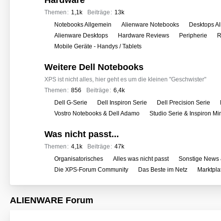
Hardware
e
r
Themen
1,1k
Beiträge
13k
f
U
Notebooks Allgemein
Alienware Notebooks
Desktops A
o
n
Alienware Desktops
Hardware Reviews
Peripherie
R
r
t
Mobile Geräte - Handys / Tablets
e
e
n
Weitere Dell Notebooks
r
f
XPS ist nicht alles, hier geht es um die kleinen "Geschwister"
o
Themen
856
Beiträge
6,4k
r
U
Dell G-Serie
Dell Inspiron Serie
Dell Precision Serie
e
n
Vostro Notebooks & Dell Adamo
Studio Serie & Inspiron M
n
t
Was nicht passt...
e
r
Themen
4,1k
Beiträge
47k
f
U
Organisatorisches
Alles was nicht passt
Sonstige News 
o
n
Die XPS-Forum Community
Das Beste im Netz
Marktpla
r
t
e
e
ALIENWARE Forum
n
r
f