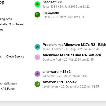
op
L
headset 988
t
Julian4313
24. Juni 2026 um 13:11
e
r
t
instagram
ä
Elias29
19. März 2026 um 11:41
z
ing-Area
g
t
abatte, Gutscheine)
e
e
tes
B
e
i
L
Problem mit Alienware M17x R2 - Bildschirm bleibt schwarz
t
Julian_Friedrich
23. August 2024 um 16:46
e
r
t
Alienware M17XR3 und R4 Softlack
ts
Clevo Service
ä
Duplicate Pedi
20. Mai 2024 um 21:45
z
g
t
e
e
L
alienware m18 r2
B
Wilhelm28
20. Mai 2026 um 11:40
e
e
t
Amazon PPC Tools?
Vorstellungen
i
jakobmeiers
19. Dezember 2025 um 08:57
z
l XPS Forum
t
t
r
e
ä
B