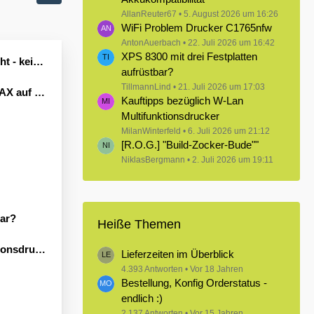
AllanReuter67
5. August 2026 um 16:26
WiFi Problem Drucker C1765nfw
AntonAuerbach
22. Juli 2026 um 16:42
XPS 8300 mit drei Festplatten
Leben erwecken könnte?
aufrüstbar?
TillmannLind
21. Juli 2026 um 17:03
Windows 11
Kauftipps bezüglich W-Lan
Multifunktionsdrucker
MilanWinterfeld
6. Juli 2026 um 21:12
[R.O.G.] "Build-Zocker-Bude""
NiklasBergmann
2. Juli 2026 um 19:11
bar?
Heiße Themen
sdrucker
Lieferzeiten im Überblick
4.393 Antworten
Vor 18 Jahren
Bestellung, Konfig Orderstatus -
endlich :)
2.137 Antworten
Vor 15 Jahren