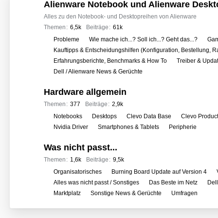
o
Alienware Notebook und Alienware Deskt
r
Alles zu den Notebook- und Desktopreihen von Alienware
e
Themen
6,5k
Beiträge
61k
n
U
Probleme
Wie mache ich...? Soll ich...? Geht das...?
Gam
n
Kauftipps & Entscheidungshilfen (Konfiguration, Bestellung, R
t
Erfahrungsberichte, Benchmarks & How To
Treiber & Upda
e
Dell / Alienware News & Gerüchte
r
Hardware allgemein
f
o
Themen
377
Beiträge
2,9k
r
U
Notebooks
Desktops
Clevo Data Base
Clevo Produc
e
n
Nvidia Driver
Smartphones & Tablets
Peripherie
n
t
Was nicht passt...
e
r
Themen
1,6k
Beiträge
9,5k
f
U
Organisatorisches
Burning Board Update auf Version 4
o
n
Alles was nicht passt / Sonstiges
Das Beste im Netz
Del
r
t
Marktplatz
Sonstige News & Gerüchte
Umfragen
e
e
n
r