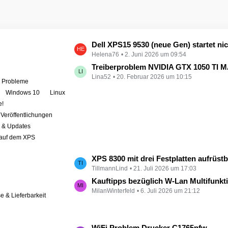
L
Dell XPS15 9530 (neue Gen) startet nicht - kein booten, kein Licht - nichts tut sich - hat jemand eine Idee wie man ihn zum 
Helena76
2. Juni 2026 um 09:54
e
t
Treiberproblem NVIDIA GTX 1050 TI MAX auf XPS 9570 
Lina52
20. Februar 2026 um 10:15
z
e Probleme
t
Windows 10
Linux
e
e!
B
Veröffentlichungen
e
r & Updates
i
 auf dem XPS
t
r
L
XPS 8300 mit drei Festplatten aufrüst
ä
TillmannLind
21. Juli 2026 um 17:03
e
g
t
Kauftipps bezüglich W-Lan Multifunktion
e
MilanWinterfeld
6. Juli 2026 um 21:12
z
se & Lieferbarkeit
t
e
B
L
WiFi Problem Drucker C1765nfw