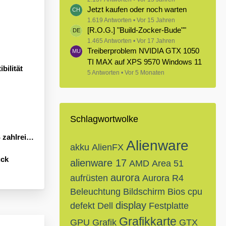
Jetzt kaufen oder noch warten
1.619 Antworten
Vor 15 Jahren
[R.O.G.] "Build-Zocker-Bude""
1.465 Antworten
Vor 17 Jahren
Treiberproblem NVIDIA GTX 1050
TI MAX auf XPS 9570 Windows 11
bilität
5 Antworten
Vor 5 Monaten
Schlagwortwolke
Neuheiten an
Alienware
akku
AlienFX
ück
alienware 17
AMD
Area 51
aurora
aufrüsten
Aurora R4
Beleuchtung
Bildschirm
Bios
cpu
display
defekt
Dell
Festplatte
Grafikkarte
GPU
Grafik
GTX