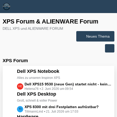
XPS Forum & ALIENWARE Forum
DELL XPS und ALIENWARE FORUM
Neues Thema
XPS Forum
Dell XPS Notebook
Alles zu unseren Inspiron XPS
L
Dell XPS15 9530 (neue Gen) startet nicht - kein booten, kein Licht - nichts tut sich - hat jemand eine Idee wie man ihn zum Leben erwecken könnte?
Helena76
2. Juni 2026 um 09:54
e
Dell XPS Desktop
t
z
Groß, schnell & voller Power
t
L
XPS 8300 mit drei Festplatten aufrüstbar?
e
TillmannLind
21. Juli 2026 um 17:03
e
B
Hardware