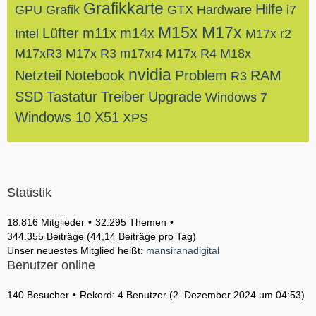
Grafikkarte
Hilfe
GPU
Grafik
GTX
Hardware
i7
M15x
M17x
Lüfter
m11x
m14x
Intel
M17x r2
M17xR3
M17x R3
m17xr4
M17x R4
M18x
nvidia
Netzteil
Notebook
Problem
RAM
R3
SSD
Tastatur
Treiber
Upgrade
Windows 7
Windows 10
X51
XPS
Statistik
18.816 Mitglieder
32.295 Themen
344.355 Beiträge (44,14 Beiträge pro Tag)
Unser neuestes Mitglied heißt:
mansiranadigital
Benutzer online
140 Besucher
Rekord: 4 Benutzer (
2. Dezember 2024 um 04:53
)