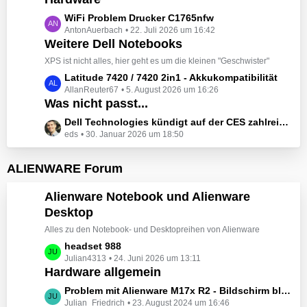
t
e
z
L
WiFi Problem Drucker C1765nfw
i
t
AntonAuerbach
22. Juli 2026 um 16:42
e
t
e
Weitere Dell Notebooks
t
r
B
z
XPS ist nicht alles, hier geht es um die kleinen "Geschwister"
ä
e
t
L
Latitude 7420 / 7420 2in1 - Akkukompatibilität
g
i
e
AllanReuter67
5. August 2026 um 16:26
e
e
t
B
Was nicht passt...
t
r
e
z
L
Dell Technologies kündigt auf der CES zahlreiche Alienware-Neuheiten an
ä
i
t
eds
30. Januar 2026 um 18:50
e
g
t
e
t
e
r
B
z
ALIENWARE Forum
ä
e
t
g
i
e
Alienware Notebook und Alienware
e
t
B
Desktop
r
e
ä
Alles zu den Notebook- und Desktopreihen von Alienware
i
g
t
L
headset 988
e
r
Julian4313
24. Juni 2026 um 13:11
e
Hardware allgemein
ä
t
g
z
L
Problem mit Alienware M17x R2 - Bildschirm bleibt schwarz beim Start
e
t
Julian_Friedrich
23. August 2024 um 16:46
e