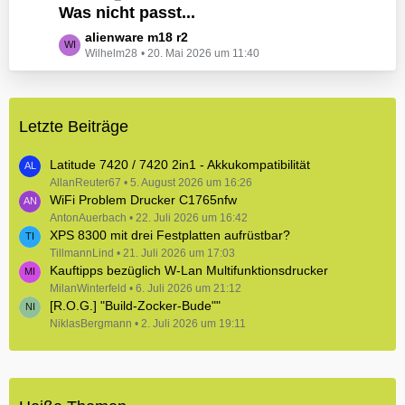
e
Was nicht passt...
t
B
z
L
alienware m18 r2
e
t
Wilhelm28
20. Mai 2026 um 11:40
e
i
e
t
t
B
z
r
e
t
ä
i
Letzte Beiträge
e
g
t
B
e
r
e
Latitude 7420 / 7420 2in1 - Akkukompatibilität
ä
i
AllanReuter67
5. August 2026 um 16:26
g
WiFi Problem Drucker C1765nfw
t
e
r
AntonAuerbach
22. Juli 2026 um 16:42
XPS 8300 mit drei Festplatten aufrüstbar?
ä
TillmannLind
g
21. Juli 2026 um 17:03
Kauftipps bezüglich W-Lan Multifunktionsdrucker
e
MilanWinterfeld
6. Juli 2026 um 21:12
[R.O.G.] "Build-Zocker-Bude""
NiklasBergmann
2. Juli 2026 um 19:11