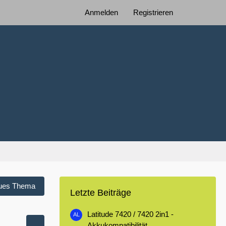
Anmelden
Registrieren
ues Thema
Letzte Beiträge
Latitude 7420 / 7420 2in1 -
Akkukompatibilität