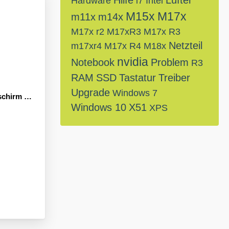
Hilfe
Lüfter
Hardware
i7
Intel
M15x
M17x
m11x
m14x
M17x r2
M17xR3
M17x R3
Netzteil
m17xr4
M17x R4
M18x
nvidia
Notebook
Problem
R3
RAM
SSD
Tastatur
Treiber
Upgrade
Windows 7
 beim Start
Windows 10
X51
XPS