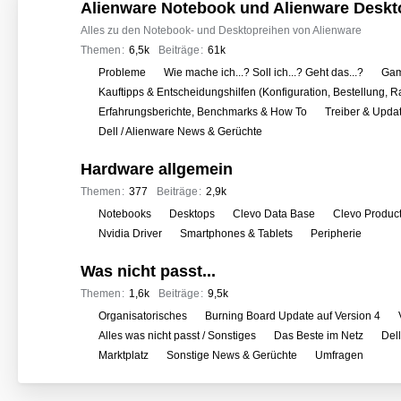
o
Alienware Notebook und Alienware Deskt
r
Alles zu den Notebook- und Desktopreihen von Alienware
e
Themen
6,5k
Beiträge
61k
n
U
Probleme
Wie mache ich...? Soll ich...? Geht das...?
Gam
n
Kauftipps & Entscheidungshilfen (Konfiguration, Bestellung, R
t
Erfahrungsberichte, Benchmarks & How To
Treiber & Upda
e
Dell / Alienware News & Gerüchte
r
Hardware allgemein
f
o
Themen
377
Beiträge
2,9k
r
U
Notebooks
Desktops
Clevo Data Base
Clevo Produc
e
n
Nvidia Driver
Smartphones & Tablets
Peripherie
n
t
Was nicht passt...
e
r
Themen
1,6k
Beiträge
9,5k
f
U
Organisatorisches
Burning Board Update auf Version 4
o
n
Alles was nicht passt / Sonstiges
Das Beste im Netz
Del
r
t
Marktplatz
Sonstige News & Gerüchte
Umfragen
e
e
n
r