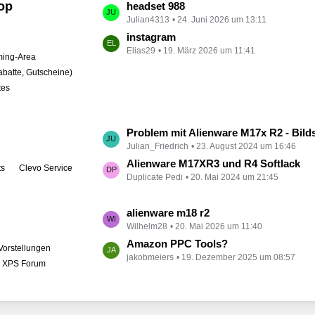
op
L
headset 988
t
Julian4313
24. Juni 2026 um 13:11
e
r
t
instagram
ä
Elias29
19. März 2026 um 11:41
z
ing-Area
g
t
abatte, Gutscheine)
e
e
tes
B
e
i
L
Problem mit Alienware M17x R2 - Bildschirm bleibt schwarz
t
Julian_Friedrich
23. August 2024 um 16:46
e
r
t
Alienware M17XR3 und R4 Softlack
ts
Clevo Service
ä
Duplicate Pedi
20. Mai 2024 um 21:45
z
g
t
e
e
L
alienware m18 r2
B
Wilhelm28
20. Mai 2026 um 11:40
e
e
t
Amazon PPC Tools?
Vorstellungen
i
jakobmeiers
19. Dezember 2025 um 08:57
z
l XPS Forum
t
t
r
e
ä
B