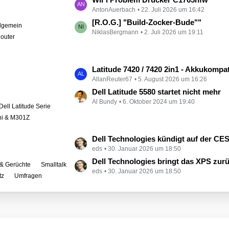
e
AntonAuerbach
22. Juli 2026 um 16:42
e
i
t
[R.O.G.] "Build-Zocker-Bude""
llgemein
t
NiklasBergmann
2. Juli 2026 um 19:11
z
outer
r
t
ä
e
g
B
L
Latitude 7420 / 7420 2in1 - Akkukompati
e
e
AllanReuter67
5. August 2026 um 16:26
e
i
t
Dell Latitude 5580 startet nicht mehr
t
Al Bundy
6. Oktober 2024 um 19:40
z
Dell Latitude Serie
r
t
ini & M301Z
ä
e
g
B
L
Dell Technologies kündigt auf der CES zahlreiche Alienware-
e
e
eds
30. Januar 2026 um 18:50
e
i
t
Dell Technologies bringt das XPS zur
& Gerüchte
Smalltalk
t
eds
30. Januar 2026 um 18:50
z
tz
Umfragen
r
t
ä
e
g
B
e
e
i