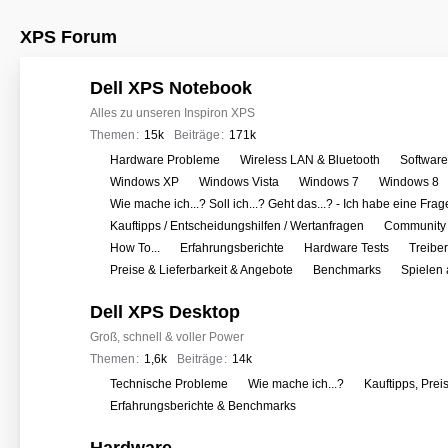
XPS Forum
Dell XPS Notebook
Alles zu unseren Inspiron XPS
Themen
15k
Beiträge
171k
U
Hardware Probleme
Wireless LAN & Bluetooth
Softwar
n
Windows XP
Windows Vista
Windows 7
Windows 8
t
Wie mache ich...? Soll ich...? Geht das...? - Ich habe eine Frag
e
Kauftipps / Entscheidungshilfen / Wertanfragen
Community 
r
How To...
Erfahrungsberichte
Hardware Tests
Treibe
f
Preise & Lieferbarkeit & Angebote
Benchmarks
Spielen
o
Dell XPS Desktop
r
e
Groß, schnell & voller Power
n
Themen
1,6k
Beiträge
14k
U
Technische Probleme
Wie mache ich...?
Kauftipps, Prei
n
Erfahrungsberichte & Benchmarks
t