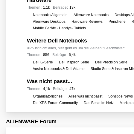
Hardware
e
r
Themen
1,1k
Beiträge
13k
f
U
Notebooks Allgemein
Alienware Notebooks
Desktops A
o
n
Alienware Desktops
Hardware Reviews
Peripherie
R
r
t
Mobile Geräte - Handys / Tablets
e
e
n
Weitere Dell Notebooks
r
f
XPS ist nicht alles, hier geht es um die kleinen "Geschwister"
o
Themen
856
Beiträge
6,4k
r
U
Dell G-Serie
Dell Inspiron Serie
Dell Precision Serie
e
n
Vostro Notebooks & Dell Adamo
Studio Serie & Inspiron M
n
t
Was nicht passt...
e
r
Themen
4,1k
Beiträge
47k
f
U
Organisatorisches
Alles was nicht passt
Sonstige News 
o
n
Die XPS-Forum Community
Das Beste im Netz
Marktpla
r
t
e
e
ALIENWARE Forum
n
r
f