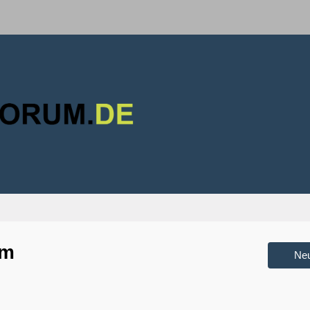
um
Ne