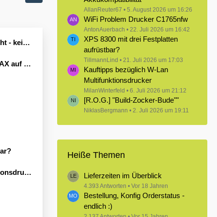
AllanReuter67
5. August 2026 um 16:26
WiFi Problem Drucker C1765nfw
AntonAuerbach
22. Juli 2026 um 16:42
XPS 8300 mit drei Festplatten
Leben erwecken könnte?
aufrüstbar?
TillmannLind
21. Juli 2026 um 17:03
Windows 11
Kauftipps bezüglich W-Lan
Multifunktionsdrucker
MilanWinterfeld
6. Juli 2026 um 21:12
[R.O.G.] "Build-Zocker-Bude""
NiklasBergmann
2. Juli 2026 um 19:11
bar?
Heiße Themen
sdrucker
Lieferzeiten im Überblick
4.393 Antworten
Vor 18 Jahren
Bestellung, Konfig Orderstatus -
endlich :)
2.137 Antworten
Vor 15 Jahren