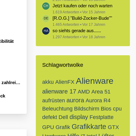
Jetzt kaufen oder noch warten
1.619 Antworten
Vor 15 Jahren
[R.O.G.] "Build-Zocker-Bude""
1.465 Antworten
Vor 17 Jahren
so siehts gerade aus......
1.297 Antworten
Vor 18 Jahren
bilität
Schlagwortwolke
Alienware
akku
AlienFX
Neuheiten an
alienware 17
AMD
Area 51
ück
aurora
aufrüsten
Aurora R4
Beleuchtung
Bildschirm
Bios
cpu
display
defekt
Dell
Festplatte
Grafikkarte
GPU
Grafik
GTX