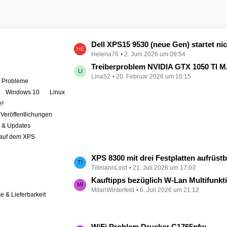
L
Dell XPS15 9530 (neue Gen) startet nicht - kein booten, kein Licht - nichts tut sich - hat jemand eine Idee wie man ihn zum 
Helena76
2. Juni 2026 um 09:54
e
t
Treiberproblem NVIDIA GTX 1050 TI MAX auf XPS 9570 
Lina52
20. Februar 2026 um 10:15
z
e Probleme
t
Windows 10
Linux
e
e!
B
Veröffentlichungen
e
r & Updates
i
 auf dem XPS
t
r
L
XPS 8300 mit drei Festplatten aufrüst
ä
TillmannLind
21. Juli 2026 um 17:03
e
g
t
Kauftipps bezüglich W-Lan Multifunktion
e
MilanWinterfeld
6. Juli 2026 um 21:12
z
se & Lieferbarkeit
t
e
B
L
WiFi Problem Drucker C1765nfw