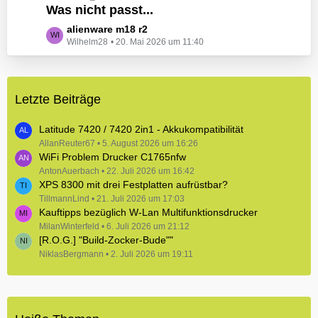
e
Was nicht passt...
t
B
z
L
alienware m18 r2
e
t
Wilhelm28
20. Mai 2026 um 11:40
e
i
e
t
t
B
z
r
e
t
ä
i
Letzte Beiträge
e
g
t
B
e
r
e
Latitude 7420 / 7420 2in1 - Akkukompatibilität
ä
i
AllanReuter67
5. August 2026 um 16:26
g
WiFi Problem Drucker C1765nfw
t
e
r
AntonAuerbach
22. Juli 2026 um 16:42
XPS 8300 mit drei Festplatten aufrüstbar?
ä
TillmannLind
g
21. Juli 2026 um 17:03
Kauftipps bezüglich W-Lan Multifunktionsdrucker
e
MilanWinterfeld
6. Juli 2026 um 21:12
[R.O.G.] "Build-Zocker-Bude""
NiklasBergmann
2. Juli 2026 um 19:11