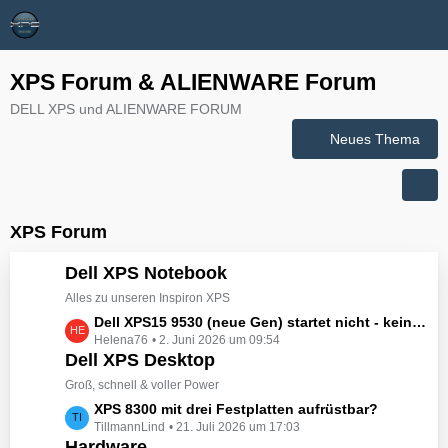
XPS Forum & ALIENWARE Forum
DELL XPS und ALIENWARE FORUM
Neues Thema
XPS Forum
Dell XPS Notebook
Alles zu unseren Inspiron XPS
L
Dell XPS15 9530 (neue Gen) startet nicht - kein booten, kein Licht - nichts tut sich - hat jemand eine Idee wie man ihn zum Leben erwecken könnte?
Helena76
2. Juni 2026 um 09:54
e
Dell XPS Desktop
t
z
Groß, schnell & voller Power
t
L
XPS 8300 mit drei Festplatten aufrüstbar?
e
TillmannLind
21. Juli 2026 um 17:03
e
B
Hardware