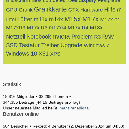
display
Bildschirm
Bios
cpu
defekt
Dell
Festplatte
Grafikkarte
Hilfe
GPU
Grafik
GTX
Hardware
i7
M15x
M17x
Lüfter
m11x
m14x
Intel
M17x r2
M17xR3
M17x R3
m17xr4
M17x R4
M18x
nvidia
Netzteil
Notebook
Problem
RAM
R3
SSD
Tastatur
Treiber
Upgrade
Windows 7
Windows 10
X51
XPS
Statistik
18.816 Mitglieder
32.295 Themen
344.355 Beiträge (44,15 Beiträge pro Tag)
Unser neuestes Mitglied heißt:
mansiranadigital
Benutzer online
504 Besucher
Rekord: 4 Benutzer (
2. Dezember 2024 um 04:53
)