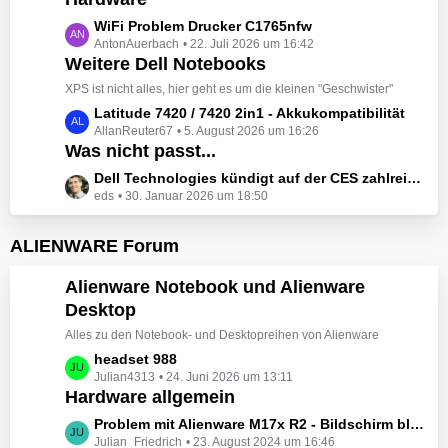
t
e
z
L
WiFi Problem Drucker C1765nfw
i
t
AntonAuerbach
22. Juli 2026 um 16:42
e
t
e
Weitere Dell Notebooks
t
r
B
z
XPS ist nicht alles, hier geht es um die kleinen "Geschwister"
ä
e
t
L
Latitude 7420 / 7420 2in1 - Akkukompatibilität
g
i
e
AllanReuter67
5. August 2026 um 16:26
e
e
t
B
Was nicht passt...
t
r
e
z
L
Dell Technologies kündigt auf der CES zahlreiche Alienware-Neuheiten an
ä
i
t
eds
30. Januar 2026 um 18:50
e
g
t
e
t
e
r
B
z
ALIENWARE Forum
ä
e
t
g
i
e
Alienware Notebook und Alienware
e
t
B
Desktop
r
e
ä
Alles zu den Notebook- und Desktopreihen von Alienware
i
g
t
L
headset 988
e
r
Julian4313
24. Juni 2026 um 13:11
e
Hardware allgemein
ä
t
g
z
L
Problem mit Alienware M17x R2 - Bildschirm bleibt schwarz beim Start
e
t
Julian_Friedrich
23. August 2024 um 16:46
e