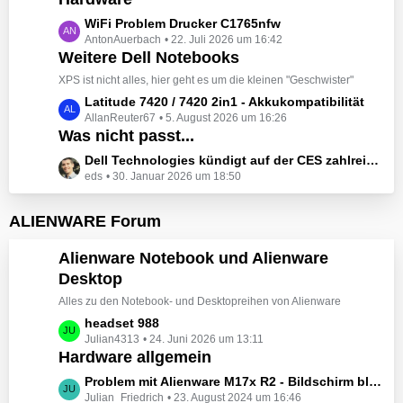
t
e
z
L
WiFi Problem Drucker C1765nfw
i
t
AntonAuerbach
22. Juli 2026 um 16:42
e
t
e
Weitere Dell Notebooks
t
r
B
z
XPS ist nicht alles, hier geht es um die kleinen "Geschwister"
ä
e
t
L
Latitude 7420 / 7420 2in1 - Akkukompatibilität
g
i
e
AllanReuter67
5. August 2026 um 16:26
e
e
t
B
Was nicht passt...
t
r
e
z
L
Dell Technologies kündigt auf der CES zahlreiche Alienware-Neuheiten an
ä
i
t
eds
30. Januar 2026 um 18:50
e
g
t
e
t
e
r
B
z
ALIENWARE Forum
ä
e
t
g
i
e
Alienware Notebook und Alienware
e
t
B
Desktop
r
e
ä
Alles zu den Notebook- und Desktopreihen von Alienware
i
g
t
L
headset 988
e
r
Julian4313
24. Juni 2026 um 13:11
e
Hardware allgemein
ä
t
g
z
L
Problem mit Alienware M17x R2 - Bildschirm bleibt schwarz beim Start
e
t
Julian_Friedrich
23. August 2024 um 16:46
e