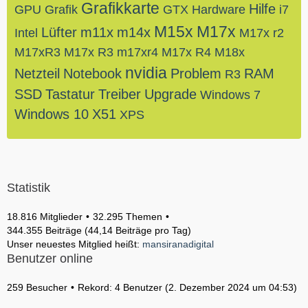
Grafikkarte
Hilfe
GPU
Grafik
GTX
Hardware
i7
M15x
M17x
Lüfter
m11x
m14x
Intel
M17x r2
M17xR3
M17x R3
m17xr4
M17x R4
M18x
nvidia
Netzteil
Notebook
Problem
RAM
R3
SSD
Tastatur
Treiber
Upgrade
Windows 7
Windows 10
X51
XPS
Statistik
18.816 Mitglieder
32.295 Themen
344.355 Beiträge (44,14 Beiträge pro Tag)
Unser neuestes Mitglied heißt:
mansiranadigital
Benutzer online
259 Besucher
Rekord: 4 Benutzer (
2. Dezember 2024 um 04:53
)