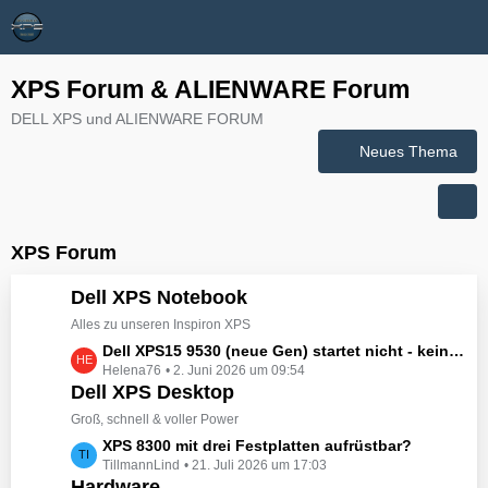
XPS Forum & ALIENWARE Forum
DELL XPS und ALIENWARE FORUM
Neues Thema
XPS Forum
Dell XPS Notebook
Alles zu unseren Inspiron XPS
L
Dell XPS15 9530 (neue Gen) startet nicht - kein booten, kein Licht - nichts tut sich - hat jemand eine Idee wie man ihn zum Leben erwecken könnte?
Helena76
2. Juni 2026 um 09:54
e
Dell XPS Desktop
t
z
Groß, schnell & voller Power
t
L
XPS 8300 mit drei Festplatten aufrüstbar?
e
TillmannLind
21. Juli 2026 um 17:03
e
B
Hardware