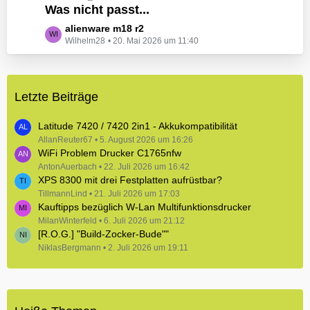
e
Was nicht passt...
t
B
z
L
alienware m18 r2
e
t
Wilhelm28
20. Mai 2026 um 11:40
e
i
e
t
t
B
z
r
e
t
ä
i
Letzte Beiträge
e
g
t
B
e
r
e
Latitude 7420 / 7420 2in1 - Akkukompatibilität
ä
i
AllanReuter67
5. August 2026 um 16:26
g
WiFi Problem Drucker C1765nfw
t
e
r
AntonAuerbach
22. Juli 2026 um 16:42
XPS 8300 mit drei Festplatten aufrüstbar?
ä
TillmannLind
g
21. Juli 2026 um 17:03
Kauftipps bezüglich W-Lan Multifunktionsdrucker
e
MilanWinterfeld
6. Juli 2026 um 21:12
[R.O.G.] "Build-Zocker-Bude""
NiklasBergmann
2. Juli 2026 um 19:11