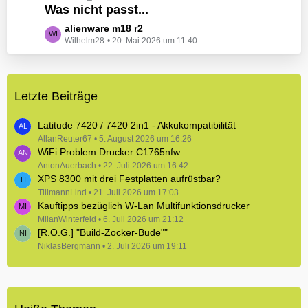
e
Was nicht passt...
t
B
z
L
alienware m18 r2
e
t
Wilhelm28
20. Mai 2026 um 11:40
e
i
e
t
t
B
z
r
e
t
ä
i
Letzte Beiträge
e
g
t
B
e
r
e
Latitude 7420 / 7420 2in1 - Akkukompatibilität
ä
i
AllanReuter67
5. August 2026 um 16:26
g
WiFi Problem Drucker C1765nfw
t
e
r
AntonAuerbach
22. Juli 2026 um 16:42
XPS 8300 mit drei Festplatten aufrüstbar?
ä
TillmannLind
g
21. Juli 2026 um 17:03
Kauftipps bezüglich W-Lan Multifunktionsdrucker
e
MilanWinterfeld
6. Juli 2026 um 21:12
[R.O.G.] "Build-Zocker-Bude""
NiklasBergmann
2. Juli 2026 um 19:11