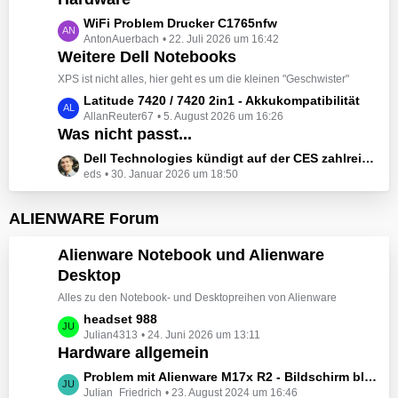
t
e
z
L
WiFi Problem Drucker C1765nfw
i
t
AntonAuerbach
22. Juli 2026 um 16:42
e
t
e
Weitere Dell Notebooks
t
r
B
z
XPS ist nicht alles, hier geht es um die kleinen "Geschwister"
ä
e
t
L
Latitude 7420 / 7420 2in1 - Akkukompatibilität
g
i
e
AllanReuter67
5. August 2026 um 16:26
e
e
t
B
Was nicht passt...
t
r
e
z
L
Dell Technologies kündigt auf der CES zahlreiche Alienware-Neuheiten an
ä
i
t
eds
30. Januar 2026 um 18:50
e
g
t
e
t
e
r
B
z
ALIENWARE Forum
ä
e
t
g
i
e
Alienware Notebook und Alienware
e
t
B
Desktop
r
e
ä
Alles zu den Notebook- und Desktopreihen von Alienware
i
g
t
L
headset 988
e
r
Julian4313
24. Juni 2026 um 13:11
e
Hardware allgemein
ä
t
g
z
L
Problem mit Alienware M17x R2 - Bildschirm bleibt schwarz beim Start
e
t
Julian_Friedrich
23. August 2024 um 16:46
e