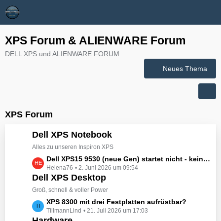
XPS Forum & ALIENWARE Forum
DELL XPS und ALIENWARE FORUM
Neues Thema
XPS Forum
Dell XPS Notebook
Alles zu unseren Inspiron XPS
L
Dell XPS15 9530 (neue Gen) startet nicht - kein booten, kein Licht - nichts tut sich - hat jemand eine Idee wie man ihn zum Leben erwecken könnte?
Helena76
2. Juni 2026 um 09:54
e
Dell XPS Desktop
t
z
Groß, schnell & voller Power
t
L
XPS 8300 mit drei Festplatten aufrüstbar?
e
TillmannLind
21. Juli 2026 um 17:03
e
B
Hardware