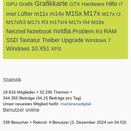
Grafikkarte
Hilfe
GPU
Grafik
GTX
Hardware
i7
M15x
M17x
Lüfter
m11x
m14x
Intel
M17x r2
M17xR3
M17x R3
m17xr4
M17x R4
M18x
nvidia
Netzteil
Notebook
Problem
RAM
R3
SSD
Tastatur
Treiber
Upgrade
Windows 7
Windows 10
X51
XPS
Statistik
18.816 Mitglieder
32.295 Themen
344.355 Beiträge (44,15 Beiträge pro Tag)
Unser neuestes Mitglied heißt:
mansiranadigital
Benutzer online
338 Besucher
Rekord: 4 Benutzer (
2. Dezember 2024 um 04:53
)