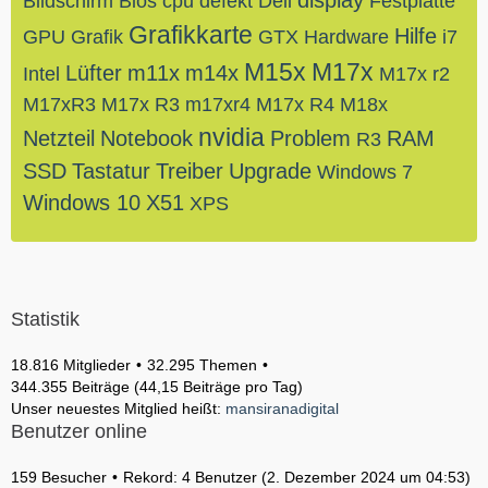
display
Bildschirm
Bios
cpu
defekt
Dell
Festplatte
Grafikkarte
Hilfe
GPU
Grafik
GTX
Hardware
i7
M15x
M17x
Lüfter
m11x
m14x
Intel
M17x r2
M17xR3
M17x R3
m17xr4
M17x R4
M18x
nvidia
Netzteil
Notebook
Problem
RAM
R3
SSD
Tastatur
Treiber
Upgrade
Windows 7
Windows 10
X51
XPS
Statistik
18.816 Mitglieder
32.295 Themen
344.355 Beiträge (44,15 Beiträge pro Tag)
Unser neuestes Mitglied heißt:
mansiranadigital
Benutzer online
159 Besucher
Rekord: 4 Benutzer (
2. Dezember 2024 um 04:53
)