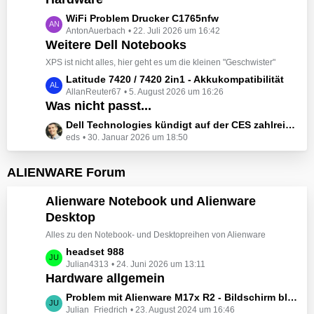
t
e
z
L
WiFi Problem Drucker C1765nfw
i
t
AntonAuerbach
22. Juli 2026 um 16:42
e
t
e
Weitere Dell Notebooks
t
r
B
z
XPS ist nicht alles, hier geht es um die kleinen "Geschwister"
ä
e
t
L
Latitude 7420 / 7420 2in1 - Akkukompatibilität
g
i
e
AllanReuter67
5. August 2026 um 16:26
e
e
t
B
Was nicht passt...
t
r
e
z
L
Dell Technologies kündigt auf der CES zahlreiche Alienware-Neuheiten an
ä
i
t
eds
30. Januar 2026 um 18:50
e
g
t
e
t
e
r
B
z
ALIENWARE Forum
ä
e
t
g
i
e
Alienware Notebook und Alienware
e
t
B
Desktop
r
e
ä
Alles zu den Notebook- und Desktopreihen von Alienware
i
g
t
L
headset 988
e
r
Julian4313
24. Juni 2026 um 13:11
e
Hardware allgemein
ä
t
g
z
L
Problem mit Alienware M17x R2 - Bildschirm bleibt schwarz beim Start
e
t
Julian_Friedrich
23. August 2024 um 16:46
e