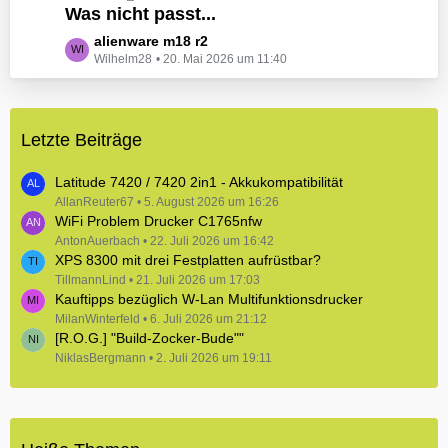
e
Was nicht passt...
t
B
z
L
alienware m18 r2
e
t
Wilhelm28
20. Mai 2026 um 11:40
e
i
e
t
t
B
z
r
e
t
ä
i
Letzte Beiträge
e
g
t
B
e
r
e
Latitude 7420 / 7420 2in1 - Akkukompatibilität
ä
i
AllanReuter67
5. August 2026 um 16:26
g
WiFi Problem Drucker C1765nfw
t
e
r
AntonAuerbach
22. Juli 2026 um 16:42
XPS 8300 mit drei Festplatten aufrüstbar?
ä
TillmannLind
g
21. Juli 2026 um 17:03
Kauftipps bezüglich W-Lan Multifunktionsdrucker
e
MilanWinterfeld
6. Juli 2026 um 21:12
[R.O.G.] "Build-Zocker-Bude""
NiklasBergmann
2. Juli 2026 um 19:11