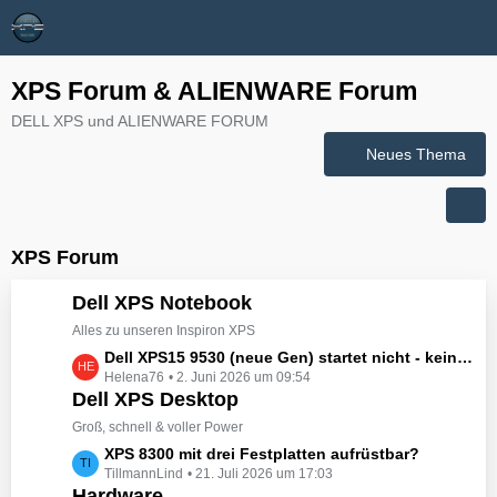
XPS Forum & ALIENWARE Forum
DELL XPS und ALIENWARE FORUM
Neues Thema
XPS Forum
Dell XPS Notebook
Alles zu unseren Inspiron XPS
L
Dell XPS15 9530 (neue Gen) startet nicht - kein booten, kein Licht - nichts tut sich - hat jemand eine Idee wie man ihn zum Leben erwecken könnte?
Helena76
2. Juni 2026 um 09:54
e
Dell XPS Desktop
t
z
Groß, schnell & voller Power
t
L
XPS 8300 mit drei Festplatten aufrüstbar?
e
TillmannLind
21. Juli 2026 um 17:03
e
B
Hardware