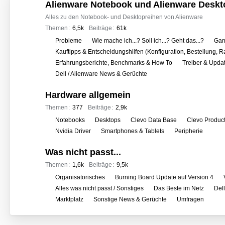
o
Alienware Notebook und Alienware Deskt
r
Alles zu den Notebook- und Desktopreihen von Alienware
e
Themen
6,5k
Beiträge
61k
n
U
Probleme
Wie mache ich...? Soll ich...? Geht das...?
Gam
n
Kauftipps & Entscheidungshilfen (Konfiguration, Bestellung, R
t
Erfahrungsberichte, Benchmarks & How To
Treiber & Upda
e
Dell / Alienware News & Gerüchte
r
Hardware allgemein
f
o
Themen
377
Beiträge
2,9k
r
U
Notebooks
Desktops
Clevo Data Base
Clevo Produc
e
n
Nvidia Driver
Smartphones & Tablets
Peripherie
n
t
Was nicht passt...
e
r
Themen
1,6k
Beiträge
9,5k
f
U
Organisatorisches
Burning Board Update auf Version 4
o
n
Alles was nicht passt / Sonstiges
Das Beste im Netz
Del
r
t
Marktplatz
Sonstige News & Gerüchte
Umfragen
e
e
n
r