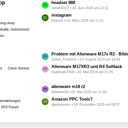
op
L
headset 988
t
Julian4313
24. Juni 2026 um 13:11
e
r
t
instagram
ä
Elias29
19. März 2026 um 11:41
z
ing-Area
g
t
abatte, Gutscheine)
e
e
tes
B
e
i
L
Problem mit Alienware M17x R2 - Bildschirm bleibt schwarz
t
Julian_Friedrich
23. August 2024 um 16:46
e
r
t
Alienware M17XR3 und R4 Softlack
ts
Clevo Service
ä
Duplicate Pedi
20. Mai 2024 um 21:45
z
g
t
e
e
L
alienware m18 r2
B
Wilhelm28
20. Mai 2026 um 11:40
e
e
t
Amazon PPC Tools?
Vorstellungen
i
jakobmeiers
19. Dezember 2025 um 08:57
z
l XPS Forum
t
t
r
e
ä
B