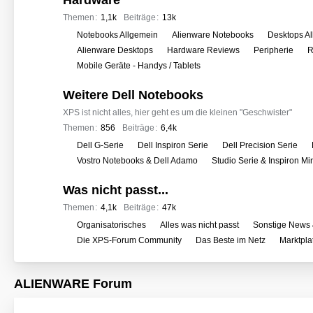
Hardware
e
r
Themen
1,1k
Beiträge
13k
f
U
Notebooks Allgemein
Alienware Notebooks
Desktops A
o
n
Alienware Desktops
Hardware Reviews
Peripherie
R
r
t
Mobile Geräte - Handys / Tablets
e
e
n
Weitere Dell Notebooks
r
f
XPS ist nicht alles, hier geht es um die kleinen "Geschwister"
o
Themen
856
Beiträge
6,4k
r
U
Dell G-Serie
Dell Inspiron Serie
Dell Precision Serie
e
n
Vostro Notebooks & Dell Adamo
Studio Serie & Inspiron M
n
t
Was nicht passt...
e
r
Themen
4,1k
Beiträge
47k
f
U
Organisatorisches
Alles was nicht passt
Sonstige News 
o
n
Die XPS-Forum Community
Das Beste im Netz
Marktpla
r
t
e
e
ALIENWARE Forum
n
r
f