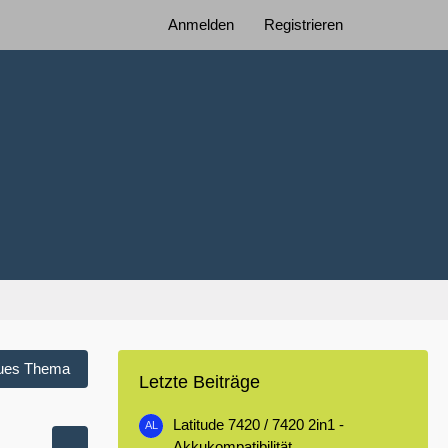
Anmelden
Registrieren
ues Thema
Letzte Beiträge
Latitude 7420 / 7420 2in1 -
Akkukompatibilität