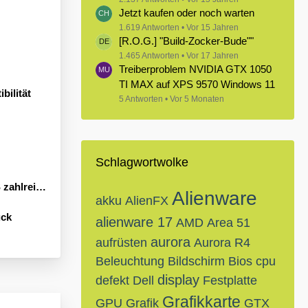
Jetzt kaufen oder noch warten
1.619 Antworten
Vor 15 Jahren
[R.O.G.] "Build-Zocker-Bude""
1.465 Antworten
Vor 17 Jahren
Treiberproblem NVIDIA GTX 1050
TI MAX auf XPS 9570 Windows 11
bilität
5 Antworten
Vor 5 Monaten
Schlagwortwolke
Neuheiten an
Alienware
akku
AlienFX
ück
alienware 17
AMD
Area 51
aurora
aufrüsten
Aurora R4
Beleuchtung
Bildschirm
Bios
cpu
display
defekt
Dell
Festplatte
Grafikkarte
GPU
Grafik
GTX