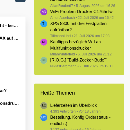
AllanReuter67
5. August 2026 um 16:26
WiFi Problem Drucker C1765nfw
AntonAuerbach
22. Juli 2026 um 16:42
XPS 8300 mit drei Festplatten
Leben erwecken könnte?
aufrüstbar?
TillmannLind
21. Juli 2026 um 17:03
Windows 11
Kauftipps bezüglich W-Lan
Multifunktionsdrucker
MilanWinterfeld
6. Juli 2026 um 21:12
[R.O.G.] "Build-Zocker-Bude""
NiklasBergmann
2. Juli 2026 um 19:11
bar?
Heiße Themen
sdrucker
Lieferzeiten im Überblick
4.393 Antworten
Vor 18 Jahren
Bestellung, Konfig Orderstatus -
endlich :)
2.137 Antworten
Vor 15 Jahren