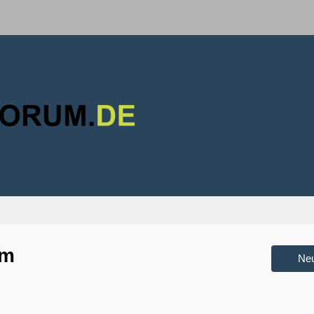
um
Ne