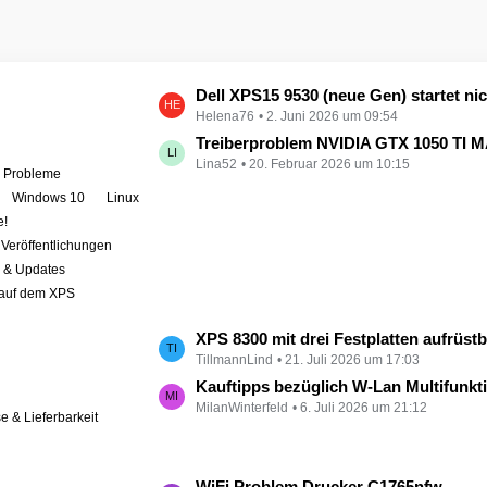
L
Dell XPS15 9530 (neue Gen) startet nicht - kein booten, kein Licht - nichts tut sich - hat jemand eine Idee wie man ihn zum 
Helena76
2. Juni 2026 um 09:54
e
t
Treiberproblem NVIDIA GTX 1050 TI MAX auf XPS 9570 
Lina52
20. Februar 2026 um 10:15
z
e Probleme
t
Windows 10
Linux
e
e!
B
Veröffentlichungen
e
r & Updates
i
 auf dem XPS
t
r
L
XPS 8300 mit drei Festplatten aufrüst
ä
TillmannLind
21. Juli 2026 um 17:03
e
g
t
Kauftipps bezüglich W-Lan Multifunktion
e
MilanWinterfeld
6. Juli 2026 um 21:12
z
se & Lieferbarkeit
t
e
B
L
WiFi Problem Drucker C1765nfw