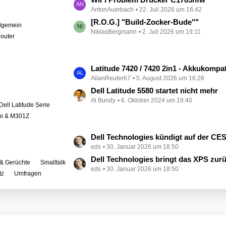
e
AntonAuerbach
22. Juli 2026 um 16:42
e
i
t
[R.O.G.] "Build-Zocker-Bude""
llgemein
t
NiklasBergmann
2. Juli 2026 um 19:11
z
outer
r
t
ä
e
g
B
L
Latitude 7420 / 7420 2in1 - Akkukompati
e
e
AllanReuter67
5. August 2026 um 16:26
e
i
t
Dell Latitude 5580 startet nicht mehr
t
Al Bundy
6. Oktober 2024 um 19:40
z
Dell Latitude Serie
r
t
ini & M301Z
ä
e
g
B
L
Dell Technologies kündigt auf der CES zahlreiche Alienware-
e
e
eds
30. Januar 2026 um 18:50
e
i
t
Dell Technologies bringt das XPS zur
& Gerüchte
Smalltalk
t
eds
30. Januar 2026 um 18:50
z
tz
Umfragen
r
t
ä
e
g
B
e
e
i