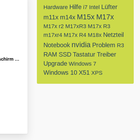
Hilfe
Lüfter
Hardware
i7
Intel
M15x
M17x
m11x
m14x
M17x r2
M17xR3
M17x R3
Netzteil
m17xr4
M17x R4
M18x
nvidia
Notebook
Problem
R3
RAM
SSD
Tastatur
Treiber
 beim Start
Upgrade
Windows 7
Windows 10
X51
XPS