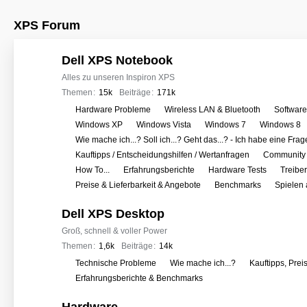
XPS Forum
Dell XPS Notebook
Alles zu unseren Inspiron XPS
Themen
15k
Beiträge
171k
U
Hardware Probleme
Wireless LAN & Bluetooth
Softwar
n
Windows XP
Windows Vista
Windows 7
Windows 8
t
Wie mache ich...? Soll ich...? Geht das...? - Ich habe eine Frag
e
Kauftipps / Entscheidungshilfen / Wertanfragen
Community 
r
How To...
Erfahrungsberichte
Hardware Tests
Treibe
f
Preise & Lieferbarkeit & Angebote
Benchmarks
Spielen
o
Dell XPS Desktop
r
e
Groß, schnell & voller Power
n
Themen
1,6k
Beiträge
14k
U
Technische Probleme
Wie mache ich...?
Kauftipps, Prei
n
Erfahrungsberichte & Benchmarks
t