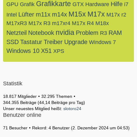
Grafikkarte
Hilfe
GPU
Grafik
GTX
Hardware
i7
M15x
M17x
Lüfter
m11x
m14x
Intel
M17x r2
M17xR3
M17x R3
m17xr4
M17x R4
M18x
nvidia
Netzteil
Notebook
Problem
RAM
R3
SSD
Tastatur
Treiber
Upgrade
Windows 7
Windows 10
X51
XPS
Statistik
18.817 Mitglieder
32.295 Themen
344.355 Beiträge (44,14 Beiträge pro Tag)
Unser neuestes Mitglied heißt:
slotoro24
Benutzer online
71 Besucher
Rekord: 4 Benutzer (
2. Dezember 2024 um 04:53
)