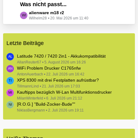
e
Was nicht passt...
t
B
z
L
alienware m18 r2
e
t
Wilhelm28
20. Mai 2026 um 11:40
e
i
e
t
t
B
z
r
e
t
ä
i
Letzte Beiträge
e
g
t
B
e
r
e
Latitude 7420 / 7420 2in1 - Akkukompatibilität
ä
i
AllanReuter67
5. August 2026 um 16:26
g
WiFi Problem Drucker C1765nfw
t
e
r
AntonAuerbach
22. Juli 2026 um 16:42
XPS 8300 mit drei Festplatten aufrüstbar?
ä
TillmannLind
g
21. Juli 2026 um 17:03
Kauftipps bezüglich W-Lan Multifunktionsdrucker
e
MilanWinterfeld
6. Juli 2026 um 21:12
[R.O.G.] "Build-Zocker-Bude""
NiklasBergmann
2. Juli 2026 um 19:11