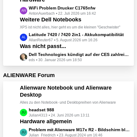
t
e
z
L
WiFi Problem Drucker C1765nfw
i
t
AntonAuerbach
22. Juli 2026 um 16:42
e
t
e
Weitere Dell Notebooks
t
r
B
z
XPS ist nicht alles, hier geht es um die kleinen "Geschwister"
ä
e
t
L
Latitude 7420 / 7420 2in1 - Akkukompatibilität
g
i
e
AllanReuter67
5. August 2026 um 16:26
e
e
t
B
Was nicht passt...
t
r
e
z
L
Dell Technologies kündigt auf der CES zahlreiche Alienware-Neuheiten an
ä
i
t
eds
30. Januar 2026 um 18:50
e
g
t
e
t
e
r
B
z
ALIENWARE Forum
ä
e
t
g
i
e
Alienware Notebook und Alienware
e
t
B
Desktop
r
e
ä
Alles zu den Notebook- und Desktopreihen von Alienware
i
g
t
L
headset 988
e
r
Julian4313
24. Juni 2026 um 13:11
e
Hardware allgemein
ä
t
g
z
L
Problem mit Alienware M17x R2 - Bildschirm bleibt schwarz beim Start
e
t
Julian_Friedrich
23. August 2024 um 16:46
e