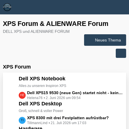
XPS Forum & ALIENWARE Forum
DELL XPS und ALIENWARE FORUM
Neues Thema
XPS Forum
Dell XPS Notebook
Alles zu unseren Inspiron XPS
L
Dell XPS15 9530 (neue Gen) startet nicht - kein booten, kein Licht - nichts tut sich - hat jemand eine Idee wie man ihn zum Leben erwecken könnte?
Helena76
2. Juni 2026 um 09:54
e
Dell XPS Desktop
t
z
Groß, schnell & voller Power
t
L
XPS 8300 mit drei Festplatten aufrüstbar?
e
TillmannLind
21. Juli 2026 um 17:03
e
B
Hardware