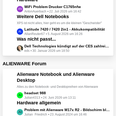
t
e
z
L
WiFi Problem Drucker C1765nfw
i
t
AntonAuerbach
22. Juli 2026 um 16:42
e
t
e
Weitere Dell Notebooks
t
r
B
z
XPS ist nicht alles, hier geht es um die kleinen "Geschwister"
ä
e
t
L
Latitude 7420 / 7420 2in1 - Akkukompatibilität
g
i
e
AllanReuter67
5. August 2026 um 16:26
e
e
t
B
Was nicht passt...
t
r
e
z
L
Dell Technologies kündigt auf der CES zahlreiche Alienware-Neuheiten an
ä
i
t
eds
30. Januar 2026 um 18:50
e
g
t
e
t
e
r
B
z
ALIENWARE Forum
ä
e
t
g
i
e
Alienware Notebook und Alienware
e
t
B
Desktop
r
e
ä
Alles zu den Notebook- und Desktopreihen von Alienware
i
g
t
L
headset 988
e
r
Julian4313
24. Juni 2026 um 13:11
e
Hardware allgemein
ä
t
g
z
L
Problem mit Alienware M17x R2 - Bildschirm bleibt schwarz beim Start
e
t
Julian_Friedrich
23. August 2024 um 16:46
e