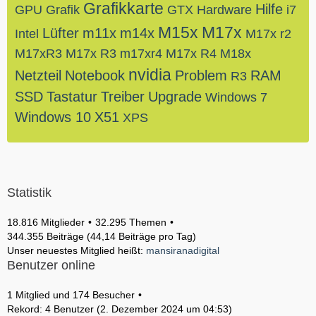
Grafikkarte
Hilfe
GPU
Grafik
GTX
Hardware
i7
M15x
M17x
Lüfter
m11x
m14x
Intel
M17x r2
M17xR3
M17x R3
m17xr4
M17x R4
M18x
nvidia
Netzteil
Notebook
Problem
RAM
R3
SSD
Tastatur
Treiber
Upgrade
Windows 7
Windows 10
X51
XPS
Statistik
18.816 Mitglieder
32.295 Themen
344.355 Beiträge (44,14 Beiträge pro Tag)
Unser neuestes Mitglied heißt:
mansiranadigital
Benutzer online
1 Mitglied und 174 Besucher
Rekord: 4 Benutzer (
2. Dezember 2024 um 04:53
)