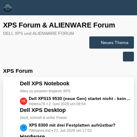
XPS Forum & ALIENWARE Forum
DELL XPS und ALIENWARE FORUM
Neues Thema
XPS Forum
Dell XPS Notebook
Alles zu unseren Inspiron XPS
L
Dell XPS15 9530 (neue Gen) startet nicht - kein booten, kein Licht - nichts tut sich - hat jemand eine Idee wie man ihn zum Leben erwecken könnte?
Helena76
2. Juni 2026 um 09:54
e
Dell XPS Desktop
t
z
Groß, schnell & voller Power
t
L
XPS 8300 mit drei Festplatten aufrüstbar?
e
TillmannLind
21. Juli 2026 um 17:03
e
B
Hardware