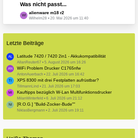
e
Was nicht passt...
t
B
z
L
alienware m18 r2
e
t
Wilhelm28
20. Mai 2026 um 11:40
e
i
e
t
t
B
z
r
e
t
ä
i
Letzte Beiträge
e
g
t
B
e
r
e
Latitude 7420 / 7420 2in1 - Akkukompatibilität
ä
i
AllanReuter67
5. August 2026 um 16:26
g
WiFi Problem Drucker C1765nfw
t
e
r
AntonAuerbach
22. Juli 2026 um 16:42
XPS 8300 mit drei Festplatten aufrüstbar?
ä
TillmannLind
g
21. Juli 2026 um 17:03
Kauftipps bezüglich W-Lan Multifunktionsdrucker
e
MilanWinterfeld
6. Juli 2026 um 21:12
[R.O.G.] "Build-Zocker-Bude""
NiklasBergmann
2. Juli 2026 um 19:11