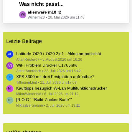
e
Was nicht passt...
t
B
z
L
alienware m18 r2
e
t
Wilhelm28
20. Mai 2026 um 11:40
e
i
e
t
t
B
z
r
e
t
ä
i
Letzte Beiträge
e
g
t
B
e
r
e
Latitude 7420 / 7420 2in1 - Akkukompatibilität
ä
i
AllanReuter67
5. August 2026 um 16:26
g
WiFi Problem Drucker C1765nfw
t
e
r
AntonAuerbach
22. Juli 2026 um 16:42
XPS 8300 mit drei Festplatten aufrüstbar?
ä
TillmannLind
g
21. Juli 2026 um 17:03
Kauftipps bezüglich W-Lan Multifunktionsdrucker
e
MilanWinterfeld
6. Juli 2026 um 21:12
[R.O.G.] "Build-Zocker-Bude""
NiklasBergmann
2. Juli 2026 um 19:11