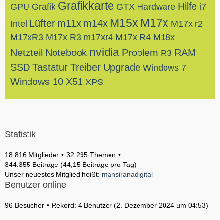
Grafikkarte
Hilfe
GPU
Grafik
GTX
Hardware
i7
M15x
M17x
Lüfter
m11x
m14x
Intel
M17x r2
M17xR3
M17x R3
m17xr4
M17x R4
M18x
nvidia
Netzteil
Notebook
Problem
RAM
R3
SSD
Tastatur
Treiber
Upgrade
Windows 7
Windows 10
X51
XPS
Statistik
18.816 Mitglieder
32.295 Themen
344.355 Beiträge (44,15 Beiträge pro Tag)
Unser neuestes Mitglied heißt:
mansiranadigital
Benutzer online
96 Besucher
Rekord: 4 Benutzer (
2. Dezember 2024 um 04:53
)