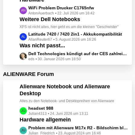
t
e
z
L
WiFi Problem Drucker C1765nfw
i
t
AntonAuerbach
22. Juli 2026 um 16:42
e
t
e
Weitere Dell Notebooks
t
r
B
z
XPS ist nicht alles, hier geht es um die kleinen "Geschwister"
ä
e
t
L
Latitude 7420 / 7420 2in1 - Akkukompatibilität
g
i
e
AllanReuter67
5. August 2026 um 16:26
e
e
t
B
Was nicht passt...
t
r
e
z
L
Dell Technologies kündigt auf der CES zahlreiche Alienware-Neuheiten an
ä
i
t
eds
30. Januar 2026 um 18:50
e
g
t
e
t
e
r
B
z
ALIENWARE Forum
ä
e
t
g
i
e
Alienware Notebook und Alienware
e
t
B
Desktop
r
e
ä
Alles zu den Notebook- und Desktopreihen von Alienware
i
g
t
L
headset 988
e
r
Julian4313
24. Juni 2026 um 13:11
e
Hardware allgemein
ä
t
g
z
L
Problem mit Alienware M17x R2 - Bildschirm bleibt schwarz beim Start
e
t
Julian_Friedrich
23. August 2024 um 16:46
e