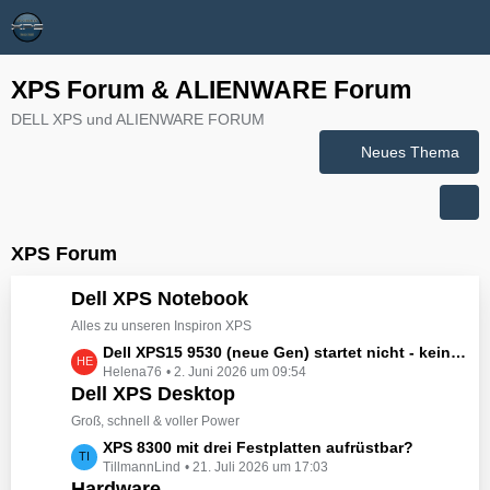
XPS Forum & ALIENWARE Forum
DELL XPS und ALIENWARE FORUM
Neues Thema
XPS Forum
Dell XPS Notebook
Alles zu unseren Inspiron XPS
L
Dell XPS15 9530 (neue Gen) startet nicht - kein booten, kein Licht - nichts tut sich - hat jemand eine Idee wie man ihn zum Leben erwecken könnte?
Helena76
2. Juni 2026 um 09:54
e
Dell XPS Desktop
t
z
Groß, schnell & voller Power
t
L
XPS 8300 mit drei Festplatten aufrüstbar?
e
TillmannLind
21. Juli 2026 um 17:03
e
B
Hardware