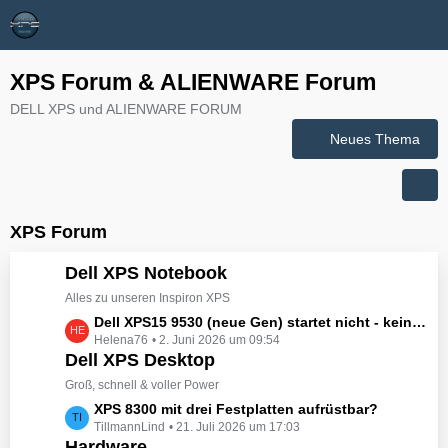
XPS Forum & ALIENWARE Forum
DELL XPS und ALIENWARE FORUM
Neues Thema
XPS Forum
Dell XPS Notebook
Alles zu unseren Inspiron XPS
L
Dell XPS15 9530 (neue Gen) startet nicht - kein booten, kein Licht - nichts tut sich - hat jemand eine Idee wie man ihn zum Leben erwecken könnte?
Helena76
2. Juni 2026 um 09:54
e
Dell XPS Desktop
t
z
Groß, schnell & voller Power
t
L
XPS 8300 mit drei Festplatten aufrüstbar?
e
TillmannLind
21. Juli 2026 um 17:03
e
B
Hardware