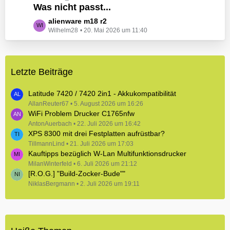
e
Was nicht passt...
t
B
z
L
alienware m18 r2
e
t
Wilhelm28
20. Mai 2026 um 11:40
e
i
e
t
t
B
z
r
e
t
ä
i
Letzte Beiträge
e
g
t
B
e
r
e
Latitude 7420 / 7420 2in1 - Akkukompatibilität
ä
i
AllanReuter67
5. August 2026 um 16:26
g
WiFi Problem Drucker C1765nfw
t
e
r
AntonAuerbach
22. Juli 2026 um 16:42
XPS 8300 mit drei Festplatten aufrüstbar?
ä
TillmannLind
g
21. Juli 2026 um 17:03
Kauftipps bezüglich W-Lan Multifunktionsdrucker
e
MilanWinterfeld
6. Juli 2026 um 21:12
[R.O.G.] "Build-Zocker-Bude""
NiklasBergmann
2. Juli 2026 um 19:11