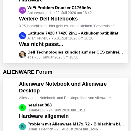
t
e
z
L
WiFi Problem Drucker C1765nfw
i
t
AntonAuerbach
22. Juli 2026 um 16:42
e
t
e
Weitere Dell Notebooks
t
r
B
z
XPS ist nicht alles, hier geht es um die kleinen "Geschwister"
ä
e
t
L
Latitude 7420 / 7420 2in1 - Akkukompatibilität
g
i
e
AllanReuter67
5. August 2026 um 16:26
e
e
t
B
Was nicht passt...
t
r
e
z
L
Dell Technologies kündigt auf der CES zahlreiche Alienware-Neuheiten an
ä
i
t
eds
30. Januar 2026 um 18:50
e
g
t
e
t
e
r
B
z
ALIENWARE Forum
ä
e
t
g
i
e
Alienware Notebook und Alienware
e
t
B
Desktop
r
e
ä
Alles zu den Notebook- und Desktopreihen von Alienware
i
g
t
L
headset 988
e
r
Julian4313
24. Juni 2026 um 13:11
e
Hardware allgemein
ä
t
g
z
L
Problem mit Alienware M17x R2 - Bildschirm bleibt schwarz beim Start
e
t
Julian_Friedrich
23. August 2024 um 16:46
e