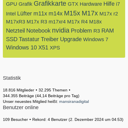
Grafikkarte
Hilfe
GPU
Grafik
GTX
Hardware
i7
M15x
M17x
Lüfter
m11x
m14x
Intel
M17x r2
M17xR3
M17x R3
m17xr4
M17x R4
M18x
nvidia
Netzteil
Notebook
Problem
RAM
R3
SSD
Tastatur
Treiber
Upgrade
Windows 7
Windows 10
X51
XPS
Statistik
18.816 Mitglieder
32.295 Themen
344.355 Beiträge (44,14 Beiträge pro Tag)
Unser neuestes Mitglied heißt:
mansiranadigital
Benutzer online
109 Besucher
Rekord: 4 Benutzer (
2. Dezember 2024 um 04:53
)