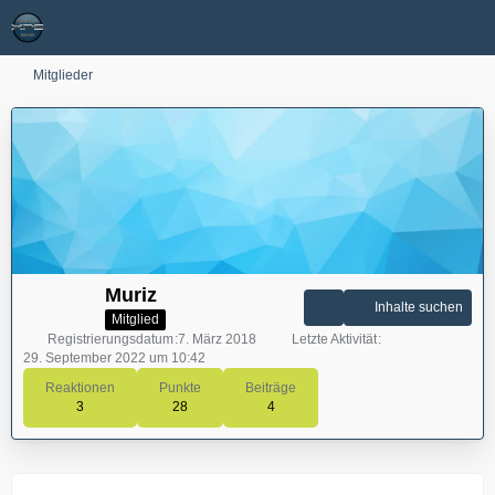
Mitglieder
Muriz
Inhalte suchen
Mitglied
Registrierungsdatum
7. März 2018
Letzte Aktivität
29. September 2022 um 10:42
Reaktionen
Punkte
Beiträge
3
28
4