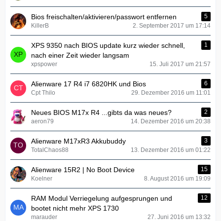
Bios freischalten/aktivieren/passwort entfernen
5
KillerB
2. September 2017 um 17:14
XPS 9350 nach BIOS update kurz wieder schnell,
1
nach einer Zeit wieder langsam
xpspower
15. Juli 2017 um 21:57
Alienware 17 R4 i7 6820HK und Bios
6
Cpt Thilo
29. Dezember 2016 um 11:01
Neues BIOS M17x R4 ...gibts da was neues?
2
aeron79
14. Dezember 2016 um 20:38
Alienware M17xR3 Akkubuddy
3
TotalChaos88
13. Dezember 2016 um 01:22
Alienware 15R2 | No Boot Device
15
Koelner
8. August 2016 um 19:09
RAM Modul Verriegelung aufgesprungen und
12
bootet nicht mehr XPS 1730
marauder
27. Juni 2016 um 13:32