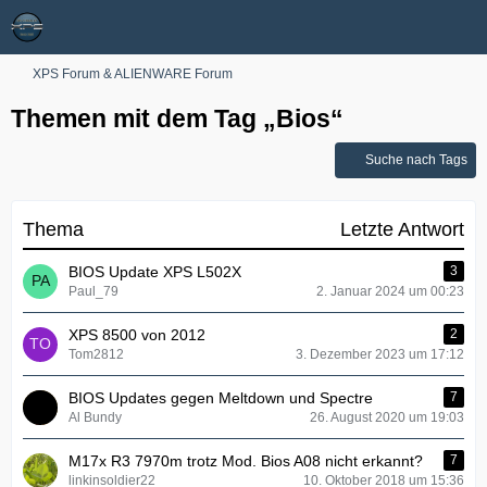
XPS Forum & ALIENWARE Forum
Themen mit dem Tag „Bios“
Suche nach Tags
Thema
Letzte Antwort
BIOS Update XPS L502X
3
Paul_79
2. Januar 2024 um 00:23
XPS 8500 von 2012
2
Tom2812
3. Dezember 2023 um 17:12
BIOS Updates gegen Meltdown und Spectre
7
Al Bundy
26. August 2020 um 19:03
M17x R3 7970m trotz Mod. Bios A08 nicht erkannt?
7
linkinsoldier22
10. Oktober 2018 um 15:36