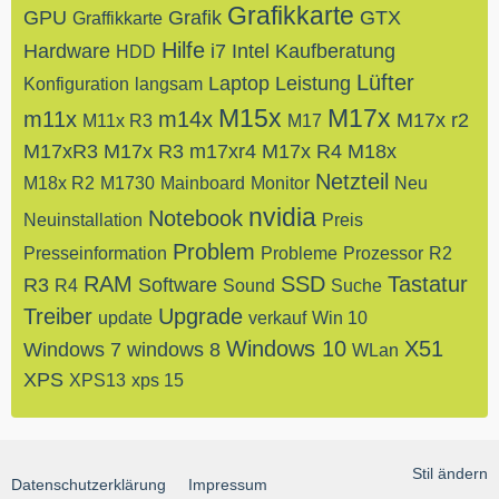
Grafikkarte
GPU
Grafik
GTX
Graffikkarte
Hilfe
Hardware
i7
Intel
Kaufberatung
HDD
Lüfter
Laptop
Leistung
Konfiguration
langsam
M15x
M17x
m11x
m14x
M17x r2
M11x R3
M17
M17xR3
M17x R3
m17xr4
M17x R4
M18x
Netzteil
M18x R2
M1730
Mainboard
Monitor
Neu
nvidia
Notebook
Neuinstallation
Preis
Problem
Presseinformation
Probleme
Prozessor
R2
RAM
SSD
Tastatur
R3
Software
R4
Sound
Suche
Treiber
Upgrade
update
verkauf
Win 10
Windows 10
X51
Windows 7
windows 8
WLan
XPS
XPS13
xps 15
Stil ändern
Datenschutzerklärung
Impressum