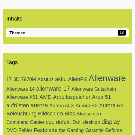
Inhalte
Themen
18
Tags
Alienware
akku
AlienFX
17
3D
7970M
Absturz
alienware 17
Alienware 14
Alienware Gutschein
AMD
Arbeitsspeicher
Area 51
Alienware X51
aurora
aufrüsten
Aurora R4
Aurora ALX
Aurora R3
Beleuchtung
Bildschirm
Bios
Bluescreen
display
cpu
defekt
Dell
Command Center
desktop
Festplatte
DVD
Fehler
fps
Gaming
Garantie
Geforce