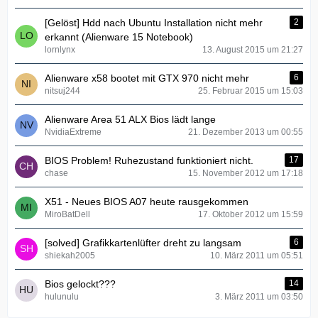
[Gelöst] Hdd nach Ubuntu Installation nicht mehr
2
erkannt (Alienware 15 Notebook)
lornlynx
13. August 2015 um 21:27
Alienware x58 bootet mit GTX 970 nicht mehr
6
nitsuj244
25. Februar 2015 um 15:03
Alienware Area 51 ALX Bios lädt lange
NvidiaExtreme
21. Dezember 2013 um 00:55
BIOS Problem! Ruhezustand funktioniert nicht.
17
chase
15. November 2012 um 17:18
X51 - Neues BIOS A07 heute rausgekommen
MiroBatDell
17. Oktober 2012 um 15:59
[solved] Grafikkartenlüfter dreht zu langsam
6
shiekah2005
10. März 2011 um 05:51
Bios gelockt???
14
hulunulu
3. März 2011 um 03:50