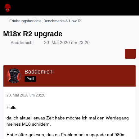
Erfahrungsberichte, Benchmarks & How To
M18x R2 upgrade
Baddemichl
20. Mai 2020 um 23:20
Baddemichl
Profi
20. Mai 2020 um 23:20
Hallo,
da ich aktuell etwas Zeit habe möchte ich mal den Werdegang
meines M18 schildern.
Hatte öfter gelesen, das es Problem beim upgrade auf 980m