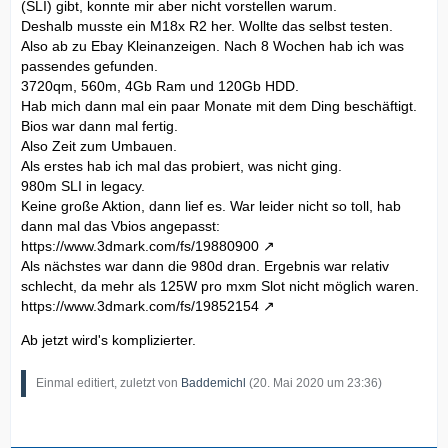
(SLI) gibt, konnte mir aber nicht vorstellen warum.
Deshalb musste ein M18x R2 her. Wollte das selbst testen.
Also ab zu Ebay Kleinanzeigen. Nach 8 Wochen hab ich was
passendes gefunden.
3720qm, 560m, 4Gb Ram und 120Gb HDD.
Hab mich dann mal ein paar Monate mit dem Ding beschäftigt.
Bios war dann mal fertig.
Also Zeit zum Umbauen.
Als erstes hab ich mal das probiert, was nicht ging.
980m SLI in legacy.
Keine große Aktion, dann lief es. War leider nicht so toll, hab
dann mal das Vbios angepasst:
https://www.3dmark.com/fs/19880900
Als nächstes war dann die 980d dran. Ergebnis war relativ
schlecht, da mehr als 125W pro mxm Slot nicht möglich waren.
https://www.3dmark.com/fs/19852154
Ab jetzt wird's komplizierter.
Einmal editiert, zuletzt von
Baddemichl
(
20. Mai 2020 um 23:36
)