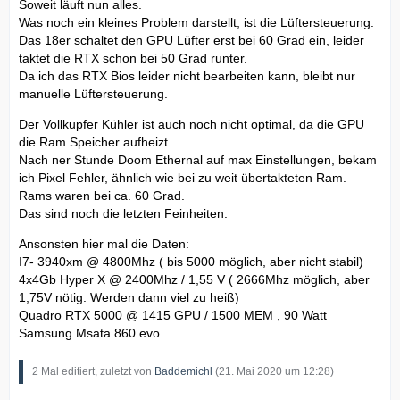
Soweit läuft nun alles.
Was noch ein kleines Problem darstellt, ist die Lüftersteuerung.
Das 18er schaltet den GPU Lüfter erst bei 60 Grad ein, leider
taktet die RTX schon bei 50 Grad runter.
Da ich das RTX Bios leider nicht bearbeiten kann, bleibt nur
manuelle Lüftersteuerung.
Der Vollkupfer Kühler ist auch noch nicht optimal, da die GPU
die Ram Speicher aufheizt.
Nach ner Stunde Doom Ethernal auf max Einstellungen, bekam
ich Pixel Fehler, ähnlich wie bei zu weit übertakteten Ram.
Rams waren bei ca. 60 Grad.
Das sind noch die letzten Feinheiten.
Ansonsten hier mal die Daten:
I7- 3940xm @ 4800Mhz ( bis 5000 möglich, aber nicht stabil)
4x4Gb Hyper X @ 2400Mhz / 1,55 V ( 2666Mhz möglich, aber
1,75V nötig. Werden dann viel zu heiß)
Quadro RTX 5000 @ 1415 GPU / 1500 MEM , 90 Watt
Samsung Msata 860 evo
2 Mal editiert, zuletzt von
Baddemichl
(
21. Mai 2020 um 12:28
)