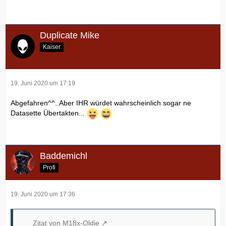
Duplicate Mike
Kaiser
19. Juni 2020 um 17:19
Abgefahren^^..Aber IHR würdet wahrscheinlich sogar ne
Datasette Übertakten...
Baddemichl
Profi
19. Juni 2020 um 17:36
Zitat von M18x-Oldie