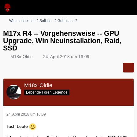
Wie mache ich...? Soll ich...? Geht das...?
M17x R4 -- Vorgehensweise -- GPU
Upgrade, Win Neuinstallation, Raid,
SSD
M18x-Oldie
24. April 2018 um 16:09
M18x-Oldie
Lebende Foren Legende
24. April 2018 um 16:09
Tach Leute