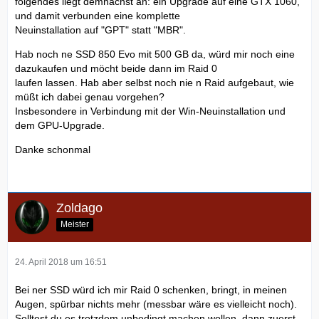
folgendes liegt demnächst an: ein Upgrade auf eine GTX 1060,
und damit verbunden eine komplette
Neuinstallation auf "GPT" statt "MBR".
Hab noch ne SSD 850 Evo mit 500 GB da, würd mir noch eine
dazukaufen und möcht beide dann im Raid 0
laufen lassen. Hab aber selbst noch nie n Raid aufgebaut, wie
müßt ich dabei genau vorgehen?
Insbesondere in Verbindung mit der Win-Neuinstallation und
dem GPU-Upgrade.
Danke schonmal
Zoldago
Meister
24. April 2018 um 16:51
Bei ner SSD würd ich mir Raid 0 schenken, bringt, in meinen
Augen, spürbar nichts mehr (messbar wäre es vielleicht noch).
Solltest du es trotzdem unbedingt machen wollen, dann zuerst