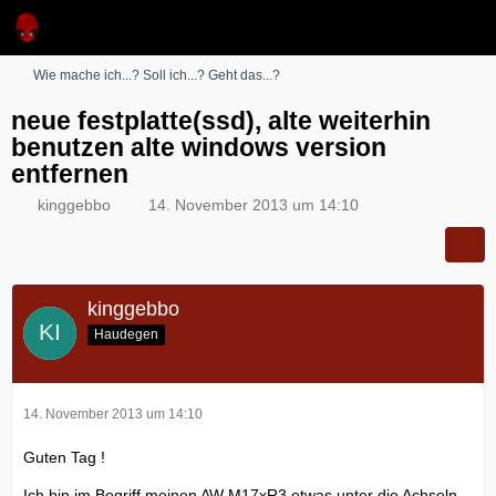
Wie mache ich...? Soll ich...? Geht das...?
neue festplatte(ssd), alte weiterhin
benutzen alte windows version
entfernen
kinggebbo
14. November 2013 um 14:10
kinggebbo
Haudegen
14. November 2013 um 14:10
Guten Tag !
Ich bin im Begriff meinen AW M17xR3 etwas unter die Achseln