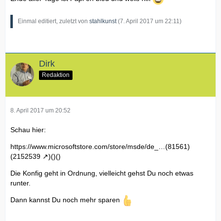
Einmal editiert, zuletzt von
stahlkunst
(
7. April 2017 um 22:11
)
Dirk
Redaktion
8. April 2017 um 20:52
Schau hier:
https://www.microsoftstore.com/store/msde/de_…(81561)
(2152539
)()()
Die Konfig geht in Ordnung, vielleicht gehst Du noch etwas
runter.
Dann kannst Du noch mehr sparen