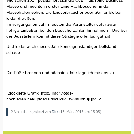
Wie schon 2014 positioniert sich die CeBIT als reine Business-
Messe und möchte in erster Linie Fachbesucher in den
Messehallen sehen. Die Endverbraucher oder Gamer bleiben
leider draußen.
Im vergangenen Jahr mussten die Veranstalter dafür zwar
heftige Einbußen bei den Besucherzahlen hinnehmen - Und bei
den Ausstellern kommt diese Strategie offenbar gut an!
Und leider auch dieses Jahr kein eigenständiger Dellstand -
schade.
Die Füße brennen und nächstes Jahr lege ich mir das zu
[Blockierte Grafik:
http://img4.fotos-
hochladen.net/uploads/dsc02047fv8m0bh9jl.jpg
]
2 Mal editiert, zuletzt von
Dirk
(
15. März 2015 um 15:05
)