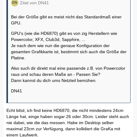
Würde dir aber Trotzdem anraten einen Netzteil Upgrade
Zitat von DN41
durchzuführen.
Bei der Größe gibt es meist nicht das Standardmaß einer
und wegen er Grösse... das müsstest du halt nachlesen
GPU.
und messen.
GPU's (wie die HD6870) gibt es von zig Herstellern wie
Powercolor, XFX, Club3d, Sapphire, ...
Je nach dem wie nun die genaue Konfiguration der
gesamten Grafikkarte ist, bestimmt sich auch die Größe der
Platine.
Also such dir direkt mal eine passende z.B. von Powercolor
raus und schau deren Maße an - Passen Sie?
Dann kannst du dich ums Netzteil bemühen.
DN41
Echt blöd, ich find keine HD6870, die nicht mindestens 24cm
Länge hat, einge haben sogar 26 oder 30cm. Leider steht auch
nie dabei, wie die das messen. Habe im Desktop selber
maximal 23cm zur Verfügung, dann kollidiert die GraKa mit
einem Laufwerk.