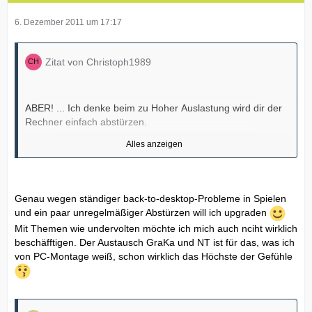
6. Dezember 2011 um 17:17
Zitat von Christoph1989
ABER! ... Ich denke beim zu Hoher Auslastung wird dir der
Rechner einfach abstürzen.
Alles anzeigen
Oha sehe gerade das du einen i7 860 besitzt... der zieht mit
Genau wegen ständiger back-to-desktop-Probleme in Spielen
150-180w unter last schon ganz schön... das könnte
und ein paar unregelmäßiger Abstürzen will ich upgraden
Probleme geben beim Zocken.
Mit Themen wie undervolten möchte ich mich auch nciht wirklich
beschäfftigen. Der Austausch GraKa und NT ist für das, was ich
Was du Probieren kannst ist die CPU zu undervolten! dann
von PC-Montage weiß, schon wirklich das Höchste der Gefühle
könnte es dann auch klappen mit den 100-130w Verbrauch
unter Last
damit du die Reserven bei der Graka hast.