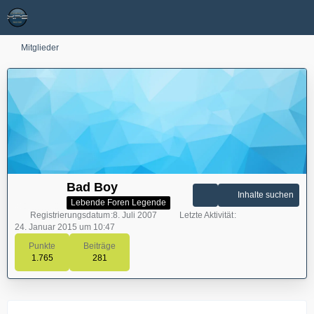
Mitglieder
Bad Boy
Inhalte suchen
Lebende Foren Legende
Registrierungsdatum
8. Juli 2007
Letzte Aktivität
24. Januar 2015 um 10:47
Punkte
Beiträge
1.765
281