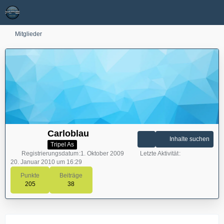
Mitglieder
Carloblau
Inhalte suchen
Tripel As
Registrierungsdatum
1. Oktober 2009
Letzte Aktivität
20. Januar 2010 um 16:29
Punkte
Beiträge
205
38