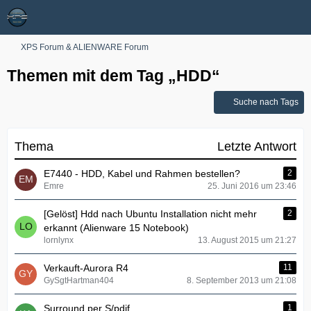
XPS Forum & ALIENWARE Forum
Themen mit dem Tag „HDD“
Suche nach Tags
Thema
Letzte Antwort
E7440 - HDD, Kabel und Rahmen bestellen?
2
Emre
25. Juni 2016 um 23:46
[Gelöst] Hdd nach Ubuntu Installation nicht mehr
2
erkannt (Alienware 15 Notebook)
lornlynx
13. August 2015 um 21:27
Verkauft-Aurora R4
11
GySgtHartman404
8. September 2013 um 21:08
Surround per S/pdif
1