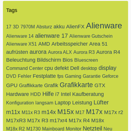
Tags
Alienware
akku
AlienFX
17
3D
7970M
Absturz
alienware 17
Alienware 14
Alienware Gutschein
AMD
Arbeitsspeicher
Area 51
Alienware X51
aurora
aufrüsten
Aurora R4
Aurora ALX
Aurora R3
Beleuchtung
Bildschirm
Bios
Bluescreen
display
cpu
defekt
Dell
Command Center
desktop
Festplatte
DVD
Fehler
fps
Gaming
Garantie
Geforce
Grafikkarte
GPU
Grafik
GTX
Graffikkarte
Hilfe
Hardware
i7
Intel
Kaufberatung
HDD
Lüfter
Laptop
Leistung
Konfiguration
langsam
M15x
M17x
m11x
m14x
M17x r2
M11x R3
M17
M17xR3
M17x R3
m17xr4
M17x R4
M18x
Netzteil
M18x R2
M1730
Mainboard
Monitor
Neu