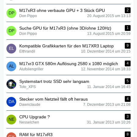
M17xR3 ohne verbaute GPU + 3 Stück GPU
2
Don Pippo
20. August 2015 um 13:13
Suche GPU für M17xR3 (ohne 3D/ohne 120Hz)
1
Don Pippo
13. August 2015 um 20:59
Kompatible Grafikkarten für den M17XR3 Laptop
9
Elthrandil
10. Dezember 2014 um 20:15
M17xr3 GTX 580m Auflösung 2580 x 1080 möglich
4
Alufoliengriller
12. November 2014 um 18:33
Systemstart trotz SSD sehr langsam
5
Toto_XPS
11. Januar 2014 um 16:45
Stecker vom Netzteil fällt oft heraus
4
Dawnclaude
7. Dezember 2013 um 21:08
CPU Upgrade ?
3
Nesselchen
31. Januar 2013 um 10:26
RAM für M17xR3
8