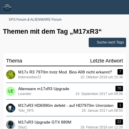
XPS Forum & ALIENWARE Forum
Themen mit dem Tag „M17xR3“
Suche nach Tags
Thema
Letzte Antwort
M17x R3 7970m trotz Mod. Bios A08 nicht erkannt?
7
linkinsoldier22
10. Oktober 2018 um 15:36
Alienware m17xR3 Upgrade
70
Leander
24. September 2017 um 09:06
M17xR3 HD6990m defekt - auf HD7970m Umrüsten
1
Toto_XPS
26. Januar 2017 um 08:55
M17xR3 Upgrade GTX 880M
22
Silui1
18. Februar 2016 um 12:26