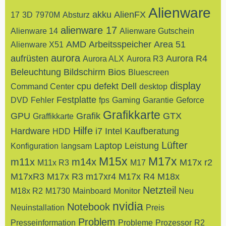
Alienware
akku
AlienFX
17
3D
7970M
Absturz
alienware 17
Alienware 14
Alienware Gutschein
AMD
Arbeitsspeicher
Area 51
Alienware X51
aurora
aufrüsten
Aurora R4
Aurora ALX
Aurora R3
Beleuchtung
Bildschirm
Bios
Bluescreen
display
cpu
defekt
Dell
Command Center
desktop
Festplatte
DVD
Fehler
fps
Gaming
Garantie
Geforce
Grafikkarte
GPU
Grafik
GTX
Graffikkarte
Hilfe
Hardware
i7
Intel
Kaufberatung
HDD
Lüfter
Laptop
Leistung
Konfiguration
langsam
M15x
M17x
m11x
m14x
M17x r2
M11x R3
M17
M17xR3
M17x R3
m17xr4
M17x R4
M18x
Netzteil
M18x R2
M1730
Mainboard
Monitor
Neu
nvidia
Notebook
Neuinstallation
Preis
Problem
Presseinformation
Probleme
Prozessor
R2