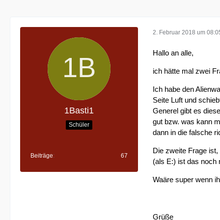
2. Februar 2018 um 08:0
Hallo an alle,
ich hätte mal zwei F
Ich habe den Alienwa
Seite Luft und schieb
1Basti1
Generel gibt es diese
gut bzw. was kann ma
Schüler
dann in die falsche 
Die zweite Frage ist
Beiträge
67
(als E:) ist das noc
Waäre super wenn ih
Grüße