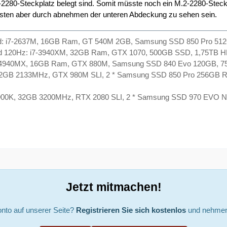
2280-Steckplatz belegt sind. Somit müsste noch ein M.2-2280-Steckp
sten aber durch abnehmen der unteren Abdeckung zu sehen sein.
d: i7-2637M, 16GB Ram, GT 540M 2GB, Samsung SSD 850 Pro 51
d 120Hz: i7-3940XM, 32GB Ram, GTX 1070, 500GB SSD, 1,75TB H
-4940MX, 16GB Ram, GTX 880M, Samsung SSD 840 Evo 120GB, 7
32GB 2133MHz, GTX 980M SLI, 2 * Samsung SSD 850 Pro 256GB R
900K, 32GB 3200MHz, RTX 2080 SLI, 2 * Samsung SSD 970 EVO N
Jetzt mitmachen!
nto auf unserer Seite?
Registrieren Sie sich kostenlos
und nehmen 