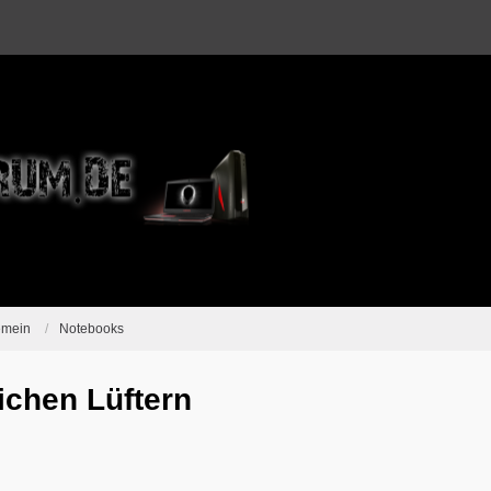
emein
Notebooks
ichen Lüftern