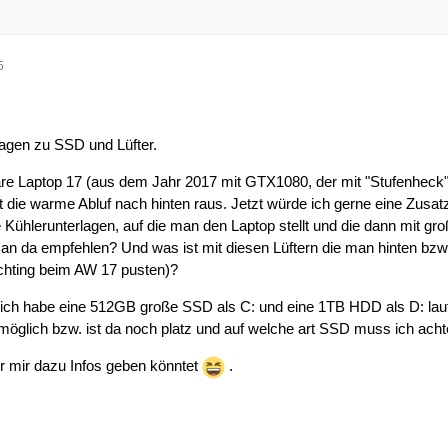
5
ragen zu SSD und Lüfter.
re Laptop 17 (aus dem Jahr 2017 mit GTX1080, der mit "Stufenheck")
t die warme Abluf nach hinten raus. Jetzt würde ich gerne eine Zusatz
 Kühlerunterlagen, auf die man den Laptop stellt und die dann mit gro
n da empfehlen? Und was ist mit diesen Lüftern die man hinten bzw.
richting beim AW 17 pusten)?
, ich habe eine 512GB große SSD als C: und eine 1TB HDD als D: la
h möglich bzw. ist da noch platz und auf welche art SSD muss ich ach
r mir dazu Infos geben könntet
.