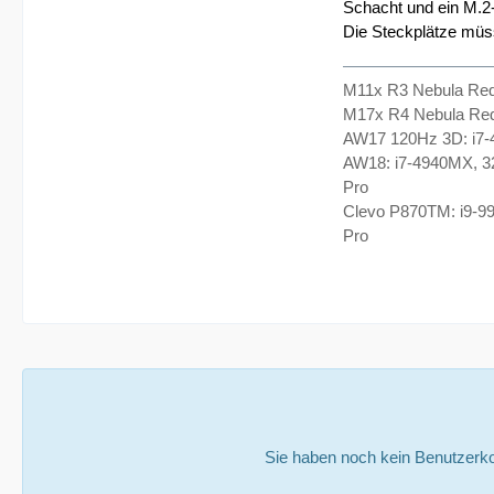
Schacht und ein M.2-
Die Steckplätze müs
M11x R3 Nebula Re
M17x R4 Nebula Re
AW17 120Hz 3D: i7
AW18: i7-4940MX, 
Pro
Clevo P870TM: i9-9
Pro
Sie haben noch kein Benutzerko