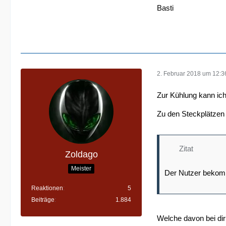
Basti
2. Februar 2018 um 12:3
Zur Kühlung kann ich 
Zu den Steckplätzen 
Zitat
Zoldago
Meister
Der Nutzer bekomm
Reaktionen
5
Beiträge
1.884
Welche davon bei dir