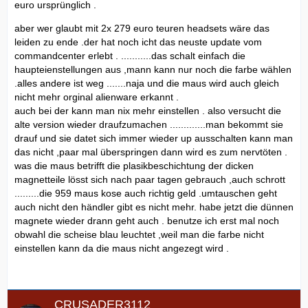
euro ursprünglich .
aber wer glaubt mit 2x 279 euro teuren headsets wäre das
leiden zu ende .der hat noch icht das neuste update vom
commandcenter erlebt . ...........das schalt einfach die
haupteienstellungen aus ,mann kann nur noch die farbe wählen
.alles andere ist weg .......naja und die maus wird auch gleich
nicht mehr orginal alienware erkannt .
auch bei der kann man nix mehr einstellen . also versucht die
alte version wieder draufzumachen .............man bekommt sie
drauf und sie datet sich immer wieder up ausschalten kann man
das nicht ,paar mal überspringen dann wird es zum nervtöten .
was die maus betrifft die plasikbeschichtung der dicken
magnetteile lösst sich nach paar tagen gebrauch ,auch schrott
.........die 959 maus kose auch richtig geld .umtauschen geht
auch nicht den händler gibt es nicht mehr. habe jetzt die dünnen
magnete wieder drann geht auch . benutze ich erst mal noch
obwahl die scheise blau leuchtet ,weil man die farbe nicht
einstellen kann da die maus nicht angezegt wird .
CRUSADER3112