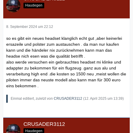
Haudegen
8. September 2024 um 22:12
so es gibt ein neues headset klanglich echt gut ,aber keinerlei
ersazeile und polster zum austauschen . da man nur kaufen
kann und die händeler nix zurücknehmen kann man das
headse nich esen was die qualität betrifft .
also werde versuchen ein gebrauchtes headset mi klinke und
adappter zu bekommen für ein flugzeug .ganz aus alu und
verarbeitung high end .die kosten so 1500 neu ,meist wollen die
piloten immer das neuste modell also kann man für 300 euro
eins bekommen .
Einmal editiert, zuletzt von
CRUSADER3112
(
12. April 2025 um 13:39
)
CRUSADER3112
Haudegen