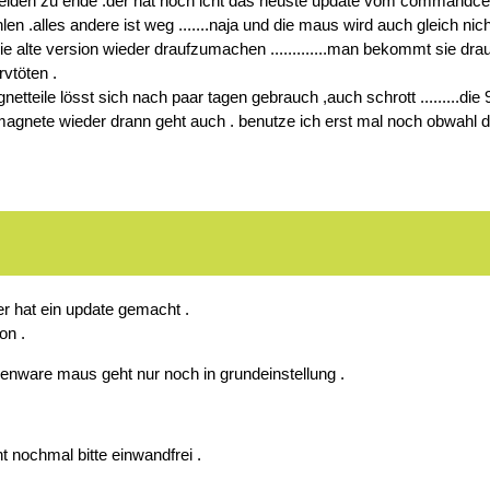
iden zu ende .der hat noch icht das neuste update vom commandcenter e
n .alles andere ist weg .......naja und die maus wird auch gleich nich
ie alte version wieder draufzumachen .............man bekommt sie dr
vtöten .
netteile lösst sich nach paar tagen gebrauch ,auch schrott .........d
 magnete wieder drann geht auch . benutze ich erst mal noch obwahl die
er hat ein update gemacht .
on .
lienware maus geht nur noch in grundeinstellung .
t nochmal bitte einwandfrei .