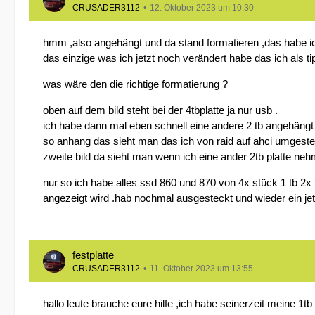
CRUSADER3112
12. Oktober 2023 um 10:30
hmm ,also angehängt und da stand formatieren ,das habe ich 
das einzige was ich jetzt noch verändert habe das ich als 
was wäre den die richtige formatierung ?
oben auf dem bild steht bei der 4tbplatte ja nur usb .
ich habe dann mal eben schnell eine andere 2 tb angehängt
so anhang das sieht man das ich von raid auf ahci umgestell
zweite bild da sieht man wenn ich eine ander 2tb platte neh
nur so ich habe alles ssd 860 und 870 von 4x stück 1 tb 2x 
angezeigt wird .hab nochmal ausgesteckt und wieder ein jetz
festplatte
CRUSADER3112
11. Oktober 2023 um 13:55
hallo leute brauche eure hilfe ,ich habe seinerzeit meine 1tb 