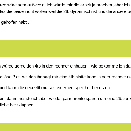
llieren wäre sehr aufwedig .ich würde mir die arbeit ja machen ,aber i
as die beide nicht wollen weil die 2tb dynamisch ist und die andere b
 geholfen habt .
 ich würde gerne den 4tb in den rechner einbauen ! wie bekomme ich d
löse ? es sei den ihr sagt mir eine 4tb platte kann in dem rechner nic
n und kann die neue 4tb nur als externen speicher benutzen
ten .dann müsste ich aber wieder paar monte sparen um eine 2tb zu kau
liche herzklappen .