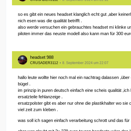
so es gibt ein neues headset klanglich echt gut ,aber kei
nich esen was die qualität betrifft .
also werde versuchen ein gebrauchtes headset mi klinke un
piloten immer das neuste modell also kann man für 300 eu
headset 988
CRUSADER3112
8. September 2024 um 22:07
hallo leute wollte hier noch mal ein nachtrag dalassen ,über
bügel .
im prinzip in puren deutsch einfach eine scheis qualität ,
ersatzteile fehlanzeige .
ersatzpolster gibt es aber nur ohne die plastikhalter wo si
viel zeit zum kleben .
was soll ich sagen einfach verarbeitung schrott und das für 