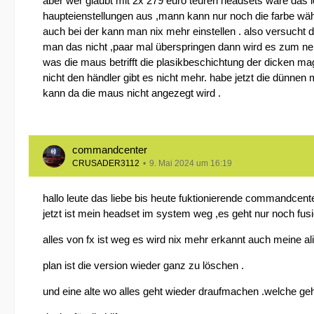
aber wer glaubt mit 2x 279 euro teuren headsets wäre das le
haupteienstellungen aus ,mann kann nur noch die farbe wähle
auch bei der kann man nix mehr einstellen . also versucht d
man das nicht ,paar mal überspringen dann wird es zum ner
was die maus betrifft die plasikbeschichtung der dicken mag
nicht den händler gibt es nicht mehr. habe jetzt die dünnen
kann da die maus nicht angezegt wird .
commandcenter
CRUSADER3112
9. Mai 2024 um 16:19
hallo leute das liebe bis heute fuktionierende commandcent
jetzt ist mein headset im system weg ,es geht nur noch fusi
alles von fx ist weg es wird nix mehr erkannt auch meine a
plan ist die version wieder ganz zu löschen .
und eine alte wo alles geht wieder draufmachen .welche geh