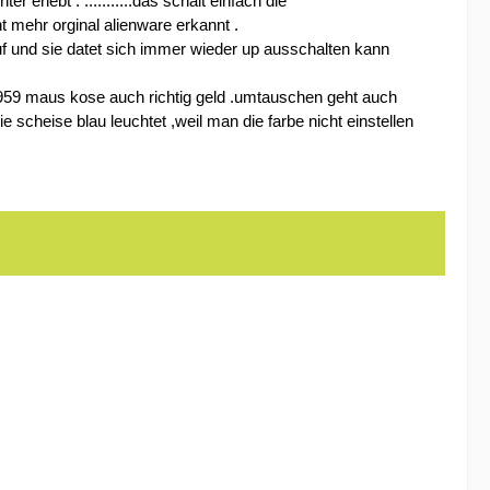
rlebt . ...........das schalt einfach die
t mehr orginal alienware erkannt .
auf und sie datet sich immer wieder up ausschalten kann
ie 959 maus kose auch richtig geld .umtauschen geht auch
 scheise blau leuchtet ,weil man die farbe nicht einstellen