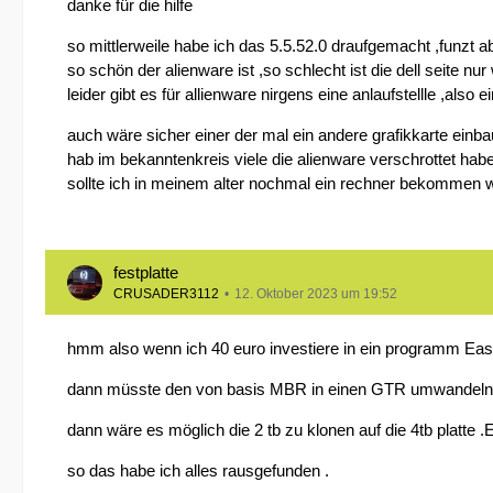
danke für die hilfe
so mittlerweile habe ich das 5.5.52.0 draufgemacht ,funzt ab
so schön der alienware ist ,so schlecht ist die dell seite nu
leider gibt es für allienware nirgens eine anlaufstellle ,also 
auch wäre sicher einer der mal ein andere grafikkarte einb
hab im bekanntenkreis viele die alienware verschrottet hab
sollte ich in meinem alter nochmal ein rechner bekommen w
festplatte
CRUSADER3112
12. Oktober 2023 um 19:52
hmm also wenn ich 40 euro investiere in ein programm Eas
dann müsste den von basis MBR in einen GTR umwandeln 
dann wäre es möglich die 2 tb zu klonen auf die 4tb platte 
so das habe ich alles rausgefunden .