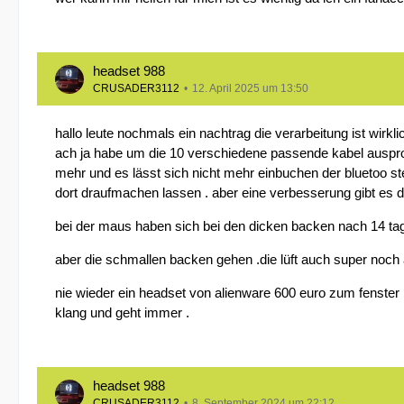
headset 988
CRUSADER3112
12. April 2025 um 13:50
hallo leute nochmals ein nachtrag die verarbeitung ist wirkl
ach ja habe um die 10 verschiedene passende kabel ausprobi
mehr und es lässt sich nicht mehr einbuchen der bluetoo ste
dort draufmachen lassen . aber eine verbesserung gibt es
bei der maus haben sich bei den dicken backen nach 14 tage
aber die schmallen backen gehen .die lüft auch super noch a
nie wieder ein headset von alienware 600 euro zum fenster 
klang und geht immer .
headset 988
CRUSADER3112
8. September 2024 um 22:12