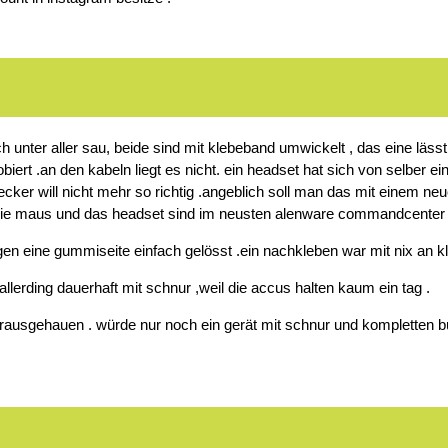
ich unter aller sau, beide sind mit klebeband umwickelt , das eine lä
ert .an den kabeln liegt es nicht. ein headset hat sich von selber e
cker will nicht mehr so richtig .angeblich soll man das mit einem neu
 die maus und das headset sind im neusten alenware commandcenter 
n eine gummiseite einfach gelösst .ein nachkleben war mit nix an kl
llerding dauerhaft mit schnur ,weil die accus halten kaum ein tag .
rausgehauen . würde nur noch ein gerät mit schnur und kompletten bü