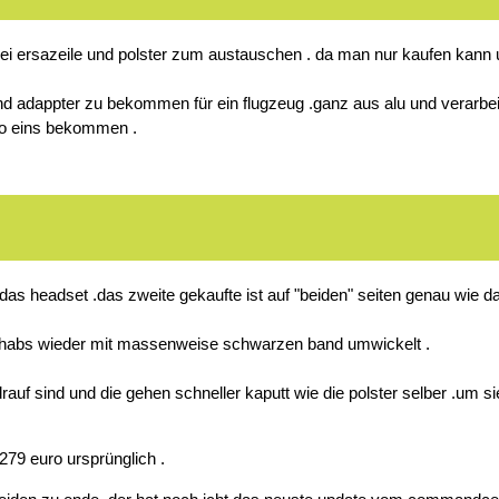
nerlei ersazeile und polster zum austauschen . da man nur kaufen k
d adappter zu bekommen für ein flugzeug .ganz aus alu und verarbeit
ro eins bekommen .
 das headset .das zweite gekaufte ist auf "beiden" seiten genau wie d
ich habs wieder mit massenweise schwarzen band umwickelt .
e drauf sind und die gehen schneller kaputt wie die polster selber .um
279 euro ursprünglich .