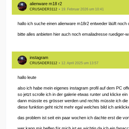
alienware m18 r2
CRUSADER3112
19. Februar 2026 um 10:41
hallo ich suche einen alienware m18r2 entweder läüft noch o
bitte alles anbieten hier auch noch emailadresse
ruediger-
instagram
CRUSADER3112
12. April 2025 um 13:57
hallo leute
also ich habe mein eigenes instagram profil auf dem PC offen 
so jetzt scrolle ich in der galerie etwas runter und klicke ein 
dann müsste es grösser werden und rechts müsste ich die 
diese funktion geht nicht mehr egal welches bild ich ankli
das problem ist seit ein paar wochen ich dachte erst die v
wer kann mir helfen für mich ist es wichtig da ich ein fanacc