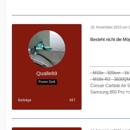
16. November 2015 um 
Besteht nicht die Mög
- M15x - 920xm - 1
Qualle89
- M18x R2 - 3630QM
Foren Gott
Corsair Carbide Air
Samsung 850 Pro +on
Beiträge
487