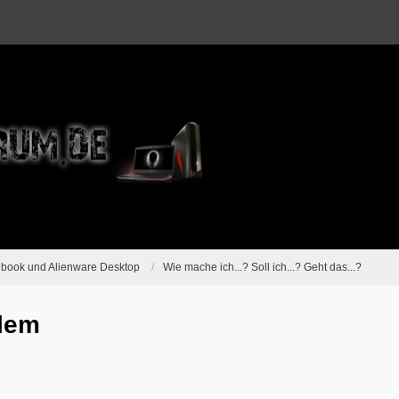
ebook und Alienware Desktop
Wie mache ich...? Soll ich...? Geht das...?
blem