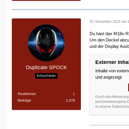
20. November 2015 um 
Du hast das M18x-R2
Um den Deckel abzun
und der Display Ausb
Externer Inha
Duplicate SPOCK
Inhalte von exter
Erleuchteter
und angezeigt.
Reaktionen
1
Durch die Aktivierung
Beiträge
2.978
personenbezogene Dat
in unserer Datenschut