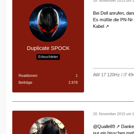
16. November 2015 um 
Bei Dell anrufen, da
Es müßte die PN-Nr 
Kabel
Duplicate SPOCK
Erleuchteter
AW 17 120Hz / i7 49
Reaktionen
1
Beiträge
2.978
20. November 2015 um 
@Qualle89
Danke 
nur ein bisschen meh