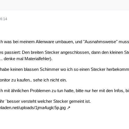
16:14
ch was bei meinem Alienware umbauen, und "Ausnahmsweise" musst
es passiert: Den breiten Stecker angeschlossen, dann den kleinen Stec
. denke mal Materialfehler).
d habe keinen blassen Schimmer wo ich so einen Stecker herbekomme
itor zu kaufen.. sehe ich nicht ein.
 mit ähnlichen Problemen zu tun hatte, bitte nur her mit den Infos, b
 ihr ´besser versteht welcher Stecker gemeint ist.
chladen.net/uploads/1jma4uglc5p.jpg