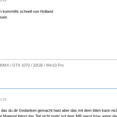
19:45
nn kommt#s schnell von Holland
sein
40MX / GTX 1070 / 32GB / Win10 Pro
12:20
das du dir Gedanken gemacht hast aber das mit dem löten kann nicht
r Material lötest das Teil nicht mehr auf dem MB passt bzw. wenn d