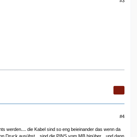
#3
#4
s werden.... die Kabel sind so eng beieinander das wenn da
ann Druck ausübst... sind die PINS vom MB hinüber... und dann