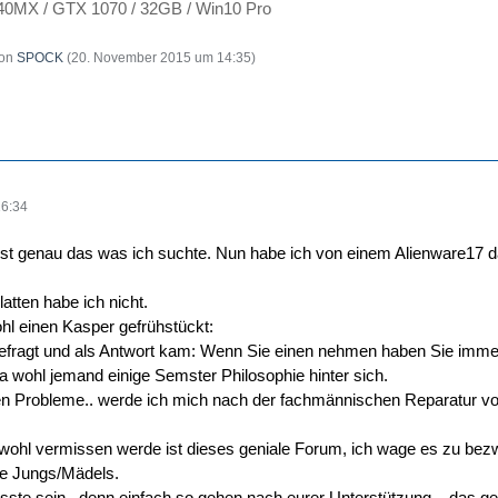
40MX / GTX 1070 / 32GB / Win10 Pro
von
SPOCK
(
20. November 2015 um 14:35
)
16:34
r ist genau das was ich suchte. Nun habe ich von einem Alienware17 d
latten habe ich nicht.
ohl einen Kasper gefrühstückt:
ngefragt und als Antwort kam: Wenn Sie einen nehmen haben Sie imm
da wohl jemand einige Semster Philosophie hinter sich.
n Probleme.. werde ich mich nach der fachmännischen Reparatur v
 wohl vermissen werde ist dieses geniale Forum, ich wage es zu bez
tze Jungs/Mädels.
te sein.. denn einfach so gehen nach eurer Unterstützung... das geh