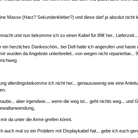
ine Masse (Harz? Sekundenkleber?) und diese darf ja absolut nicht le
acht und nun bekomme ich so einen Kabel für 89€ her.. Lieferzeit...
r ein herzliches Dankeschön.. bei Dell hatte ich angerufen und haste
ir wurden da Angebote unterbreitet.. von wegen nicht reparierbar... 9
hmichweg
rung allerdingsbekomme ich nicht her... genausowenig wie eine Anle
en.
raube... aber irgendwie.... wenn die weg ist... geht nichts weg... und
Gewaltanwendung,
mir da unter die Arme greifen könnt.
h auch mal so ein Problem mit Displaykabel hat... gebe ich euch ger