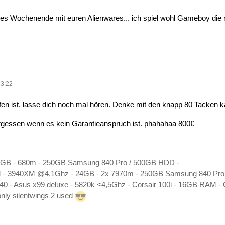
es Wochenende mit euren Alienwares... ich spiel wohl Gameboy die
13:22
fen ist, lasse dich noch mal hören. Denke mit den knapp 80 Tacken 
ergessen wenn es kein Garantieanspruch ist. phahahaa 800€
6 GB - 680m - 250GB Samsung 840 Pro / 500GB HDD -
 - 3940XM @4,1Ghz - 24GB - 2x 7970m - 250GB Samsung 840 Pr
 540 - Asus x99 deluxe - 5820k <4,5Ghz - Corsair 100i - 16GB RA
ly silentwings 2 used