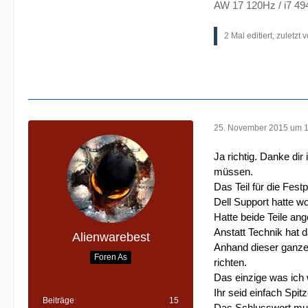
AW 17 120Hz / i7 49
2 Mal editiert, zuletzt 
25. November 2015 um 
Ja richtig. Danke di
müssen.
Das Teil für die Festp
Dell Support hatte w
Hatte beide Teile a
Anstatt Technik hat 
Alienwarebest
Anhand dieser ganze
Foren As
richten.
Das einzige was ich
Ihr seid einfach Spi
Beiträge
15
Das Schlusswort muss