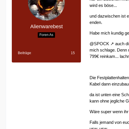
wird es böse...
und dazwischen ist e
enden.
Alienwarebest
Habe mich kundig gem
Foren As
@SPOCK
auch di
mich schlage. Denn m
Beiträge
15
799€ reinkam... lac
Die Festplattenhalte
Kabel dann einzubau
da ist unten eine Sch
kann ohne jegliche 
Wäre super wenn ihr 
Falls jemand von euc
usw. usw.