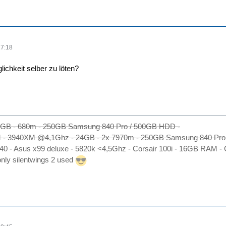
17:18
lichkeit selber zu löten?
6 GB - 680m - 250GB Samsung 840 Pro / 500GB HDD -
 - 3940XM @4,1Ghz - 24GB - 2x 7970m - 250GB Samsung 840 Pr
 540 - Asus x99 deluxe - 5820k <4,5Ghz - Corsair 100i - 16GB RA
ly silentwings 2 used