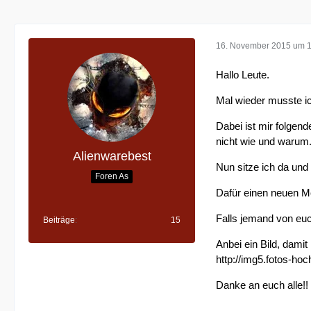
16. November 2015 um 
Hallo Leute.
Mal wieder musste i
Dabei ist mir folgend
nicht wie und warum..
Alienwarebest
Nun sitze ich da un
Foren As
Dafür einen neuen Mon
Falls jemand von euch
Beiträge
15
Anbei ein Bild, damit
http://img5.fotos-ho
Danke an euch alle!!