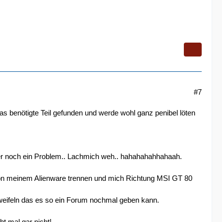
#7
as benötigte Teil gefunden und werde wohl ganz penibel löten
er noch ein Problem.. Lachmich weh.. hahahahahhahaah.
on meinem Alienware trennen und mich Richtung MSI GT 80
weifeln das es so ein Forum nochmal geben kann.
t mal gar nicht!