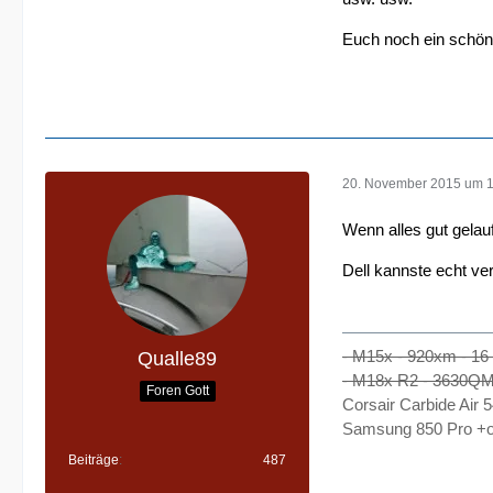
Euch noch ein schön
20. November 2015 um 
Wenn alles gut gelau
Dell kannste echt v
- M15x - 920xm - 1
Qualle89
- M18x R2 - 3630QM
Foren Gott
Corsair Carbide Air
Samsung 850 Pro +on
Beiträge
487