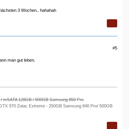
 nächsten 3 Wochen.. hahahah
#5
kann man gut leben.
o / mSATA 128GB / 500GB Samsung 850 Pro
M - GTX 970 Zotac Extreme - 250GB Samsung 840 Pro/ 500GB