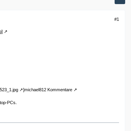
#1
g]
0523_1.jpg
]michael8
12 Kommentare
ktop-PCs.