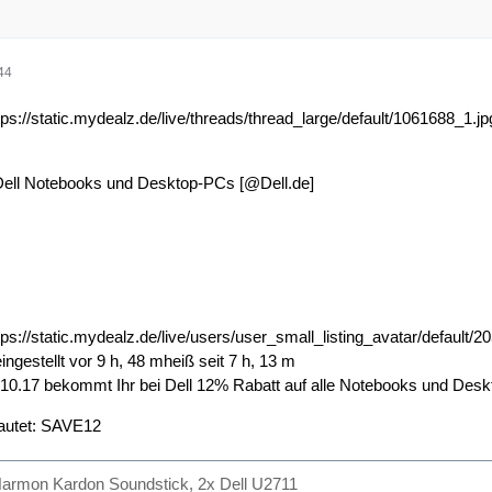
44
ttps://static.mydealz.de/live/threads/thread_large/default/1061688_1.jp
 Dell Notebooks und Desktop-PCs [@Dell.de]
tps://static.mydealz.de/live/users/user_small_listing_avatar/default/2
ingestellt vor 9 h, 48 mheiß seit 7 h, 13 m
.10.17 bekommt Ihr bei Dell 12% Rabatt auf alle Notebooks und Des
autet: SAVE12
armon Kardon Soundstick, 2x Dell U2711