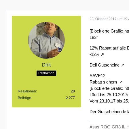
23. Oktober 2017 um 19:
[Blockierte Grafik: h
183°
12% Rabatt auf alle
-12%
Dirk
Dell Gutscheine
Redaktion
SAVE12
Rabatt sichern
[Blockierte Grafik:
ht
Reaktionen
28
Läuft bis 25.10.2017e
Beiträge
2.277
Vom 23.10.17 bis 25
Der Gutscheincode l
Asus ROG GR8 II, H