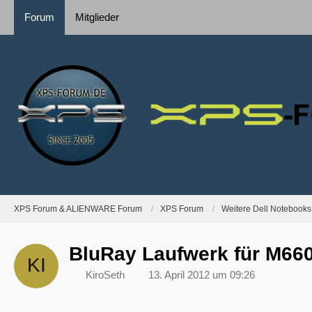
Forum
Mitglieder
XPS Forum & ALIENWARE Forum
XPS Forum
Weitere Dell Notebooks
BluRay Laufwerk für M66
KiroSeth
13. April 2012 um 09:26