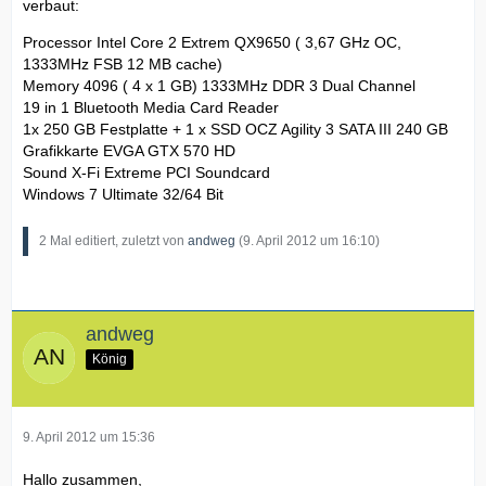
verbaut:
Processor Intel Core 2 Extrem QX9650 ( 3,67 GHz OC,
1333MHz FSB 12 MB cache)
Memory 4096 ( 4 x 1 GB) 1333MHz DDR 3 Dual Channel
19 in 1 Bluetooth Media Card Reader
1x 250 GB Festplatte + 1 x SSD OCZ Agility 3 SATA III 240 GB
Grafikkarte EVGA GTX 570 HD
Sound X-Fi Extreme PCI Soundcard
Windows 7 Ultimate 32/64 Bit
2 Mal editiert, zuletzt von
andweg
(
9. April 2012 um 16:10
)
andweg
König
9. April 2012 um 15:36
Hallo zusammen,