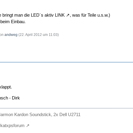
ie bringt man die LED´s aktiv
LINK
, was für Teile u.s.w.)
e beim Einbau.
von
andweg
(
22. April 2012 um 11:03
)
klappt.
sch - Dirk
armon Kardon Soundstick, 2x Dell U2711
irkatxpsforum