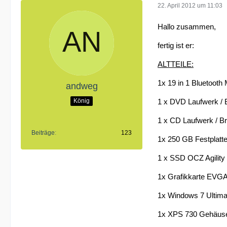
22. April 2012 um 11:03
Hallo zusammen,
fertig ist er:
ALTTEILE:
1x 19 in 1 Bluetooth
andweg
König
1 x DVD Laufwerk / 
1 x CD Laufwerk / B
Beiträge
123
1x 250 GB Festplatt
1 x SSD OCZ Agility
1x Grafikkarte EVG
1x Windows 7 Ultimat
1x XPS 730 Gehäus