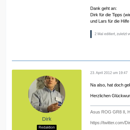
Dank geht an:
Dirk für die Tipps (w
und Lars für die Hilf
2 Mal editiert, zuletzt 
23. April 2012 um 19:47
Na also, hat doch ge
Herzlichen Glückwun
Asus ROG GR8 II, H
Dirk
https://twitter.com/D
Redaktion