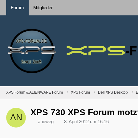
Forum
Mitglieder
XPS Forum & ALIENWARE Forum
XPS Forum
Dell XPS Desktop
E
XPS 730 XPS Forum motzt
andweg
8. April 2012 um 16:16