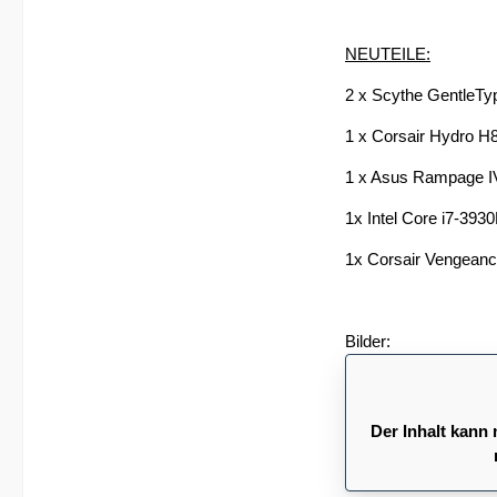
NEUTEILE:
2 x Scythe GentleTy
1 x Corsair Hydro H8
1 x Asus Rampage I
1x Intel Core i7-39
1x Corsair Vengean
Bilder:
Der Inhalt kann 