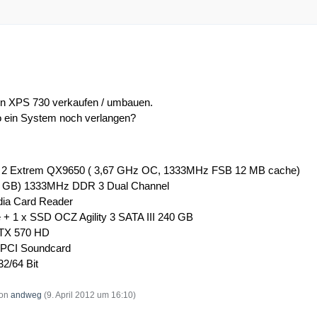
nen XPS 730 verkaufen / umbauen.
 ein System noch verlangen?
re 2 Extrem QX9650 ( 3,67 GHz OC, 1333MHz FSB 12 MB cache)
1 GB) 1333MHz DDR 3 Dual Channel
edia Card Reader
 + 1 x SSD OCZ Agility 3 SATA III 240 GB
GTX 570 HD
 PCI Soundcard
2/64 Bit
von
andweg
(
9. April 2012 um 16:10
)