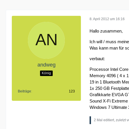
8. April 2012 um 16:16
Hallo zusammen,
Ich will / muss mei
Was kann man für so
verbaut:
andweg
Processor Intel Co
König
Memory 4096 ( 4 x 
19 in 1 Bluetooth M
1x 250 GB Festplatte
Beiträge
123
Grafikkarte EVGA 
Sound X-Fi Extreme
Windows 7 Ultimate 3
2 Mal editiert, zuletzt 