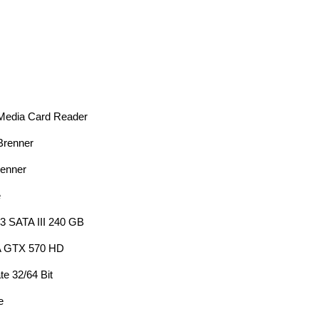
 Media Card Reader
Brenner
renner
e
 3 SATA III 240 GB
A GTX 570 HD
e 32/64 Bit
e