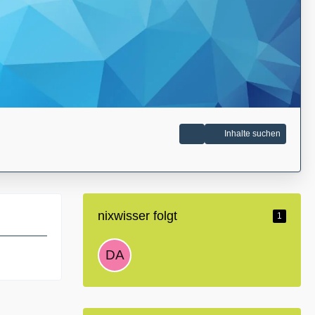
Inhalte suchen
nixwisser folgt
1