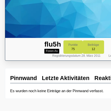
flu5h
Punkte
Beiträge
75
12
Foren As
Registrierungsdatum
28. März 2011
Le
Pinnwand
Letzte Aktivitäten
Reakt
Es wurden noch keine Einträge an der Pinnwand verfasst.