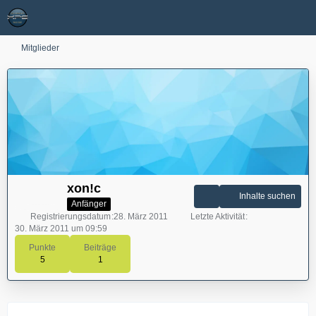
Mitglieder
xon!c
Inhalte suchen
Anfänger
Registrierungsdatum
28. März 2011
Letzte Aktivität
30. März 2011 um 09:59
Punkte
Beiträge
5
1