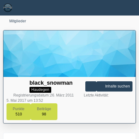
Mitglieder
black_snowman
Inhalte suchen
Haudegen
Registrierungsdatum
26. März 2011
Letzte Aktivität
5. Mai 2017 um 13:52
Punkte
Beiträge
510
98